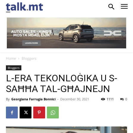
Home
Bloggers
Bloggers
L-ERA TEKONLOĠIKA U S-
SAĦĦA TAL-GĦAJNEJN
By
Georgiana Farrugia Bonnici
-
December 30, 2021
1111
0