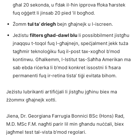
għal 20 sekonda, u f’dak il-ħin ipprova ffoka ħarstek
fuq oġġett li jinsab 20 pied ‘il bogħod.
Żomm
tul ta’ driegħ
bejn għajnejk u l-iscreen.
Jeżistu
filters għad-dawl blu
li possibbilment jistgħu
jnaqqsu t-toqol fuq l-għajnejn, speċjalment jekk tuża
tagħmir teknoloġiku fuq il-post tax-xogħol b’mod
kontinwu. Għalkemm, l-Istitut tas-Saħħa Amerikan ma
sab ebda riċerka li b’mod konkret issostni li ħsara
permanenti fuq ir-retina tista’ tiġi evitata bihom.
Jeżistu lubrikanti artifiċjali li jistgħu jgħinu biex ma
żżommx għajnejk xotti.
Jiena, Dr. Georgiana Farrugia Bonnici BSc (Hons) Rad,
M.D. MSc F.M. nagħti parir lil min għandu nuċċali, biex
jagħmel test tal-vista b’mod regolari.