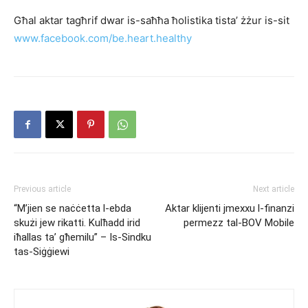
Għal aktar tagħrif dwar is-saħħa ħolistika tista’ żżur is-sit
www.facebook.com/be.heart.healthy
Previous article
Next article
“M’jien se naċċetta l-ebda
Aktar klijenti jmexxu l-finanzi
skużi jew rikatti. Kulħadd irid
permezz tal-BOV Mobile
iħallas ta’ għemilu” – Is-Sindku
tas-Siġġiewi