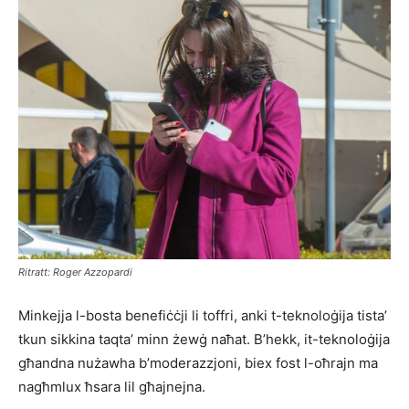
Ritratt: Roger Azzopardi
Minkejja l-bosta benefiċċji li toffri, anki t-teknoloġija tista’
tkun sikkina taqta’ minn żewġ naħat. B’hekk, it-teknoloġija
għandna nużawha b’moderazzjoni, biex fost l-oħrajn ma
nagħmlux ħsara lil għajnejna.