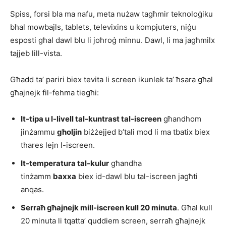
Spiss, forsi bla ma nafu, meta nużaw tagħmir teknoloġiku
bħal mowbajls, tablets, televixins u kompjuters, niġu
esposti għal dawl blu li joħroġ minnu. Dawl, li ma jagħmilx
tajjeb lill-vista.
Għadd ta’ pariri biex tevita li screen ikunlek ta’ ħsara għal
għajnejk fil-fehma tiegħi:
It-tipa u l-livell tal-kuntrast tal-iscreen
għandhom
jinżammu
għoljin
biżżejjed b’tali mod li ma tbatix biex
tħares lejn l-iscreen.
It-temperatura tal-kulur
għandha
tinżamm
baxxa
biex id-dawl blu tal-iscreen jagħti
anqas.
Serraħ għajnejk mill-iscreen kull 20 minuta
. Għal kull
20 minuta li tqatta’ quddiem screen, serraħ għajnejk