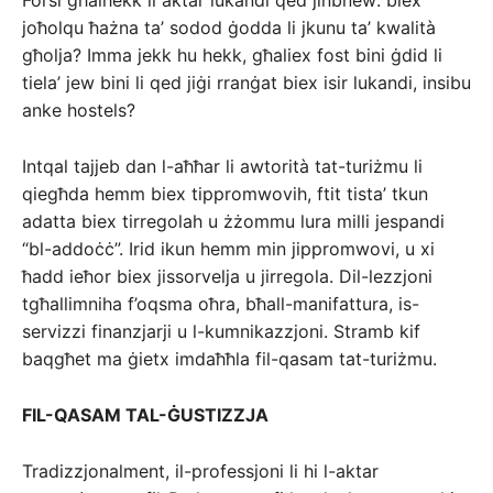
Forsi għalhekk li aktar lukandi qed jinbnew: biex
joħolqu ħażna ta’ sodod ġodda li jkunu ta’ kwalità
għolja? Imma jekk hu hekk, għaliex fost bini ġdid li
tiela’ jew bini li qed jiġi rranġat biex isir lukandi, insibu
anke hostels?
Intqal tajjeb dan l-aħħar li awtorità tat-turiżmu li
qiegħda hemm biex tippromwovih, ftit tista’ tkun
adatta biex tirregolah u żżommu lura milli jespandi
“bl-addoċċ”. Irid ikun hemm min jippromwovi, u xi
ħadd ieħor biex jissorvelja u jirregola. Dil-lezzjoni
tgħallimniha f’oqsma oħra, bħall-manifattura, is-
servizzi finanzjarji u l-kumnikazzjoni. Stramb kif
baqgħet ma ġietx imdaħħla fil-qasam tat-turiżmu.
FIL-QASAM TAL-ĠUSTIZZJA
Tradizzjonalment, il-professjoni li hi l-aktar