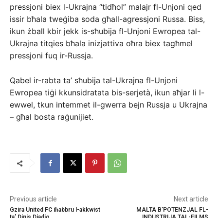
pressjoni biex l-Ukrajna “tidħol” malajr fl-Unjoni qed
issir bħala tweġiba soda għall-agressjoni Russa. Biss,
ikun żball kbir jekk is-sħubija fl-Unjoni Ewropea tal-
Ukrajna titqies bħala inizjattiva oħra biex tagħmel
pressjoni fuq ir-Russja.
Qabel ir-rabta ta’ sħubija tal-Ukrajna fl-Unjoni
Ewropea tiġi kkunsidratata bis-serjetà, ikun aħjar li l-
ewwel, tkun intemmet il-gwerra bejn Russja u Ukrajna
– għal bosta raġunijiet.
Previous article
Next article
Gzira United FC iħabbru l-akkwist
MALTA B’POTENZJAL FL-
ta’ Dinis Djadjo
INDUSTRIJA TAL-FILMS