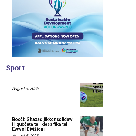
Sport
August 5, 2026
Boċċi: Għaxaq jikkonsolidaw
il-quċċata tal-klassifika tal-
Ewwel Diviżjoni
August 5, 2026