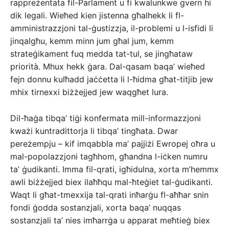
rappreżentata fil-Parlament u fi kwalunkwe gvern hi
dik legali. Wieħed kien jistenna għalhekk li fl-
amministrazzjoni tal-ġustizzja, il-problemi u l-isfidi li
jinqalgħu, kemm minn jum għal jum, kemm
strateġikament fuq medda tat-tul, se jingħataw
priorità. Mhux hekk ġara. Dal-qasam baqa’ wieħed
fejn donnu kulħadd jaċċetta li l-ħidma għat-titjib jew
mhix tirnexxi biżżejjed jew waqgħet lura.
Dil-ħaġa tibqa’ tiġi konfermata mill-informazzjoni
kważi kuntradittorja li tibqa’ tingħata. Dwar
pereżempju – kif imqabbla ma’ pajjiżi Ewropej oħra u
mal-popolazzjoni tagħhom, għandna l-iċken numru
ta’ ġudikanti. Imma fil-qrati, igħidulna, xorta m’hemmx
awli biżżejjed biex ilaħħqu mal-ħteġiet tal-ġudikanti.
Waqt li għat-tmexxija tal-qrati inħarġu fl-aħħar snin
fondi ġodda sostanzjali, xorta baqa’ nuqqas
sostanzjali ta’ nies imħarrġa u apparat meħtieġ biex