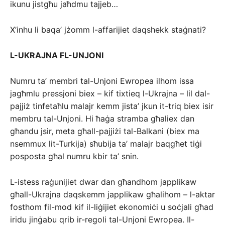
ikunu jistgħu jaħdmu tajjeb…
X’inhu li baqa’ jżomm l-affarijiet daqshekk staġnati?
L-UKRAJNA FL-UNJONI
Numru ta’ membri tal-Unjoni Ewropea ilhom issa
jagħmlu pressjoni biex – kif tixtieq l-Ukrajna – lil dal-
pajjiż tinfetaħlu malajr kemm jista’ jkun it-triq biex isir
membru tal-Unjoni. Hi ħaġa stramba għaliex dan
għandu jsir, meta għall-pajjiżi tal-Balkani (biex ma
nsemmux lit-Turkija) sħubija ta’ malajr baqgħet tiġi
posposta għal numru kbir ta’ snin.
L-istess raġunijiet dwar dan għandhom japplikaw
għall-Ukrajna daqskemm japplikaw għalihom – l-aktar
fosthom fil-mod kif il-liġijiet ekonomiċi u soċjali għad
iridu jinġabu qrib ir-regoli tal-Unjoni Ewropea. Il-