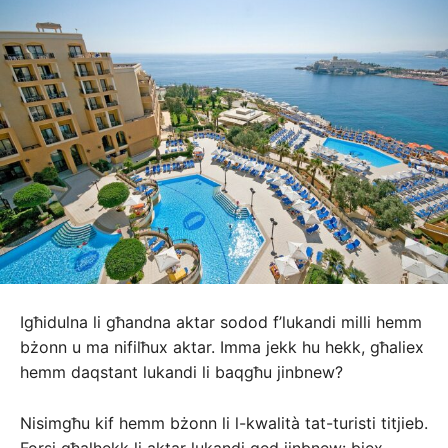
Igħidulna li għandna aktar sodod f’lukandi milli hemm
bżonn u ma nifilħux aktar. Imma jekk hu hekk, għaliex
hemm daqstant lukandi li baqgħu jinbnew?
Nisimgħu kif hemm bżonn li l-kwalità tat-turisti titjieb.