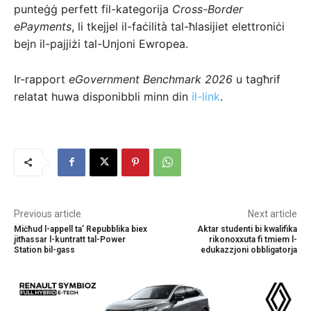
punteġġ perfett fil-kategorija
Cross-Border
ePayments
, li tkejjel il-faċilità tal-ħlasijiet elettroniċi
bejn il-pajjiżi tal-Unjoni Ewropea.
Ir-rapport
eGovernment Benchmark 2026
u tagħrif
relatat huwa disponibbli minn din
il-link
.
Previous article
Next article
Miċħud l-appell ta’ Repubblika biex
Aktar studenti bi kwalifika
jitħassar l-kuntratt tal-Power
rikonoxxuta fi tmiem l-
Station bil-gass
edukazzjoni obbligatorja