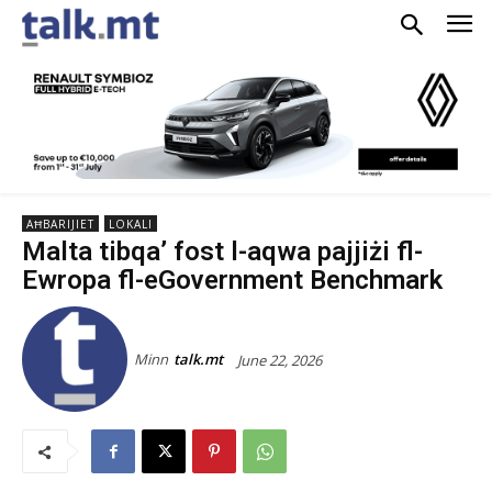
AĦBARIJIET
LOKALI
Malta tibqa’ fost l-aqwa pajjiżi fl-
Ewropa fl-eGovernment Benchmark
Minn
talk.mt
June 22, 2026