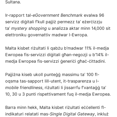
Sultana.
Ir-rapport tal-
eGovernment Benchmark
evalwa 96
servizz diġitali f’kull pajjiż permezz ta’ eżerċizzju
ta’
mystery shopping
u analizza aktar minn 14,000 sit
elettroniku governattiv madwar l-Ewropa.
Malta kisbet riżultati li qabżu b’madwar 11% il-medja
Ewropea fis-servizzi diġitali għan-negozji u b’14% il-
medja Ewropea fis-servizzi ġeneriċi għaċ-ċittadini.
Pajjiżna kiseb ukoll punteġġ massimu ta’ 100 fl-
oqsma tas-sapport lill-utent, it-trasparenza u l-
mobile friendliness
, riżultati li jissarrfu f’vantaġġ ta’
10, 30 u 3 punti rispettivament fuq il-medja Ewropea.
Barra minn hekk, Malta kisbet riżultati eċċellenti fl-
indikaturi relatati mas-
Single Digital Gateway
, inkluż