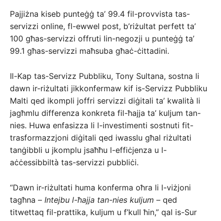
Pajjiżna kiseb punteġġ ta’ 99.4 fil-provvista tas-
servizzi online, fl-ewwel post, b’riżultat perfett ta’
100 għas-servizzi offruti lin-negozji u punteġġ ta’
99.1 għas-servizzi maħsuba għaċ-ċittadini.
Il-Kap tas-Servizz Pubbliku, Tony Sultana, sostna li
dawn ir-riżultati jikkonfermaw kif is-Servizz Pubbliku
Malti qed ikompli joffri servizzi diġitali ta’ kwalità li
jagħmlu differenza konkreta fil-ħajja ta’ kuljum tan-
nies. Huwa enfasizza li l-investimenti sostnuti fit-
trasformazzjoni diġitali qed iwasslu għal riżultati
tanġibbli u jkomplu jsaħħu l-effiċjenza u l-
aċċessibbiltà tas-servizzi pubbliċi.
“Dawn ir-riżultati huma konferma oħra li l-viżjoni
tagħna –
Intejbu l-ħajja tan-nies kuljum
– qed
titwettaq fil-prattika, kuljum u f’kull ħin,” qal is-Sur