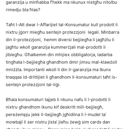
garanzija u minħabba f’hekk ma nkunux nistgħu nitolbu
rimedju bla ħlas?
Taħt l-Att dwar l-Affarijiet tal-Konsumatur kull prodott li
nixtru jġorr miegħu sentejn protezzjoni legali. Minbarra
din il-protezzjoni, hemm diversi bejjiegħa li jagħżlu li
jagħtu wkoll garanzija kummerċjali mal-prodotti li
jibiegħu. Għalkemm din mhijiex obbligatorja, ladarba
tingħata l-bejjiegħa għandhom dmir jimxu mal-klawżoli
mniżżla. Importanti wkoll li din il-garanzija ma tkunx
tnaqqas id-drittijiet li għandhom il-konsumaturi taħt is-
sentejn protezzjoni tal-liġi.
Bħala konsumaturi tajjeb li nkunu nafu li l-prodotti li
nixtru għandhom ikunu kif deskritt mill-bejjiegħ,
pereżempju jekk il-bejjiegħ jgħidilna li l-mudel ta’
mowbajl li ser nixtru jista’ jieħu żewġ sim cards dan