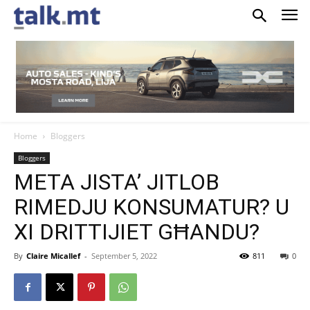
Home
Bloggers
Bloggers
META JISTA’ JITLOB
RIMEDJU KONSUMATUR? U
XI DRITTIJIET GĦANDU?
By
Claire Micallef
-
September 5, 2022
811
0