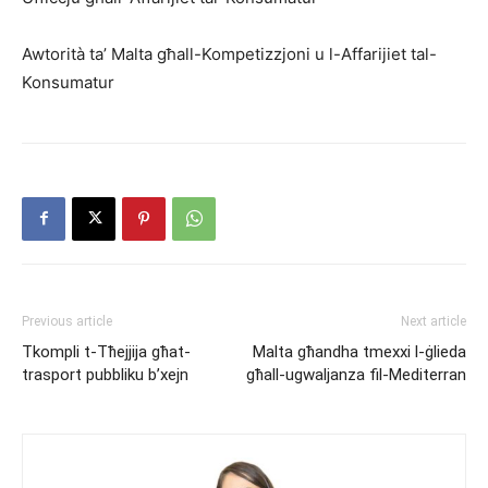
Awtorità ta’ Malta għall-Kompetizzjoni u l-Affarijiet tal-
Konsumatur
Previous article
Next article
Tkompli t-Tħejjija għat-
Malta għandha tmexxi l-ġlieda
trasport pubbliku b’xejn
għall-ugwaljanza fil-Mediterran