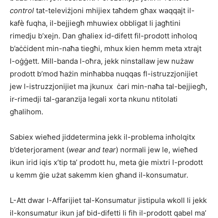
control
tat-televiżjoni mhijiex taħdem għax waqqajt il-
kafè fuqha, il-bejjiegħ mhuwiex obbligat li jagħtini
rimedju b’xejn. Dan għaliex id-difett fil-prodott inħoloq
b’aċċident min-naħa tiegħi, mhux kien hemm meta xtrajt
l-oġġett. Mill-banda l-oħra, jekk ninstallaw jew nużaw
prodott b’mod ħażin minħabba nuqqas fl-istruzzjonijiet
jew l-istruzzjonijiet ma jkunux ċari min-naħa tal-bejjiegħ,
ir-rimedji tal-garanzija legali xorta nkunu ntitolati
għalihom.
Sabiex wieħed jiddetermina jekk il-problema inħolqitx
b’deterjorament (
wear and tear
) normali jew le, wieħed
ikun irid iqis x’tip ta’ prodott hu, meta ġie mixtri l-prodott
u kemm ġie użat sakemm kien għand il-konsumatur.
L-Att dwar l-Affarijiet tal-Konsumatur jistipula wkoll li jekk
il-konsumatur ikun jaf bid-difetti li fih il-prodott qabel ma’