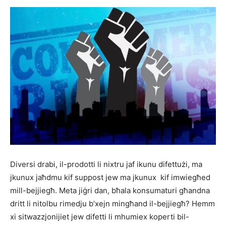
Diversi drabi, il-prodotti li nixtru jaf ikunu difettużi, ma
jkunux jaħdmu kif suppost jew ma jkunux kif imwiegħed
mill-bejjiegħ. Meta jiġri dan, bħala konsumaturi għandna
dritt li nitolbu rimedju b’xejn mingħand il-bejjiegħ? Hemm
xi sitwazzjonijiet jew difetti li mhumiex koperti bil-