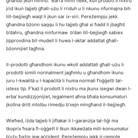
għandu jkun minnu. Barra minn hekk, kull prodott li nixtru
jrid ikun tajjeb għall-użu li rriduh u li nkunu nfurmajna bih
lill-bejjiegħ waqt li jkun sar ix-xiri. Pereżempju jekk
għandna bżonn saqqu li hu tajjeb għal xi ħadd li jbagħti
b’dahru, għandna ninfurmaw b’dan lill-bejjiegħ sabiex
jipprovdina bil-mudell li huwa l-aktar addattat għall-
bżonnijiet tagħna.
Il-prodotti għandhom ikunu wkoll addattati għall-użu li
prodotti simili normalment jagħmlu u għandhom ikunu
juru l-kwalità u l-kapaċità li huma normali f’oġġetti tal-
istess tip. F’każ li prodott li nixtru ma jkunx isegwi dwan l-
erba’ kundizzjonijiet, legalment aħna bħala konsumaturi
jkollna dritt nitolbu rimedju b’xejn mingħand il-bejjiegħ.
Wieħed, iżda tajjeb li jiftakar li l-garanzija tal-liġi ma
tkoprix ħsara fl-oġġett li tkun ikkawżata mill-konsumatur
b’użu ħażin jew aċċident. Pereżempju jekk ir-
remote