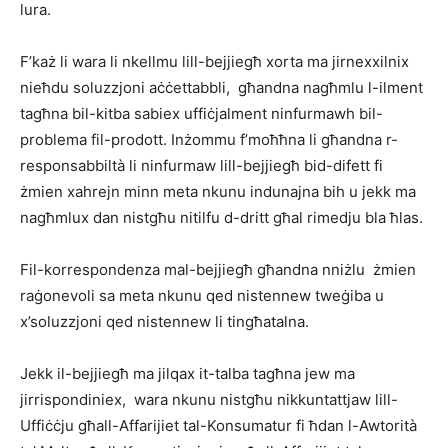
lura.
F’każ li wara li nkellmu lill-bejjiegħ xorta ma jirnexxilnix
nieħdu soluzzjoni aċċettabbli, għandna nagħmlu l-ilment
tagħna bil-kitba sabiex uffiċjalment ninfurmawh bil-
problema fil-prodott. Inżommu f’moħħna li għandna r-
responsabbiltà li ninfurmaw lill-bejjiegħ bid-difett fi
żmien xahrejn minn meta nkunu indunajna bih u jekk ma
nagħmlux dan nistgħu nitilfu d-dritt għal rimedju bla ħlas.
Fil-korrespondenza mal-bejjiegħ għandna nniżlu żmien
raġonevoli sa meta nkunu qed nistennew tweġiba u
x’soluzzjoni qed nistennew li tingħatalna.
Jekk il-bejjiegħ ma jilqax it-talba tagħna jew ma
jirrispondiniex, wara nkunu nistgħu nikkuntattjaw lill-
Uffiċċju għall-Affarijiet tal-Konsumatur fi ħdan l-Awtorità