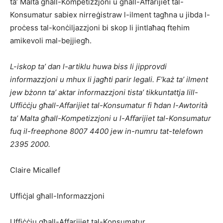
ta’ Malta għall-Kompetizzjoni u għall-Affarijiet tal-
Konsumatur sabiex nirreġistraw l-ilment tagħna u jibda l-
proċess tal-konċiljazzjoni bi skop li jintlaħaq ftehim
amikevoli mal-bejjiegħ.
L-iskop ta’ dan l-artiklu huwa biss li jipprovdi
informazzjoni u mhux li jagħti parir legali. F’każ ta’ ilment
jew bżonn ta’ aktar informazzjoni tista’ tikkuntattja lill-
Uffiċċju għall-Affarijiet tal-Konsumatur fi ħdan l-Awtorità
ta’ Malta għall-Kompetizzjoni u l-Affarijiet tal-Konsumatur
fuq il-freephone 8007 4400 jew in-numru tat-telefown
2395 2000.
Claire Micallef
Uffiċjal għall-Informazzjoni
Uffiċċju għall-Affarijiet tal-Konsumatur