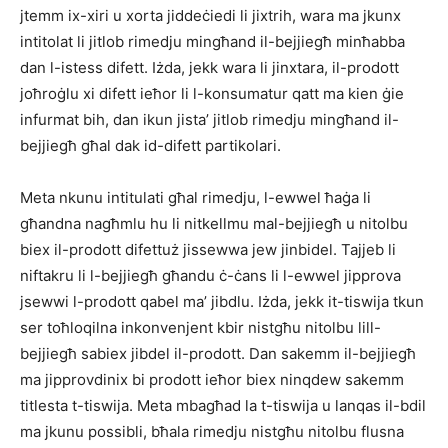
jtemm ix-xiri u xorta jiddeċiedi li jixtrih, wara ma jkunx
intitolat li jitlob rimedju mingħand il-bejjiegħ minħabba
dan l-istess difett. Iżda, jekk wara li jinxtara, il-prodott
joħroġlu xi difett ieħor li l-konsumatur qatt ma kien ġie
infurmat bih, dan ikun jista’ jitlob rimedju mingħand il-
bejjiegħ għal dak id-difett partikolari.
Meta nkunu intitulati għal rimedju, l-ewwel ħaġa li
għandna nagħmlu hu li nitkellmu mal-bejjiegħ u nitolbu
biex il-prodott difettuż jissewwa jew jinbidel. Tajjeb li
niftakru li l-bejjiegħ għandu ċ-ċans li l-ewwel jipprova
jsewwi l-prodott qabel ma’ jibdlu. Iżda, jekk it-tiswija tkun
ser toħloqilna inkonvenjent kbir nistgħu nitolbu lill-
bejjiegħ sabiex jibdel il-prodott. Dan sakemm il-bejjiegħ
ma jipprovdinix bi prodott ieħor biex ninqdew sakemm
titlesta t-tiswija. Meta mbagħad la t-tiswija u lanqas il-bdil
ma jkunu possibli, bħala rimedju nistgħu nitolbu flusna