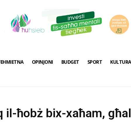
FEHMIETNA
OPINJONI
BUDGET
SPORT
KULTUR
 il-ħobż bix-xaħam, għal