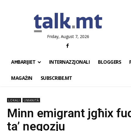
Friday, August 7, 2026
AĦBARIJIET
INTERNAZZJONALI
BLOGGERS
MAGAŻIN
SUBSCRIBE.MT
LOKALI
UMANITÀ
Minn emigrant jgħix fuq
ta’ negozju