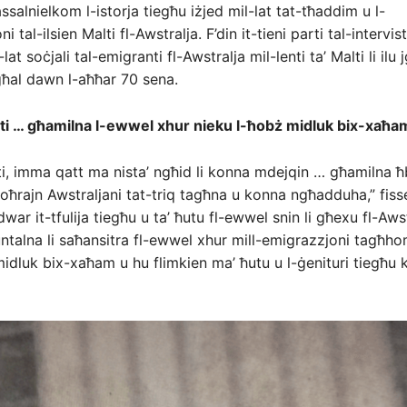
ssalnielkom l-istorja tiegħu iżjed mil-lat tat-tħaddim u l-
i tal-ilsien Malti fl-Awstralja. F’din it-tieni parti tal-intervis
lat soċjali tal-emigranti fl-Awstralja mil-lenti ta’ Malti li ilu 
al dawn l-aħħar 70 sena.
ti … għamilna l-ewwel xhur nieku l-ħobż midluk bix-xaħa
i, imma qatt ma nista’ ngħid li konna mdejqin … għamilna ħ
u oħrajn Awstraljani tat-triq tagħna u konna ngħadduha,” fis
war it-tfulija tiegħu u ta’ ħutu fl-ewwel snin li għexu fl-Awst
talna li saħansitra fl-ewwel xhur mill-emigrazzjoni tagħho
midluk bix-xaħam u hu flimkien ma’ ħutu u l-ġenituri tiegħu 