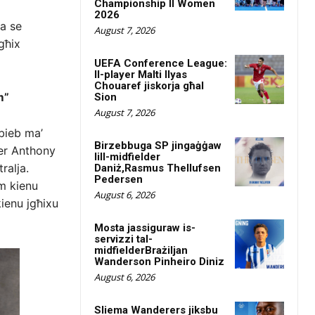
Championship II Women
2026
ta se
August 7, 2026
jgħix
UEFA Conference League:
Il-player Malti Ilyas
Chouaref jiskorja għal
m”
Sion
August 7, 2026
bieb ma’
Birzebbuga SP jingaġġaw
ser Anthony
lill-midfielder
ralja.
Daniż,Rasmus Thellufsen
Pedersen
m kienu
August 6, 2026
kienu jgħixu
Mosta jassiguraw is-
servizzi tal-
midfielderBrażiljan
Wanderson Pinheiro Diniz
August 6, 2026
Sliema Wanderers jiksbu