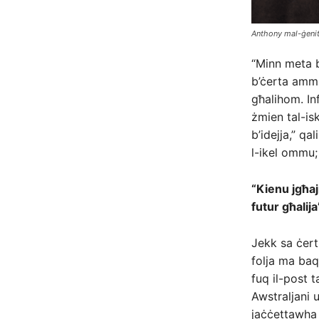
Anthony mal-ġenit
“Minn meta b
b’ċerta ammi
għalihom. In
żmien tal-isk
b’idejja,” qa
l-ikel ommu;
“Kienu jgħaj
futur għalija
Jekk sa ċert
folja ma baq
fuq il-post t
Awstraljani 
jaċċettawha l