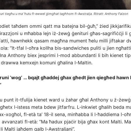
uri tiegħu u ma’ ħutu fl-ewwel ġimgħat tagħhom fl-Awstralja. Ritratt: Anthony Falzon
diet taħdem ommi qatt ma batejna bil-ġuħ,” żied jikkjarifi
razzjoni u mħabba lejn iż-żewġ ġenituri għas-sagrifiċċji li
fatti, hawnhekk qasam magħna mument ħelu milli jiftakar d
ola: “It-tfal l-oħra kollha bis-sandwiches puliti u jien ngħatti
lilna Anthony biex jesprimi l-mod abbundanti li bih kienet ti
 drawwa kemxejn komuni għalina l-Maltin.
runi ‘wog’ … bqajt għaddej għax għedt jien qiegħed hawn 
”
u punt it-tfulija kienet ward u żahar għal Anthony u ż-żewġ 
għetx l-istess meta bdew jitfarfru. L-inkwiet għalih beda mal
ax-xogħol, fl-età ta’ 18-il sena, minħabba li l-ħaddiema l-oħ
u avvanzati fl-età: “Ma ħadux pjaċir bija għax kont Malti. Ma
i Malti jaħdem qalb l-Awstraljani”.