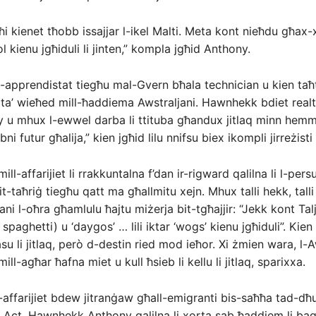
għi kienet tħobb issajjar l-ikel Malti. Meta kont nieħdu għax
l kienu jgħiduli li jinten,” kompla jgħid Anthony.
apprendistat tiegħu mal-Gvern bħala technician u kien taħt
 ta’ wieħed mill-ħaddiema Awstraljani. Hawnhekk bdiet realt
 u mhux l-ewwel darba li ttituba għandux jitlaq minn hem
ni futur għalija,” kien jgħid lilu nnifsu biex ikompli jirreżisti 
ll-affarijiet li rrakkuntalna f’dan ir-rigward qalilna li l-pers
t-taħriġ tiegħu qatt ma għallmitu xejn. Mhux talli hekk, talli
ni l-oħra għamlulu ħajtu miżerja bit-tgħajjir: “Jekk kont Tal
 spaghetti) u ‘daygos’ … lili iktar ‘wogs’ kienu jgħiduli”. Kien
su li jitlaq, però d-destin ried mod ieħor. Xi żmien wara, l-A
mill-agħar ħafna miet u kull ħsieb li kellu li jitlaq, sparixxa.
l-affarijiet bdew jitranġaw għall-emigranti bis-saħħa tad-dħu
 Act. Hawnhekk Anthony qalilna li xorta sab ħaddiem li baqa