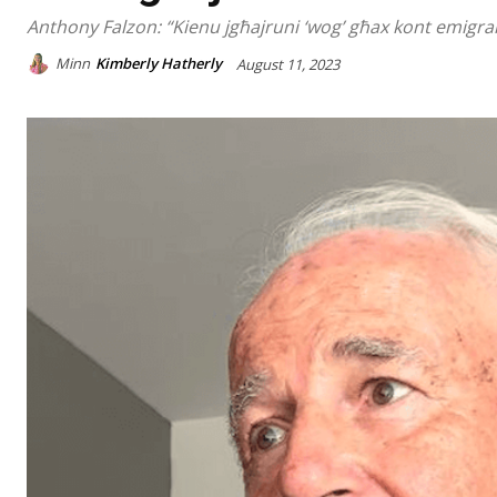
Anthony Falzon: “Kienu jgħajruni ‘wog’ għax kont emigra
Minn
Kimberly Hatherly
August 11, 2023