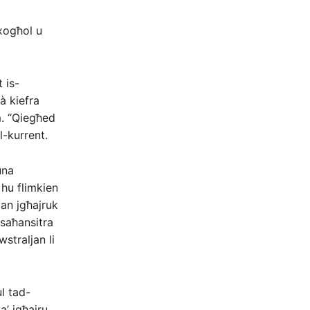
-xogħol u
 is-
à kiefra
m. “Qiegħed
l-kurrent.
una
 hu flimkien
jan jgħajruk
 saħansitra
wstraljan li
l tad-
’ jgħajru