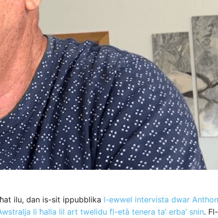
ħat ilu, dan is-sit ippubblika
l-ewwel intervista dwar Antho
wstralja li ħalla lil art twelidu fl-età tenera ta’ erba’ snin
. F