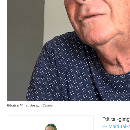
Ritratt u filmat: Joseph Calleja
Ftit tal-ġimg
— Malti tal-A