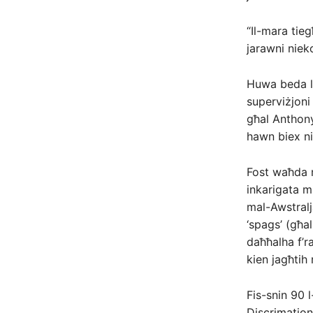
“Il-mara tie
jarawni nieko
Huwa beda l-
superviżjoni
għal Anthony
hawn biex nib
Fost waħda mi
inkarigata mi
mal-Awstralja
‘spags’ (għal
daħħalha f’ra
kien jagħtih 
Fis-snin 90 
Discrimation