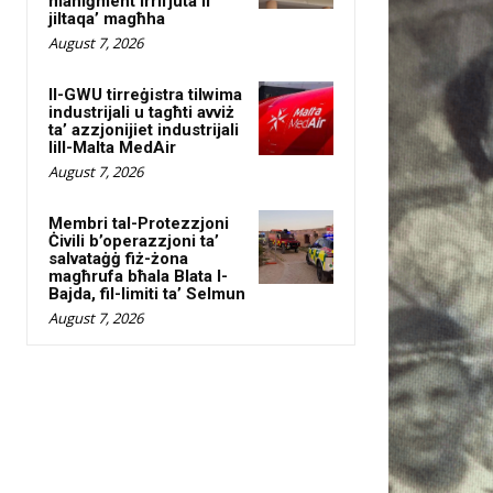
maniġment irrifjuta li
jiltaqa’ magħha
August 7, 2026
Il-GWU tirreġistra tilwima
industrijali u tagħti avviż
ta’ azzjonijiet industrijali
lill-Malta MedAir
August 7, 2026
Membri tal-Protezzjoni
Ċivili b’operazzjoni ta’
salvataġġ fiż-żona
magħrufa bħala Blata l-
Bajda, fil-limiti ta’ Selmun
August 7, 2026