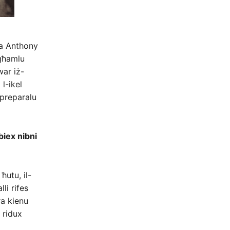
ka Anthony
 għamlu
war iż-
 l-ikel
ppreparalu
biex nibni
ħutu, il-
li rifes
ra kienu
 ridux