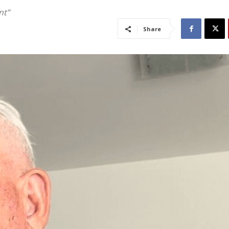
nt”
Share