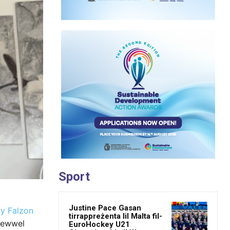
Sport
Justine Pace Gasan
ny Falzon
tirrappreżenta lil Malta fil-
l-ewwel
EuroHockey U21