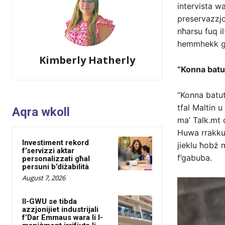
intervista wa
preservazzjon
nħarsu fuq il-
hemmhekk għ
Kimberly Hatherly
“Konna batu
“Konna batut
tfal Maltin 
Aqra wkoll
ma’ Talk.mt d
Huwa rrakkun
Investiment rekord
jieklu ħobż 
f’servizzi aktar
f’gabuba.
personalizzati għal
persuni b’diżabilità
August 7, 2026
Il-GWU se tibda
azzjonijiet industrijali
f’Dar Emmaus wara li l-