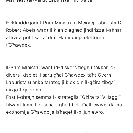
Hekk iddikjara l-Prim Ministru u Mexxej Laburista Dr
Robert Abela waqt li kien qiegħed jindirizza l-aħħar
attività politika ta’ din il-kampanja elettorali
f’Għawdex.
Il-Prim Ministru waqt id-diskors tiegħu fakkar id-
diversi kisbiet li saru għal Għawdex taħt Gvern
Laburista u anke strateġiji biex din il-gżira tibqa’
mixja ‘l quddiem.
Fost l-oħrajn semma l-istrateġija “Gżira ta’ Villaġġi”
filwaqt li qal li s-sena li għaddiet għall-ewwel darba l-
ekonomija Għawdxija laħaqet il-biljun ewro.