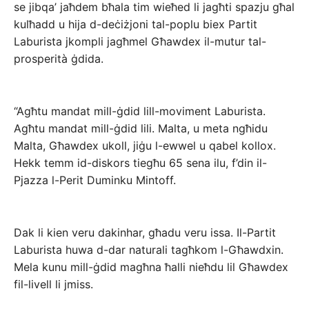
se jibqa’ jaħdem bħala tim wieħed li jagħti spazju għal
kulħadd u hija d-deċiżjoni tal-poplu biex Partit
Laburista jkompli jagħmel Għawdex il-mutur tal-
prosperità ġdida.
“Agħtu mandat mill-ġdid lill-moviment Laburista.
Agħtu mandat mill-ġdid lili. Malta, u meta ngħidu
Malta, Għawdex ukoll, jiġu l-ewwel u qabel kollox.
Hekk temm id-diskors tiegħu 65 sena ilu, f’din il-
Pjazza l-Perit Duminku Mintoff.
Dak li kien veru dakinhar, għadu veru issa. Il-Partit
Laburista huwa d-dar naturali tagħkom l-Għawdxin.
Mela kunu mill-ġdid magħna ħalli nieħdu lil Għawdex
fil-livell li jmiss.