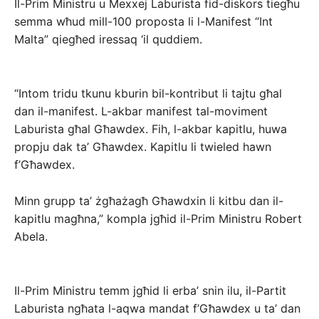
Il-Prim Ministru u Mexxej Laburista fid-diskors tiegħu
semma wħud mill-100 proposta li l-Manifest “Int
Malta” qiegħed iressaq ‘il quddiem.
“Intom tridu tkunu kburin bil-kontribut li tajtu għal
dan il-manifest. L-akbar manifest tal-moviment
Laburista għal Għawdex. Fih, l-akbar kapitlu, huwa
propju dak ta’ Għawdex. Kapitlu li twieled hawn
f’Għawdex.
Minn grupp ta’ żgħażagħ Għawdxin li kitbu dan il-
kapitlu magħna,” kompla jgħid il-Prim Ministru Robert
Abela.
Il-Prim Ministru temm jgħid li erba’ snin ilu, il-Partit
Laburista ngħata l-aqwa mandat f’Għawdex u ta’ dan