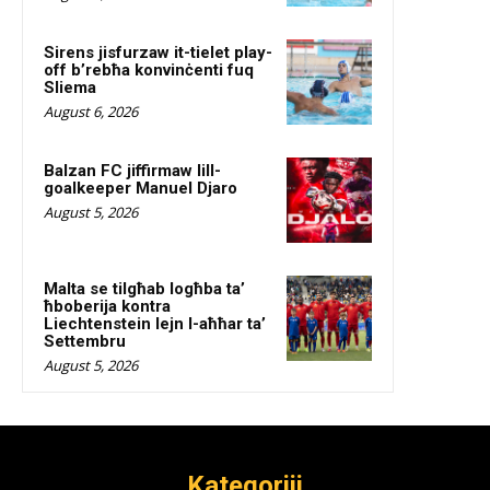
Sirens jisfurzaw it-tielet play-
off b’rebħa konvinċenti fuq
Sliema
August 6, 2026
Balzan FC jiffirmaw lill-
goalkeeper Manuel Djaro
August 5, 2026
Malta se tilgħab logħba ta’
ħboberija kontra
Liechtenstein lejn l-aħħar ta’
Settembru
August 5, 2026
Kategoriji