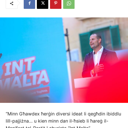
“Minn Għawdex ħerġin diversi ideat li qegħdin ibiddlu
lill-pajjiżna… u kien minn dan il-ħsieb li ħareġ il-
Manifest tal-Partit Laburista “Int Malta”.