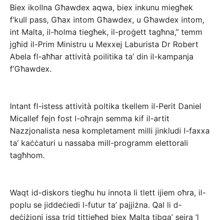
Biex ikollna Għawdex aqwa, biex inkunu miegħek
f’kull pass, Għax intom Għawdex, u Għawdex intom,
int Malta, il-ħolma tiegħek, il-proġett tagħna,” temm
jgħid il-Prim Ministru u Mexxej Laburista Dr Robert
Abela fl-aħħar attività poilitika ta’ din il-kampanja
f’Għawdex.
Intant fl-istess attività poltika tkellem il-Perit Daniel
Micallef fejn fost l-oħrajn semma kif il-artit
Nazzjonalista nesa kompletament milli jinkludi l-faxxa
ta’ kaċċaturi u nassaba mill-programm elettorali
tagħhom.
Waqt id-diskors tiegħu hu innota li tlett ijiem oħra, il-
poplu se jiddeċiedi l-futur ta’ pajjiżna. Qal li d-
deċiżjoni issa trid tittieħed biex Malta tibqa’ sejra ‘l