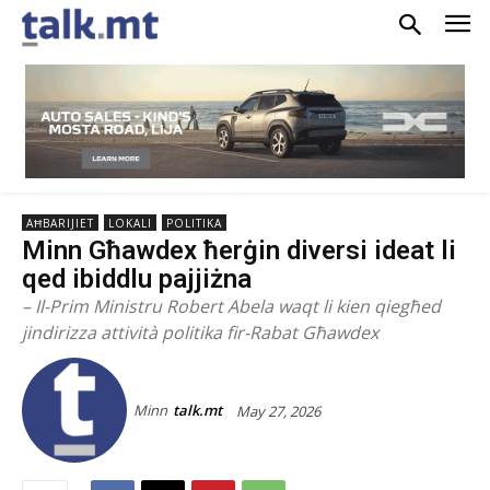
AĦBARIJIET
LOKALI
POLITIKA
Minn Għawdex ħerġin diversi ideat li
qed ibiddlu pajjiżna
– Il-Prim Ministru Robert Abela waqt li kien qiegħed
jindirizza attività politika fir-Rabat Għawdex
Minn
talk.mt
May 27, 2026