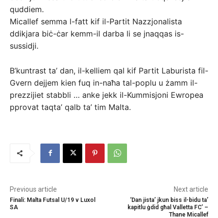
quddiem.
Micallef semma l-fatt kif il-Partit Nazzjonalista
ddikjara biċ-ċar kemm-il darba li se jnaqqas is-
sussidji.
B’kuntrast ta’ dan, il-kelliem qal kif Partit Laburista fil-
Gvern dejjem kien fuq in-naħa tal-poplu u żamm il-
prezzijiet stabbli … anke jekk il-Kummisjoni Ewropea
pprovat taqta’ qalb ta’ tim Malta.
Previous article
Next article
Finali: Malta Futsal U/19 v Luxol
‘Dan jista’ jkun biss il-bidu ta’
SA
kapitlu ġdid għal Valletta FC’ –
Thane Micallef