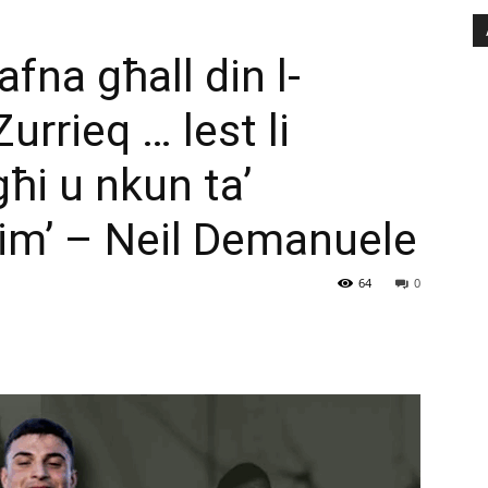
afna għall din l-
rrieq … lest li
għi u nkun ta’
-tim’ – Neil Demanuele
64
0