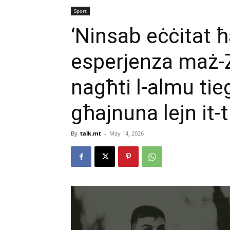
Sport
‘Ninsab eċċitat ħ
esperjenza maż-Zu
nagħti l-almu tie
għajnuna lejn it
By
talk.mt
-
May 14, 2026