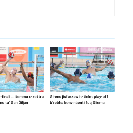
-finali … itemmu x-xettru
Sirens jisfurzaw it-tielet play-off
s ta’ San Ġiljan
b’rebħa konvinċenti fuq Sliema