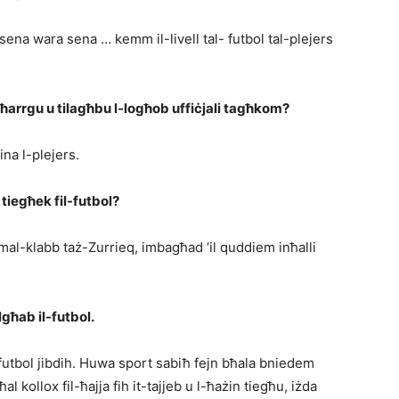
b sena wara sena … kemm il-livell tal- futbol tal-plejers
tħarrgu u tilagħbu l-logħob uffiċjali tagħkom?
na l-plejers.
 tiegħek fil-futbol?
 mal-klabb taż-Zurrieq, imbagħad ‘il quddiem inħalli
lgħab il-futbol.
l-futbol jibdih. Huwa sport sabiħ fejn bħala bniedem
l kollox fil-ħajja fih it-tajjeb u l-ħażin tiegħu, iżda