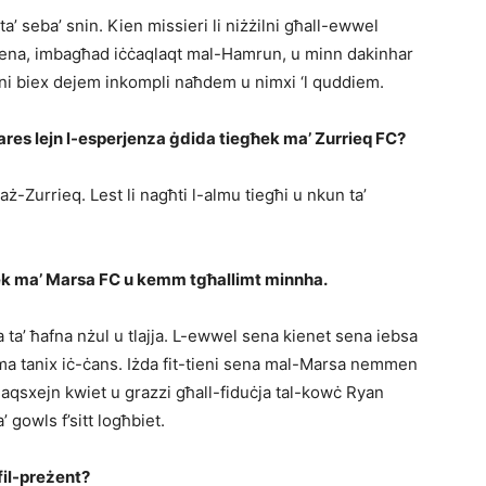
ta’ seba’ snin. Kien missieri li niżżilni għall-ewwel
sena, imbagħad iċċaqlaqt mal-Hamrun, u minn dakinhar
ni biex dejem inkompli naħdem u nimxi ‘l quddiem.
res lejn l-esperjenza ġdida tiegħek ma’ Zurrieq FC?
ż-Zurrieq. Lest li nagħti l-almu tiegħi u nkun ta’
ħek ma’ Marsa FC u kemm tgħallimt minnha.
ta’ ħafna nżul u tlajja. L-ewwel sena kienet sena iebsa
m ma tanix iċ-ċans. Iżda fit-tieni sena mal-Marsa nemmen
u daqsxejn kwiet u grazzi għall-fiduċja tal-kowċ Ryan
’ gowls f’sitt logħbiet.
 fil-preżent?