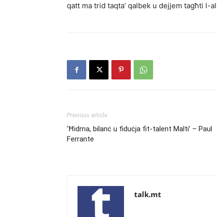
qatt ma trid taqta’ qalbek u dejjem tagħti l-
Previous article
‘Ħidma, bilanċ u fiduċja fit-talent Malti’ – Paul
Ferrante
talk.mt