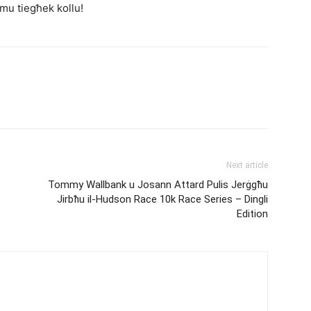
almu tiegħek kollu!
Next article
Tommy Wallbank u Josann Attard Pulis Jerġgħu
Jirbħu il-Hudson Race 10k Race Series – Dingli
Edition