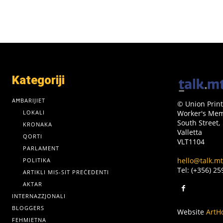
Kategoriji
AĦBARIJIET
© Union Print
LOKALI
Worker's Memo
South Street,
KRONAKA
Valletta
QORTI
VLT1104
PARLAMENT
hello@talk.mt
POLITIKA
Tel: (+356) 2
ARTIKLI MIS-SIT PREĊEDENTI
AKTAR
INTERNAZZJONALI
BLOGGERS
Website
ArtH
FEHMIETNA