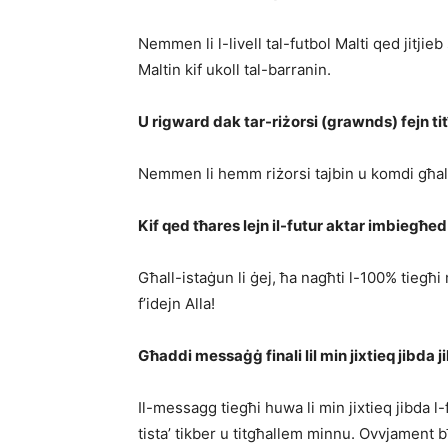
Nemmen li l-livell tal-futbol Malti qed jitjie
Maltin kif ukoll tal-barranin.
U rigward dak tar-riżorsi (grawnds) fejn ti
Nemmen li hemm riżorsi tajbin u komdi għali
Kif qed tħares lejn il-futur aktar imbiegħed
Għall-istaġun li ġej, ħa nagħti l-100% tiegħi
f’idejn Alla!
Għaddi messaġġ finali lil min jixtieq jibda ji
Il-messagg tiegħi huwa li min jixtieq jibda 
tista’ tikber u titgħallem minnu. Ovvjament bħa