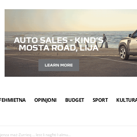
FEHMIETNA
OPINJONI
BUDGET
SPORT
KULTUR
jenza maż-Zurrieq … lest li nagħti l-almu...