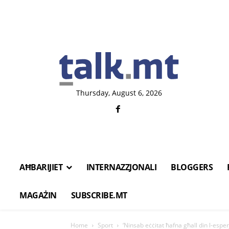
Thursday, August 6, 2026
AĦBARIJIET
INTERNAZZJONALI
BLOGGERS
MAGAŻIN
SUBSCRIBE.MT
Home
Sport
‘Ninsab eċċitat ħafna għall din l-esper