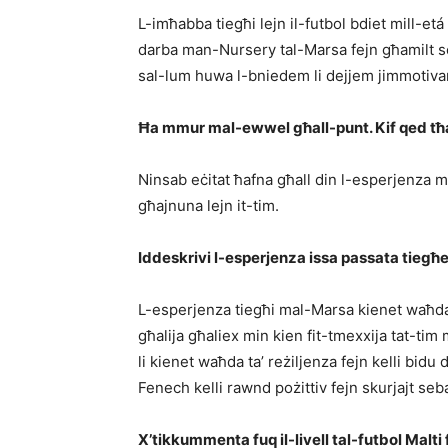
L-imħabba tiegħi lejn il-futbol bdiet mill-etá 
darba man-Nursery tal-Marsa fejn għamilt 
sal-lum huwa l-bniedem li dejjem jimmotiva
Ħa mmur mal-ewwel għall-punt. Kif qed tħa
Ninsab eċitat ħafna għall din l-esperjenza ma
għajnuna lejn it-tim.
Iddeskrivi l-esperjenza issa passata tieg
L-esperjenza tiegħi mal-Marsa kienet waħda 
għalija għaliex min kien fit-tmexxija tat-ti
li kienet waħda ta’ reżiljenza fejn kelli bid
Fenech kelli rawnd pożittiv fejn skurjajt seba
X’tikkummenta fuq il-livell tal-futbol Malti