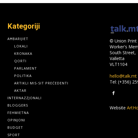
Kategoriji
AĦBARIJIET
© Union Print 
LOKALI
Worker's Memo
South Street,
KRONAKA
Valletta
QORTI
VLT1104
PARLAMENT
hello@talk.mt
POLITIKA
Tel: (+356) 2
ARTIKLI MIS-SIT PREĊEDENTI
AKTAR
INTERNAZZJONALI
BLOGGERS
Website
ArtHo
FEHMIETNA
OPINJONI
BUDGET
SPORT