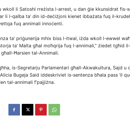
wkoll li Satoshi rreżista l-arrest, u dan ġie kkunsidrat fis-
ar li l-qalba ta’ din id-deċiżjoni kienet ibbażata fuq il-krudel
ttqa fuq annimali innoċenti.
enza ta’ priġunerija mhix biss l-itwal, iżda wkoll l-ewwel wa
istorja ta’ Malta għal moħqrija fuq l-annimali,” żiedet tgħid il
għall-Ħarsien tal-Annimali.
ħha, is-Segretarju Parlamentari għall-Akwakultura, Sajd u d-
 Alicia Bugeja Said iddeskriviet is-sentenza bħala pass ’il q
ien tal-annimali f’pajjiżna.