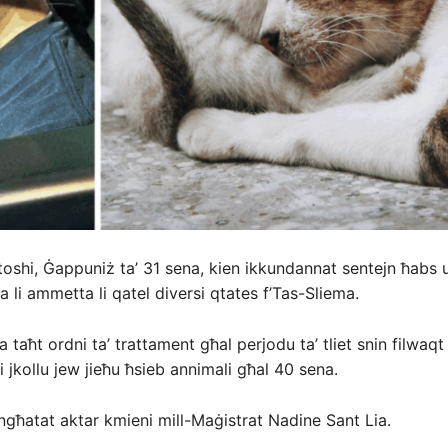
shi, Ġappuniż ta’ 31 sena, kien ikkundannat sentejn ħabs 
 li ammetta li qatel diversi qtates f’Tas-Sliema.
aħt ordni ta’ trattament għal perjodu ta’ tliet snin filwaqt 
li jkollu jew jieħu ħsieb annimali għal 40 sena.
ngħatat aktar kmieni mill-Maġistrat Nadine Sant Lia.