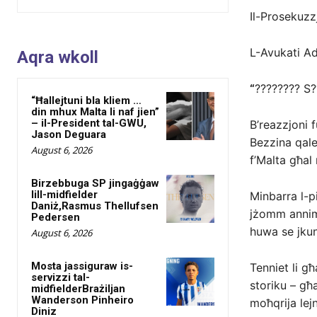
Il-Prosekuzzj
L-Avukati Ad
Aqra wkoll
“
???????? S?
“Ħallejtuni bla kliem …
din mhux Malta li naf jien”
– il-President tal-GWU,
B’reazzjoni f
Jason Deguara
Bezzina qalet
August 6, 2026
f’Malta għal
Birzebbuga SP jingaġġaw
lill-midfielder
Minbarra l-pi
Daniż,Rasmus Thellufsen
jżomm annima
Pedersen
huwa se jkun
August 6, 2026
Mosta jassiguraw is-
Tenniet li g
servizzi tal-
storiku – għ
midfielderBrażiljan
Wanderson Pinheiro
moħqrija lej
Diniz