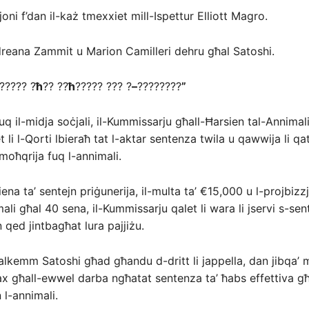
oni f’dan il-każ tmexxiet mill-Ispettur Elliott Magro.
reana Zammit u Marion Camilleri dehru għal Satoshi.
????? ?
ħ
?? ??
ħ
????? ??? ?
–
????????
”
uq il-midja soċjali, il-Kummissarju għall-Ħarsien tal-Annimal
 li l-Qorti lbieraħ tat l-aktar sentenza twila u qawwija li qa
 moħqrija fuq l-annimali.
ena ta’ sentejn priġunerija, il-multa ta’ €15,000 u l-projbizzj
li għal 40 sena, il-Kummissarju qalet li wara li jservi s-sen
 qed jintbagħat lura pajjiżu.
ħalkemm Satoshi għad għandu d-dritt li jappella, dan jibqa’
ax għall-ewwel darba ngħatat sentenza ta’ ħabs effettiva għ
n l-annimali.