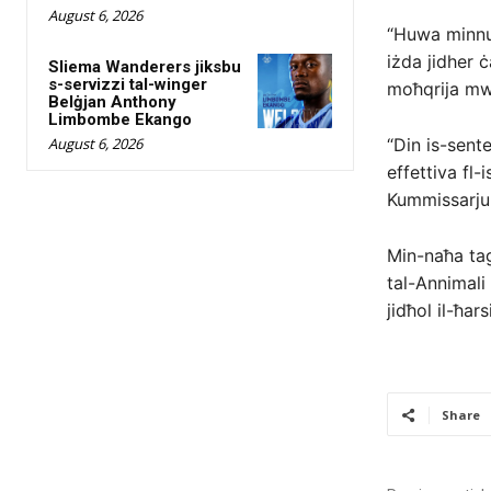
August 6, 2026
“Huwa minnu 
iżda jidher ċ
Sliema Wanderers jiksbu
s-servizzi tal-winger
moħqrija mwe
Belġjan Anthony
Limbombe Ekango
August 6, 2026
“Din is-sent
effettiva fl-
Kummissarju 
Min-naħa tag
tal-Annimali
jidħol il-ħars
Share