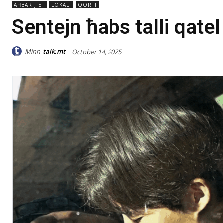
AĦBARIJIET
LOKALI
QORTI
Sentejn ħabs talli qatel
Minn
talk.mt
October 14, 2025