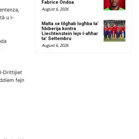
Fabrice Ondoa
August 6, 2026
sentenza,
tà u l-
Malta se tilgħab logħba ta’
ħbiberija kontra
Liechtenstein lejn l-aħħar
ta’ Settembru
ħda
August 6, 2026
-
Drittijiet
uddiem fejn