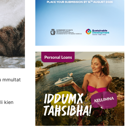
u mmultat
li kien