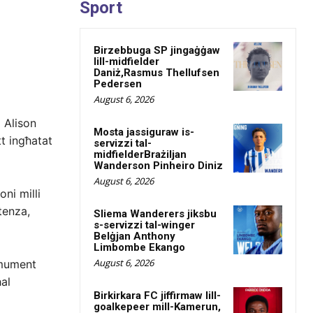
Sport
Birzebbuga SP jingaġġaw
lill-midfielder
Daniż,Rasmus Thellufsen
Pedersen
August 6, 2026
i Alison
Mosta jassiguraw is-
tt ingħatat
servizzi tal-
midfielderBrażiljan
Wanderson Pinheiro Diniz
August 6, 2026
oni milli
tenza,
Sliema Wanderers jiksbu
s-servizzi tal-winger
Belġjan Anthony
Limbombe Ekango
August 6, 2026
 mument
al
Birkirkara FC jiffirmaw lill-
goalkepeer mill-Kamerun,