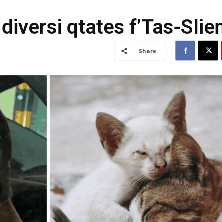
 diversi qtates f’Tas-Sli
Share