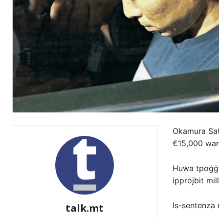
Okamura Sato
€15,000 wara
Huwa tpoġġa t
ipprojbit mil
Is-sentenza 
talk.mt