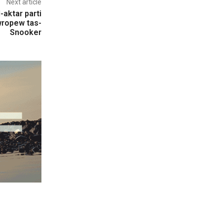
Next article
-aktar parti
wropew tas-
Snooker