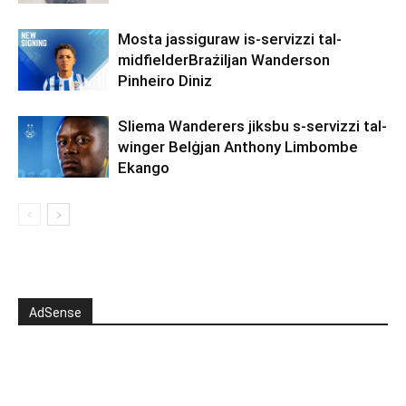
Mosta jassiguraw is-servizzi tal-
midfielderBrażiljan Wanderson
Pinheiro Diniz
Sliema Wanderers jiksbu s-servizzi tal-
winger Belġjan Anthony Limbombe
Ekango
AdSense