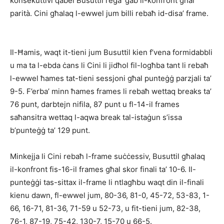
konsekuttivi qabel Busuttil reġa’ ġab il-konfront għal
parità. Cini għalaq l-ewwel jum billi rebaħ id-disa’ frame.
Il-Ħamis, waqt it-tieni jum Busuttil kien f’vena formidabbli
u ma ta l-ebda ċans li Cini li jidħol fil-logħba tant li rebaħ
l-ewwel ħames tat-tieni sessjoni għal punteġġ parzjali ta’
9-5. F’erba’ minn ħames frames li rebaħ wettaq breaks ta’
76 punt, darbtejn nifila, 87 punt u fl-14-il frames
saħansitra wettaq l-aqwa break tal-istaġun s’issa
b’punteġġ ta’ 129 punt.
Minkejja li Cini rebaħ l-frame suċċessiv, Busuttil għalaq
il-konfront fis-16-il frames għal skor finali ta’ 10-6. Il-
punteġġi tas-sittax il-frame li ntlagħbu waqt din il-finali
kienu dawn, fl-ewwel jum, 80-36, 81-0, 45-72, 53-83, 1-
66, 16-71, 81-36, 71-59 u 52-73, u fit-tieni jum, 82-38,
76-1, 87-19, 75-42, 130-7, 15-70 u 66-5.