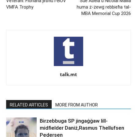
Veterani: Floriana jirbħu l-BOV
Sue Abela u Nicolai Mallia
VMFA Trophy
huma ż-żewġ rebbieħa tal-
MBA Memorial Cup 2026
talk.mt
RELATED ARTICLES
MORE FROM AUTHOR
Birzebbuga SP jingaġġaw lill-
midfielder Daniż,Rasmus Thellufsen
Pedersen