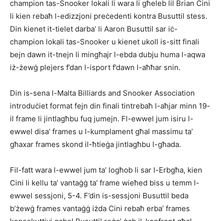
champion tas-Snooker lokali li wara li għeleb lil Brian Cini
li kien rebaħ l-edizzjoni preċedenti kontra Busuttil stess.
Din kienet it-tielet darba’ li Aaron Busuttil sar iċ-
champion lokali tas-Snooker u kienet ukoll is-sitt finali
bejn dawn it-tnejn li mingħajr l-ebda dubju huma l-aqwa
iż-żewġ plejers f’dan l-isport f’dawn l-aħħar snin.
Din is-sena l-Malta Billiards and Snooker Association
introduċiet format fejn din finali tintrebaħ l-aħjar minn 19-
il frame li jintlagħbu fuq jumejn. Fl-ewwel jum isiru l-
ewwel disa’ frames u l-kumplament għal massimu ta’
għaxar frames skond il-ħtieġa jintlagħbu l-għada.
Fil-fatt wara l-ewwel jum ta’ logħob li sar l-Erbgħa, kien
Cini li kellu ta’ vantaġġ ta’ frame wieħed biss u temm l-
ewwel sessjoni, 5-4. F’din is-sessjoni Busuttil beda
b’żewġ frames vantaġġ iżda Cini rebaħ erba’ frames