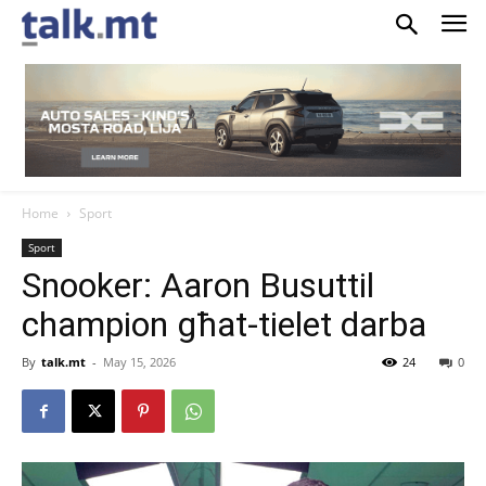
Home
Sport
Sport
Snooker: Aaron Busuttil
champion għat-tielet darba
By
talk.mt
-
May 15, 2026
24
0