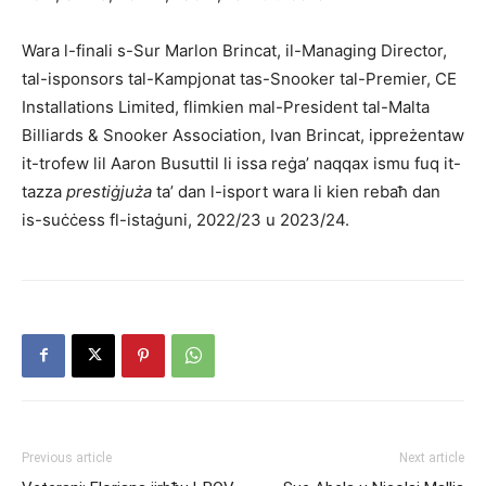
Wara l-finali s-Sur Marlon Brincat, il-Managing Director,
tal-isponsors tal-Kampjonat tas-Snooker tal-Premier, CE
Installations Limited, flimkien mal-President tal-Malta
Billiards & Snooker Association, Ivan Brincat, ippreżentaw
it-trofew lil Aaron Busuttil li issa reġa’ naqqax ismu fuq it-
tazza
prestiġjuża
ta’ dan l-isport wara li kien rebaħ dan
is-suċċess fl-istaġuni, 2022/23 u 2023/24.
Previous article
Next article