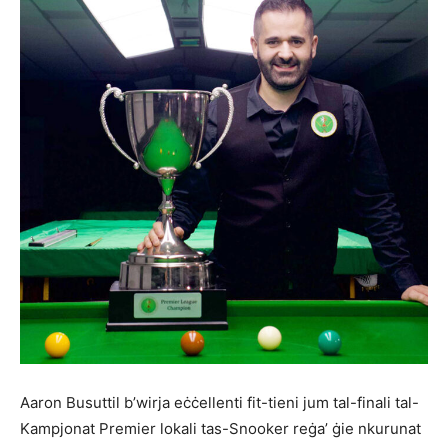
Aaron Busuttil b’wirja eċċellenti fit-tieni jum tal-finali tal-
Kampjonat Premier lokali tas-Snooker reġa’ ġie nkurunat