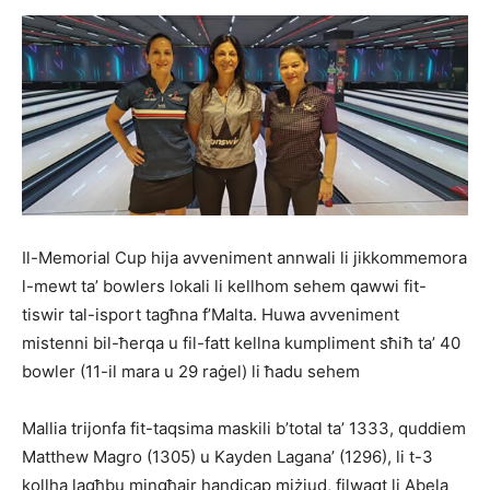
Il-Memorial Cup hija avveniment annwali li jikkommemora
l-mewt ta’ bowlers lokali li kellhom sehem qawwi fit-
tiswir tal-isport tagħna f’Malta. Huwa avveniment
mistenni bil-ħerqa u fil-fatt kellna kumpliment sħiħ ta’ 40
bowler (11-il mara u 29 raġel) li ħadu sehem
Mallia trijonfa fit-taqsima maskili b’total ta’ 1333, quddiem
Matthew Magro (1305) u Kayden Lagana’ (1296), li t-3
kollha lagħbu mingħajr handicap miżjud, filwaqt li Abela