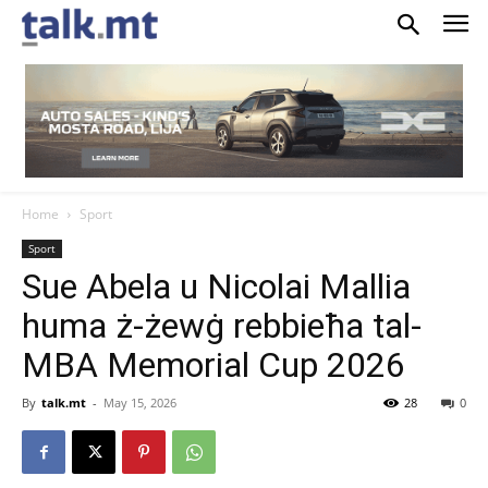
Home
Sport
Sport
Sue Abela u Nicolai Mallia
huma ż-żewġ rebbieħa tal-
MBA Memorial Cup 2026
By
talk.mt
-
May 15, 2026
28
0