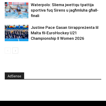
Waterpolo: Sliema jwettqu tpattija
sportiva fuq Sirens u jagħmluha għall-
finali
Justine Pace Gasan tirrappreżenta lil
Malta fil-EuroHockey U21
Championship II Women 2026
AdSense