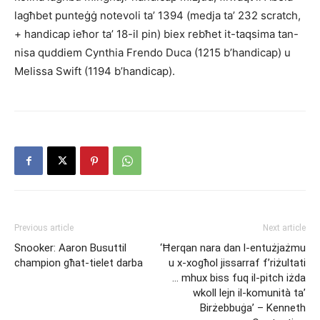
lagħbet punteġġ notevoli ta’ 1394 (medja ta’ 232 scratch,
+ handicap ieħor ta’ 18-il pin) biex rebħet it-taqsima tan-
nisa quddiem Cynthia Frendo Duca (1215 b’handicap) u
Melissa Swift (1194 b’handicap).
Previous article
Next article
Snooker: Aaron Busuttil
‘Ħerqan nara dan l-entużjażmu
champion għat-tielet darba
u x-xogħol jissarraf f’riżultati
… mhux biss fuq il-pitch iżda
wkoll lejn il-komunità ta’
Birżebbuġa’ – Kenneth