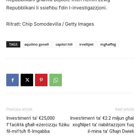
Repubblikani li ssieħbu f’din l-investigazzjoni.
Ritratt: Chip Somodevilla / Getty Images
TAGS
aquilino gonell
capitol hill
irvellijiet
mgħaffeġ
Previous article
Next article
Investiment ta’ €25,000
Investiment ta’ €2.2 miljun għal
f’faċilità għall-eżerċizzju fiżiku
xogħlijiet ta’ riabilitazzjoni fuq
fil-miftuħ fl-Imqabba
il-mina ta’ Għajn Dwieli