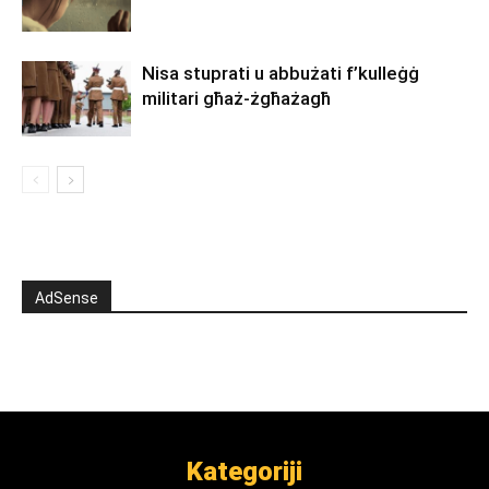
Nisa stuprati u abbużati f’kulleġġ
militari għaż-żgħażagħ
AdSense
Kategoriji