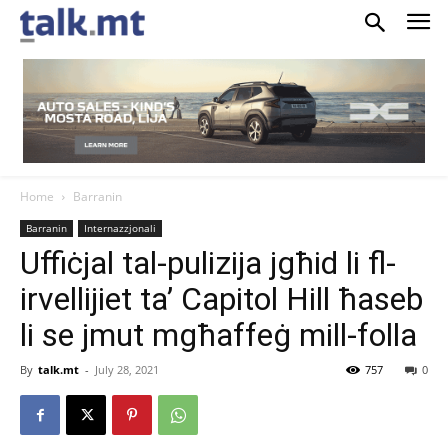
Home
Barranin
Barranin
Internazzjonali
Uffiċjal tal-pulizija jgħid li fl-
irvellijiet ta’ Capitol Hill ħaseb
li se jmut mgħaffeġ mill-folla
By
talk.mt
-
July 28, 2021
757
0