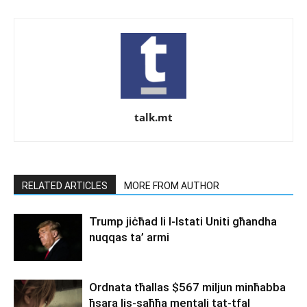
talk.mt
RELATED ARTICLES
MORE FROM AUTHOR
Trump jiċħad li l-Istati Uniti għandha
nuqqas ta’ armi
Ordnata tħallas $567 miljun minħabba
ħsara lis-saħħa mentali tat-tfal