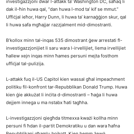
investigazzjoni dwar l-attakk ta’ Washington DC, saħaq li
dak il-ħin huwa qal, “dan huwa l-mod ta’ kif se mmut.”
Uffiċjal ieħor, Harry Dunn, li huwa ta’ karnaġġjon skur, qal
li huwa safa mgħajjar razzjalment mid-dimostranti.
B’kollox minn tal-inqas 535 dimostrant ġew arrestati fl-
investigazzjonijiet li saru wara l-irvellijiet, liema irvellijiet
ħallew xejn inqas minn ħames persuni mejta fosthom
uffiċjal tal-pulizija.
L-attakk fuq il-US Capitol kien wassal għal impeachment
politiku fil-konfront tar-Repubblikan Donald Trump. Huwa
kien ġie akkużat li inċita d-dimostranti – ħaġa li huwa
dejjem innega u ma nstabx ħati tagħha.
L-investigazzjoni qiegħda titmexxa kważi kollha minn
persuni fi ħdan il-partit Demokratiku u dan wara ħafna
Repubblikani għamlu bojkott. Kien hemm żewġ