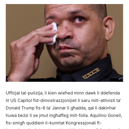
Uffiċjal tal-pulizija, li kien wieħed minn dawk li ddefenda
lil US Capitol fid-dimostrazzjonijiet li saru mill-attivisti ta’
Donald Trump fis-6 ta’ Jannar li għadda, qal li dakinhar
huwa beża’ li se jmut mgħaffeġ mill-folla. Aquilino Gonell,
fis-smigħ quddiem il-kumitat Kongressjonali fl-