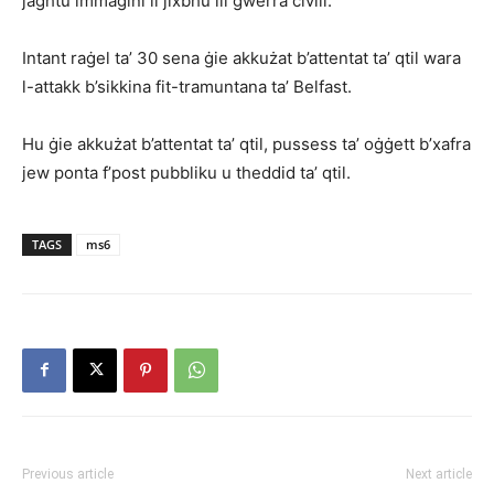
jagħtu immaġini li jixbħu lil gwerra ċivili.
Intant raġel ta’ 30 sena ġie akkużat b’attentat ta’ qtil wara
l-attakk b’sikkina fit-tramuntana ta’ Belfast.
Hu ġie akkużat b’attentat ta’ qtil, pussess ta’ oġġett b’xafra
jew ponta f’post pubbliku u theddid ta’ qtil.
TAGS
ms6
Previous article
Next article