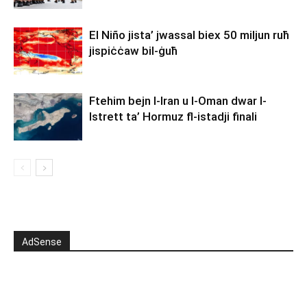
El Niño jista’ jwassal biex 50 miljun ruħ
jispiċċaw bil-ġuħ
Ftehim bejn l-Iran u l-Oman dwar l-
Istrett ta’ Hormuz fl-istadji finali
AdSense