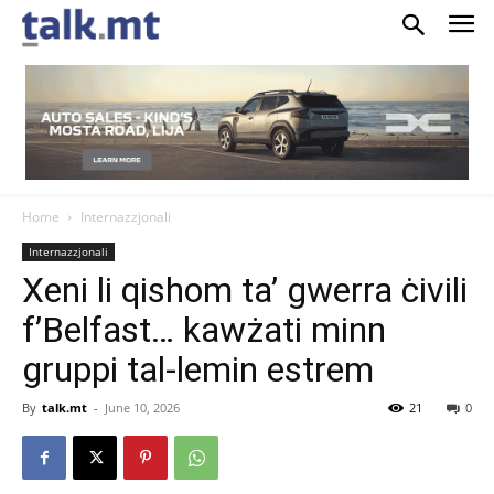
Home
Internazzjonali
Internazzjonali
Xeni li qishom ta’ gwerra ċivili
f’Belfast… kawżati minn
gruppi tal-lemin estrem
By
talk.mt
-
June 10, 2026
21
0