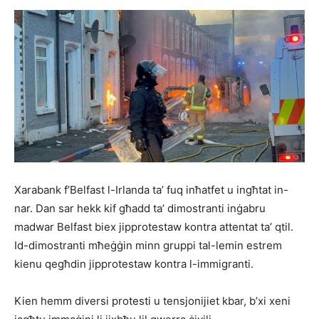
Xarabank f’Belfast l-Irlanda ta’ fuq inħatfet u ingħtat in-
nar. Dan sar hekk kif għadd ta’ dimostranti inġabru
madwar Belfast biex jipprotestaw kontra attentat ta’ qtil.
Id-dimostranti mħeġġin minn gruppi tal-lemin estrem
kienu qegħdin jipprotestaw kontra l-immigranti.
Kien hemm diversi protesti u tensjonijiet kbar, b’xi xeni