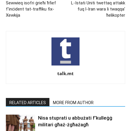
Sewwieq isofri ġrieħi ħfief
L-Istati Uniti twettaq attakk
f’inċident tat-traffiku fix-
fuq l-Iran wara li twaqqa’
Xewkija
ħelikopter
talk.mt
RELATED ARTICLES
MORE FROM AUTHOR
Nisa stuprati u abbużati f’kulleġġ
militari għaż-żgħażagħ