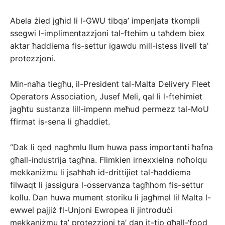
Abela żied jgħid li l-GWU tibqa’ impenjata tkompli
ssegwi l-implimentazzjoni tal-ftehim u taħdem biex
aktar ħaddiema fis-settur igawdu mill-istess livell ta’
protezzjoni.
Min-naħa tiegħu, il-President tal-Malta Delivery Fleet
Operators Association, Jusef Meli, qal li l-ftehimiet
jagħtu sustanza lill-impenn meħud permezz tal-MoU
ffirmat is-sena li għaddiet.
“Dak li qed nagħmlu llum huwa pass importanti ħafna
għall-industrija tagħna. Flimkien irnexxielna noħolqu
mekkaniżmu li jsaħħaħ id-drittijiet tal-ħaddiema
filwaqt li jassigura l-osservanza tagħhom fis-settur
kollu. Dan huwa mument storiku li jagħmel lil Malta l-
ewwel pajjiż fl-Unjoni Ewropea li jintroduċi
mekkaniżmu ta’ protezzjoni ta’ dan it-tip għall-‘food