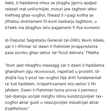
hekk, il-ħaddiema mhux se jibqgħu jġorru spejjeż
relatati mal-uniformijiet, muturi jew tagħmir ieħor
meħtieġ għax-xogħol, filwaqt li l-pagi kollha se
jitħallsu direttament fil-kont bankarju tagħhom, u
b’hekk ma jibqgħux isiru pagamenti fi flus kontanti.
Id-Deputat Segretarju Ġenerali tal-GWU, Kevin Abela,
qal li l-iffirmar ta’ dawn il-ftehimiet jirrappreżenta
pass storiku għas-settur tal-‘food delivery’ f’Malta.
“Illum qed nibagħtu messaġġ ċar li dawn il-ħaddiema
għandhom jiġu rikonoxxuti, rispettati u protetti. Id-
dinjità fuq il-post tax-xogħol hija dritt fundamentali
ta’ kull ħaddiem, irrispettivament mis-settur li fih
jaħdem. Dawn il-ftehimiet huma prova li permezz
tad-djalogu soċjali nistgħu nibnu kundizzjonijiet tax-
xogħol aktar ġusti u relazzjonijiet industrijali aktar
b’saħħithom.”