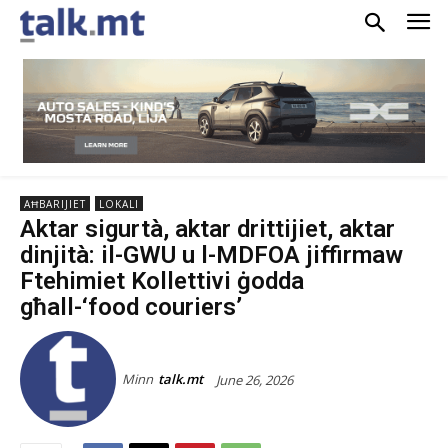
AĦBARIJIET
LOKALI
Aktar sigurtà, aktar drittijiet, aktar
dinjità: il-GWU u l-MDFOA jiffirmaw
Ftehimiet Kollettivi ġodda
għall-‘food couriers’
Minn
talk.mt
June 26, 2026