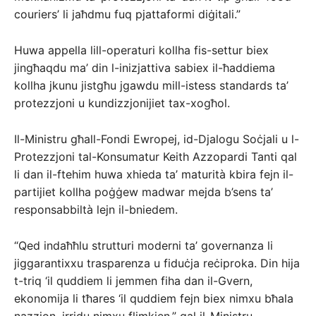
couriers’ li jaħdmu fuq pjattaformi diġitali.”
Huwa appella lill-operaturi kollha fis-settur biex
jingħaqdu ma’ din l-inizjattiva sabiex il-ħaddiema
kollha jkunu jistgħu jgawdu mill-istess standards ta’
protezzjoni u kundizzjonijiet tax-xogħol.
Il-Ministru għall-Fondi Ewropej, id-Djalogu Soċjali u l-
Protezzjoni tal-Konsumatur Keith Azzopardi Tanti qal
li dan il-ftehim huwa xhieda ta’ maturità kbira fejn il-
partijiet kollha poġġew madwar mejda b’sens ta’
responsabbiltà lejn il-bniedem.
“Qed indaħħlu strutturi moderni ta’ governanza li
jiggarantixxu trasparenza u fiduċja reċiproka. Din hija
t-triq ‘il quddiem li jemmen fiha dan il-Gvern,
ekonomija li tħares ‘il quddiem fejn biex nimxu bħala