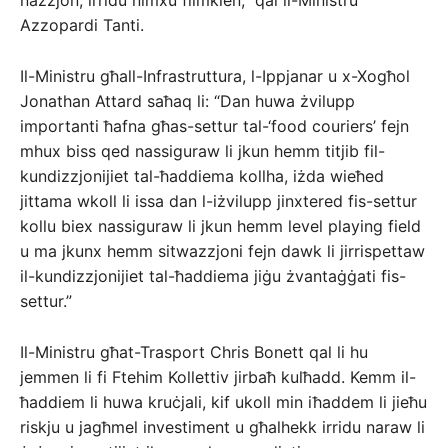
nazzjon, irridu nimxu flimkien,” qal il-Ministru
Azzopardi Tanti.
Il-Ministru għall-Infrastruttura, l-Ippjanar u x-Xogħol
Jonathan Attard saħaq li: “Dan huwa żvilupp
importanti ħafna għas-settur tal-‘food couriers’ fejn
mhux biss qed nassiguraw li jkun hemm titjib fil-
kundizzjonijiet tal-ħaddiema kollha, iżda wieħed
jittama wkoll li issa dan l-iżvilupp jinxtered fis-settur
kollu biex nassiguraw li jkun hemm level playing field
u ma jkunx hemm sitwazzjoni fejn dawk li jirrispettaw
il-kundizzjonijiet tal-ħaddiema jiġu żvantaġġati fis-
settur.”
Il-Ministru għat-Trasport Chris Bonett qal li hu
jemmen li fi Ftehim Kollettiv jirbaħ kulħadd. Kemm il-
ħaddiem li huwa kruċjali, kif ukoll min iħaddem li jieħu
riskju u jagħmel investiment u għalhekk irridu naraw li