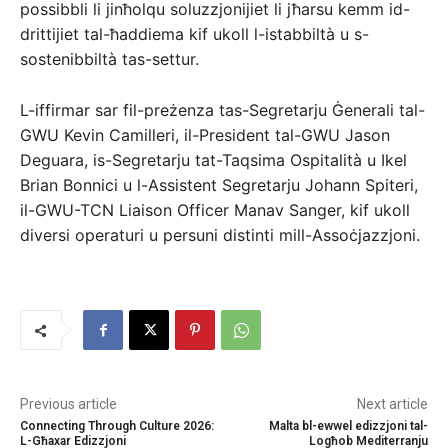
possibbli li jinħolqu soluzzjonijiet li jħarsu kemm id-
drittijiet tal-ħaddiema kif ukoll l-istabbiltà u s-
sostenibbiltà tas-settur.
L-iffirmar sar fil-preżenza tas-Segretarju Ġenerali tal-
GWU Kevin Camilleri, il-President tal-GWU Jason
Deguara, is-Segretarju tat-Taqsima Ospitalità u Ikel
Brian Bonnici u l-Assistent Segretarju Johann Spiteri,
il-GWU-TCN Liaison Officer Manav Sanger, kif ukoll
diversi operaturi u persuni distinti mill-Assoċjazzjoni.
Previous article
Next article
Connecting Through Culture 2026:
Malta bl-ewwel edizzjoni tal-
L-Għaxar Edizzjoni
Logħob Mediterranju