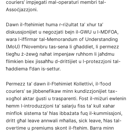
couriers’ impjegati mal-operaturi membri tal-
Assoċjazzjoni.
Dawn il-ftehimiet huma r-riżultat ta’ xhur ta’
diskussjonijiet u negozjati bejn il-GWU u l-MDFOA,
wara l-iffirmar tal-Memorandum of Understanding
(MoU) f’Novembru tas-sena li għaddiet, li permezz
tiegħu ż-żewġ naħat impenjaw ruħhom li jaħdmu
flimkien biex jissaħħu d-drittijiet u l-protezzjoni tal-
ħaddiema f’dan is-settur.
Permezz ta’ dawn il-Ftehimiet Kollettivi, il-‘food
couriers’ se jibbenefikaw minn kundizzjonijiet tax-
xogħol aktar ġusti u trasparenti. Fost il-miżuri ewlenin
hemm l-introduzzjoni ta’ salarju fiss ta’ kull xahar
minflok sistema ta’ ħlas ibbażata fuq il-kummissjoni,
dritt għal leave annwali mħallas, sick leave, ħlas tal-
overtime u premiums skont il-ftehim. Barra minn