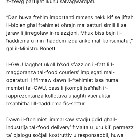
ż-żewġ partijiet ikunu salvagwardjati.
“Dan huwa ftehim importanti mmens hekk kif se jiftaħ
il-bibien għal ftehimiet oħrajn ma’ setturi simili li se
jaraw li jirregolaw ir-relazzjoni. Mhux biss bejn il-
ħaddiema u min iħaddem iżda anke mal-konsumatur,”
qal il-Ministru Bonett.
Il-GWU laqgħet ukoll b’sodisfazzjon il-fatt li l-
maġġoranza tal-‘food couriers’ impjegati mal-
operaturi li ffirmaw dawn il-ftehimiet issa huma
membri tal-GWU, pass li jkompli jsaħħaħ ir-
rappreżentanza kollettiva u jagħti vuċi aktar
b’saħħitha lill-ħaddiema fis-settur.
Dawn il-ftehimiet jimmarkaw stadju ġdid għall-
industrija tal-‘food delivery’ f’Malta u juru kif, permezz
ta’ djalogu soċjali kostruttiv u responsabbli, huwa