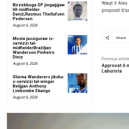
Waqt li Alex 
Birzebbuga SP jingaġġaw
lill-midfielder
proposti b’s
Daniż,Rasmus Thellufsen
Pedersen
August 6, 2026
Share
Mosta jassiguraw is-
servizzi tal-
midfielderBrażiljan
Wanderson Pinheiro
Diniz
Previous articl
August 6, 2026
Approvat il-m
Laburista
Sliema Wanderers jiksbu
s-servizzi tal-winger
Belġjan Anthony
Limbombe Ekango
August 6, 2026