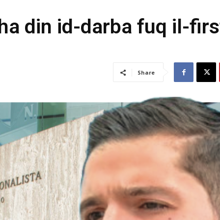
a din id-darba fuq il-firs
Share