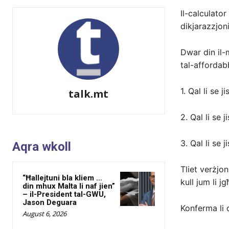
Il-calculator
dikjarazzjoni
Dwar din il-m
tal-affordabb
1.⁠ ⁠Qal li se
talk.mt
2.⁠ ⁠Qal li s
3.⁠ ⁠Qal li s
Aqra wkoll
Tliet verżjon
“Ħallejtuni bla kliem …
kull jum li j
din mhux Malta li naf jien”
– il-President tal-GWU,
Jason Deguara
Konferma li
August 6, 2026