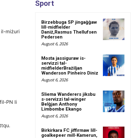
Sport
Birzebbuga SP jingaġġaw
lill-midfielder
 il-miżuri
Daniż,Rasmus Thellufsen
Pedersen
August 6, 2026
Mosta jassiguraw is-
servizzi tal-
midfielderBrażiljan
Wanderson Pinheiro Diniz
August 6, 2026
Sliema Wanderers jiksbu
s-servizzi tal-winger
il-PN li
Belġjan Anthony
Limbombe Ekango
August 6, 2026
ttqu.
Birkirkara FC jiffirmaw lill-
goalkepeer mill-Kamerun,