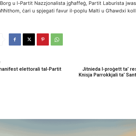
Borg u l-Partit Nazzjonalista jgħaffeġ, Partit Laburista jwas
aħħithom, ċari u spjegati favur il-poplu Malti u Għawdxi koll
e
anifest elettorali tal-Partit
Jitnieda l-proġett ta’ re
Knisja Parrokkjali ta’ Sant