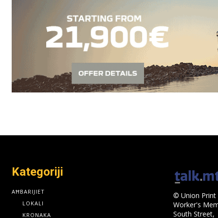
Kategoriji
AĦBARIJIET
© Union Print 
LOKALI
Worker's Memo
South Street,
KRONAKA