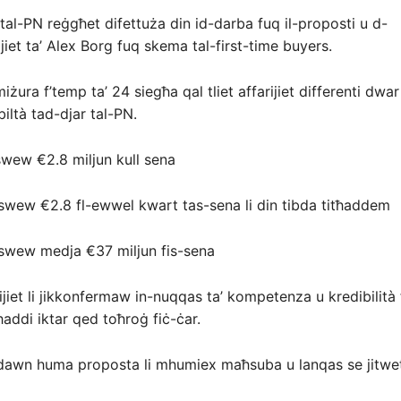
 tal-PN reġgħet difettuża din id-darba fuq il-proposti u d-
jiet ta’ Alex Borg fuq skema tal-first-time buyers.
iżura f’temp ta’ 24 siegħa qal tliet affarijiet differenti dwar
iltà tad-djar tal-PN.
 jiswew €2.8 miljun kull sena
e jiswew €2.8 fl-ewwel kwart tas-sena li din tibda titħaddem
e jiswew medja €37 miljun fis-sena
ijiet li jikkonfermaw in-nuqqas ta’ kompetenza u kredibilità f
għaddi iktar qed toħroġ fiċ-ċar.
 dawn huma proposta li mhumiex maħsuba u lanqas se jitwe