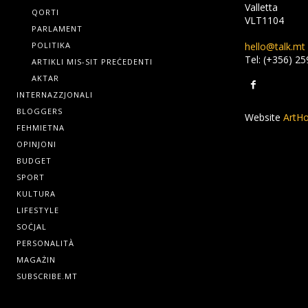
Valletta
QORTI
VLT1104
PARLAMENT
hello@talk.mt
POLITIKA
Tel: (+356) 2
ARTIKLI MIS-SIT PREĊEDENTI
AKTAR
INTERNAZZJONALI
BLOGGERS
Website
ArtHo
FEHMIETNA
OPINJONI
BUDGET
SPORT
KULTURA
LIFESTYLE
SOĊJAL
PERSONALITÀ
MAGAŻIN
SUBSCRIBE.MT