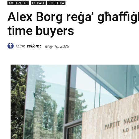
AĦBARIJIET
LOKALI
POLITIKA
Alex Borg reġa’ għaffiġh
time buyers
Minn
talk.mt
May 16, 2026