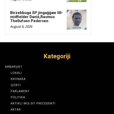
Birzebbuga SP jingaġġaw lill-
midfielder Daniż,Rasmus
Thellufsen Pedersen
August 6, 2026
Kategoriji
AĦBARIJIET
LOKALI
KRONAKA
QORTI
PARLAMENT
POLITIKA
ARTIKLI MIS-SIT PREĊEDENTI
AKTAR