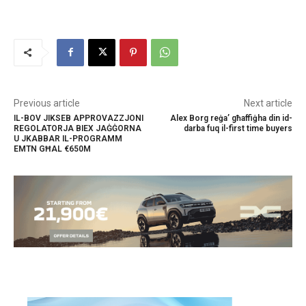
Previous article
Next article
IL-BOV JIKSEB APPROVAZZJONI
Alex Borg reġa’ għaffiġha din id-
REGOLATORJA BIEX JAĠĠORNA
darba fuq il-first time buyers
U JKABBAR IL-PROGRAMM
EMTN GĦAL €650M