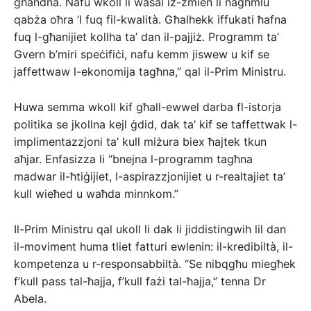
għandna. Nafu wkoll li wasal iż-żmien li nagħmlu
qabża oħra ’l fuq fil-kwalità. Għalhekk iffukati ħafna
fuq l-għanijiet kollha ta’ dan il-pajjiż. Programm ta’
Gvern b’miri speċifiċi, nafu kemm jiswew u kif se
jaffettwaw l-ekonomija tagħna,” qal il-Prim Ministru.
Huwa semma wkoll kif għall-ewwel darba fl-istorja
politika se jkollna kejl ġdid, dak ta’ kif se taffettwak l-
implimentazzjoni ta’ kull miżura biex ħajtek tkun
aħjar. Enfasizza li “bnejna l-programm tagħna
madwar il-ħtiġijiet, l-aspirazzjonijiet u r-realtajiet ta’
kull wieħed u waħda minnkom.”
Il-Prim Ministru qal ukoll li dak li jiddistingwih lil dan
il-moviment huma tliet fatturi ewlenin: il-kredibiltà, il-
kompetenza u r-responsabbiltà. “Se nibqgħu miegħek
f’kull pass tal-ħajja, f’kull fażi tal-ħajja,” tenna Dr
Abela.