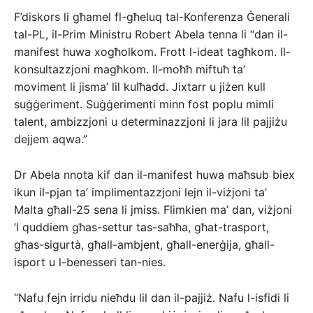
F’diskors li għamel fl-għeluq tal-Konferenza Ġenerali
tal-PL, il-Prim Ministru Robert Abela tenna li “dan il-
manifest huwa xogħolkom. Frott l-ideat tagħkom. Il-
konsultazzjoni magħkom. Il-moħħ miftuħ ta’
moviment li jisma’ lil kulħadd. Jixtarr u jiżen kull
suġġeriment. Suġġerimenti minn fost poplu mimli
talent, ambizzjoni u determinazzjoni li jara lil pajjiżu
dejjem aqwa.”
Dr Abela nnota kif dan il-manifest huwa maħsub biex
ikun il-pjan ta’ implimentazzjoni lejn il-viżjoni ta’
Malta għall-25 sena li jmiss. Flimkien ma’ dan, viżjoni
’l quddiem għas-settur tas-saħħa, għat-trasport,
għas-sigurtà, għall-ambjent, għall-enerġija, għall-
isport u l-benesseri tan-nies.
“Nafu fejn irridu nieħdu lil dan il-pajjiż. Nafu l-isfidi li