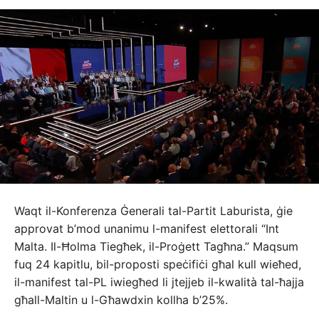
Waqt il-Konferenza Ġenerali tal-Partit Laburista, ġie
approvat b’mod unanimu l-manifest elettorali “Int
Malta. Il-Ħolma Tiegħek, il-Proġett Tagħna.” Maqsum
fuq 24 kapitlu, bil-proposti speċifiċi għal kull wieħed,
il-manifest tal-PL iwiegħed li jtejjeb il-kwalità tal-ħajja
għall-Maltin u l-Għawdxin kollha b’25%.