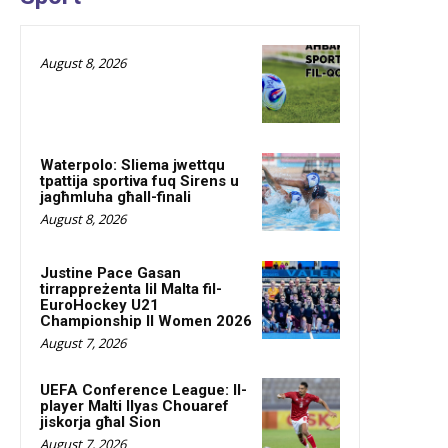
August 8, 2026
Waterpolo: Sliema jwettqu
tpattija sportiva fuq Sirens u
jagħmluha għall-finali
August 8, 2026
Justine Pace Gasan
tirrappreżenta lil Malta fil-
EuroHockey U21
Championship II Women 2026
August 7, 2026
UEFA Conference League: Il-
player Malti Ilyas Chouaref
jiskorja għal Sion
August 7, 2026