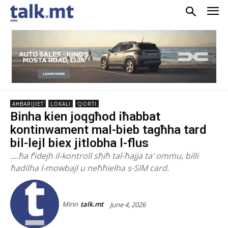
AĦBARIJIET
LOKALI
QORTI
Binha kien joqgħod iħabbat
kontinwament mal-bieb tagħha tard
bil-lejl biex jitlobha l-flus
….ħa f’idejh il-kontroll sħiħ tal-ħajja ta’ ommu, billi
ħadilha l-mowbajl u neħħielha s-SIM card.
Minn
talk.mt
June 4, 2026