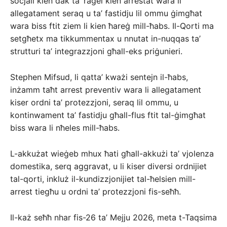
soċjali kien dak ta’ raġel kien arrestat wara li
allegatament seraq u ta’ fastidju lil ommu ġimgħat
wara biss ftit ziem li kien ħareġ mill-ħabs. Il-Qorti ma
setgħetx ma tikkummentax u nnutat in-nuqqas ta’
strutturi ta’ integrazzjoni għall-eks priġunieri.
Stephen Mifsud, li qatta’ kważi sentejn il-ħabs,
inżamm taħt arrest preventiv wara li allegatament
kiser ordni ta’ protezzjoni, seraq lil ommu, u
kontinwament ta’ fastidju għall-flus ftit tal-ġimgħat
biss wara li nħeles mill-ħabs.
L-akkużat wieġeb mhux ħati għall-akkużi ta’ vjolenza
domestika, serq aggravat, u li kiser diversi ordnijiet
tal-qorti, inkluż il-kundizzjonijiet tal-ħelsien mill-
arrest tiegħu u ordni ta’ protezzjoni fis-seħħ.
Il-każ seħħ nhar fis-26 ta’ Mejju 2026, meta t-Taqsima