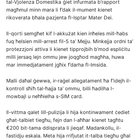
tal-Vjolenza Domestika ġiet infurmata b’rapport
magħmul minn mara li f’dak il-mument kienet
rikoverata bħala pazjenta fl-Isptar Mater Dei.
Il-qorti semgħet kif l-akkużat kien inħeles mill-ħabs
fuq ħelsien mill-arrest fil-5 ta’ Mejju. Minkejja ordni ta’
protezzjoni attiva li kienet tipprojbih b’mod espliċitu
milli jersaq lejn ommu jew joqgħod magħha, huwa
mar immedjatament jgħix f’darha fl-Imsida.
Malli daħal ġewwa, ir-raġel allegatament ħa f’idejh il-
kontroll sħiħ tal-ħajja ta’ ommu, billi ħadilha l-
mowbajl u neħħielha s-SIM card.
Il-vittma qalet lill-pulizija li hija kontinwament ċediet
għat-talbiet tiegħu, fejn dan l-aħħar kienet tagħtu
€200 bit-tama ddisprata li jieqaf. Madankollu, il-
fastidju eskala. Meta hija rrifjutat it-talba tiegħu għal