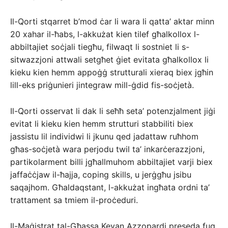
Il-Qorti stqarret b’mod ċar li wara li qatta’ aktar minn
20 xahar il-ħabs, l-akkużat kien tilef għalkollox l-
abbiltajiet soċjali tiegħu, filwaqt li sostniet li s-
sitwazzjoni attwali setgħet ġiet evitata għalkollox li
kieku kien hemm appoġġ strutturali xieraq biex jgħin
lill-eks priġunieri jintegraw mill-ġdid fis-soċjetà.
Il-Qorti osservat li dak li seħħ seta’ potenzjalment jiġi
evitat li kieku kien hemm strutturi stabbiliti biex
jassistu lil individwi li jkunu qed jadattaw ruħhom
għas-soċjetà wara perjodu twil ta’ inkarċerazzjoni,
partikolarment billi jgħallmuhom abbiltajiet varji biex
jaffaċċjaw il-ħajja, coping skills, u jerġgħu jsibu
saqajhom. Għaldaqstant, l-akkużat ingħata ordni ta’
trattament sa tmiem il-proċeduri.
Il-Maġistrat tal-Għassa Kevan Azzopardi preseda fuq