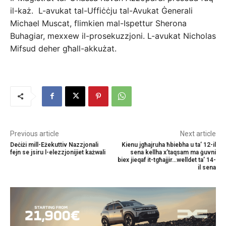
il-każ. L-avukat tal-Uffiċċju tal-Avukat Ġenerali
Michael Muscat, flimkien mal-Ispettur Sherona
Buhagiar, mexxew il-prosekuzzjoni. L-avukat Nicholas
Mifsud deher għall-akkużat.
Previous article
Next article
Deċiżi mill-Eżekuttiv Nazzjonali
Kienu jgħajruha ħbiebha u ta’ 12-il
fejn se jsiru l-elezzjonijiet każwali
sena kellha x’taqsam ma ġuvni
biex jieqaf it-tgħajjir…welldet ta’ 14-
il sena