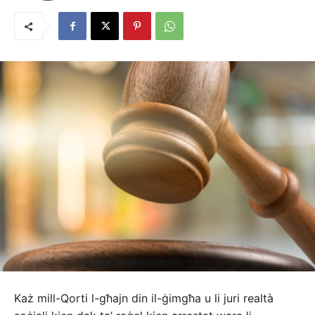
Każ mill-Qorti l-għajn din il-ġimgħa u li juri realtà