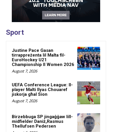
Sport
Justine Pace Gasan
tirrappreżenta lil Malta fil-
EuroHockey U21
Championship II Women 2026
August 7, 2026
UEFA Conference League: Il-
player Malti Ilyas Chouaref
jiskorja għal Sion
August 7, 2026
Birzebbuga SP jingaġġaw lill-
midfielder Daniż,Rasmus
Thellufsen Pedersen