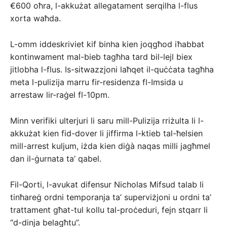
€600 oħra, l-akkużat allegatament serqilha l-flus
xorta waħda.
L-omm iddeskriviet kif binha kien joqgħod iħabbat
kontinwament mal-bieb tagħha tard bil-lejl biex
jitlobha l-flus. Is-sitwazzjoni laħqet il-quċċata tagħha
meta l-pulizija marru fir-residenza fl-Imsida u
arrestaw lir-raġel fl-10pm.
Minn verifiki ulterjuri li saru mill-Pulizija rriżulta li l-
akkużat kien fid-dover li jiffirma l-ktieb tal-ħelsien
mill-arrest kuljum, iżda kien diġà naqas milli jagħmel
dan il-ġurnata ta’ qabel.
Fil-Qorti, l-avukat difensur Nicholas Mifsud talab li
tinħareġ ordni temporanja ta’ superviżjoni u ordni ta’
trattament għat-tul kollu tal-proċeduri, fejn stqarr li
“d-dinja belagħtu”.