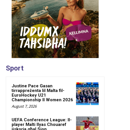
Sport
Justine Pace Gasan
tirrappreżenta lil Malta fil-
EuroHockey U21
Championship II Women 2026
August 7, 2026
UEFA Conference League: Il-
player Malti Ilyas Chouaref
jiskorja għal Sion