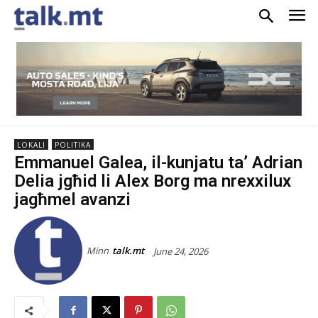
LOKALI
POLITIKA
Emmanuel Galea, il-kunjatu ta’ Adrian
Delia jgħid li Alex Borg ma nrexxilux
jagħmel avanzi
Minn
talk.mt
June 24, 2026