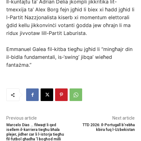
Il-kuntajtu ta’ Adrian Delia jkompli jikkritika lit-
tmexxija ta’ Alex Borg fejn jgħid li biex xi ħadd jgħid li
l-Partit Nazzjonalista kiserb xi momentum elettorali
ġdid kellu jikkonvinċi votanti ġodda jew oħrajn li ma
ridux jivvotaw lill-Partit Laburista.
Emmanuel Galea fil-kitba tiegħu jgħid li “mingħajr din
il-bidla fundamentali, is-‘swing’ jibqa’ wieħed
fantażma.”
Previous article
Next article
Marcelo Dias … filwaqt li qed
TTD 2026: Il-Portugall b’rebħa
isellem il-karriera tiegħu bħala
kbira fuq l-Uzbekistan
plejer, jidher ċar li l-istorja tiegħu
fil-futbol għadha ’l bogħod milli