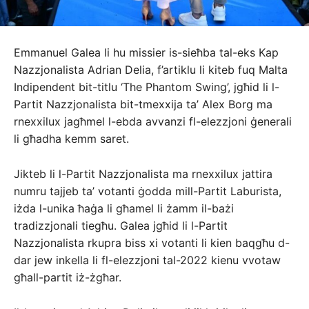
Emmanuel Galea li hu missier is-sieħba tal-eks Kap
Nazzjonalista Adrian Delia, f’artiklu li kiteb fuq Malta
Indipendent bit-titlu ‘The Phantom Swing’, jgħid li l-
Partit Nazzjonalista bit-tmexxija ta’ Alex Borg ma
rnexxilux jagħmel l-ebda avvanzi fl-elezzjoni ġenerali
li għadha kemm saret.
Jikteb li l-Partit Nazzjonalista ma rnexxilux jattira
numru tajjeb ta’ votanti ġodda mill-Partit Laburista,
iżda l-unika ħaġa li għamel li żamm il-bażi
tradizzjonali tiegħu. Galea jgħid li l-Partit
Nazzjonalista rkupra biss xi votanti li kien baqgħu d-
dar jew inkella li fl-elezzjoni tal-2022 kienu vvotaw
għall-partit iż-żgħar.