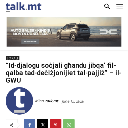
LOKALI
“Id-djalogu soċjali għandu jibqa’ fil-
qalba tad-deċiżjonijiet tal-pajjiż” – il-
GWU
Minn
talk.mt
June 15, 2026