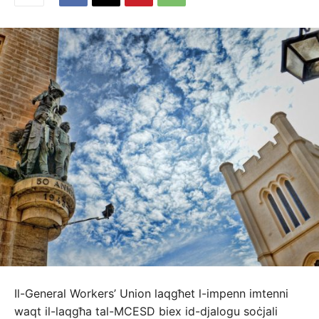
Il-General Workers’ Union laqgħet l-impenn imtenni
waqt il-laqgħa tal-MCESD biex id-djalogu soċjali