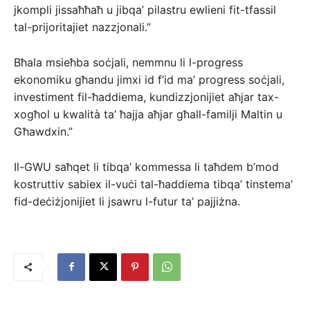
jkompli jissaħħaħ u jibqa’ pilastru ewlieni fit-tfassil
tal-prijoritajiet nazzjonali.”
Bħala msieħba soċjali, nemmnu li l-progress
ekonomiku għandu jimxi id f’id ma’ progress soċjali,
investiment fil-ħaddiema, kundizzjonijiet aħjar tax-
xogħol u kwalità ta’ ħajja aħjar għall-familji Maltin u
Għawdxin.”
Il-GWU saħqet li tibqa’ kommessa li taħdem b’mod
kostruttiv sabiex il-vuċi tal-ħaddiema tibqa’ tinstema’
fid-deċiżjonijiet li jsawru l-futur ta’ pajjiżna.