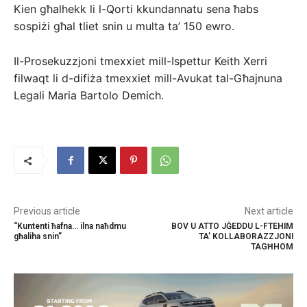
Kien għalhekk li l-Qorti kkundannatu sena ħabs
sospiżi għal tliet snin u multa ta’ 150 ewro.
Il-Prosekuzzjoni tmexxiet mill-Ispettur Keith Xerri
filwaqt li d-difiża tmexxiet mill-Avukat tal-Għajnuna
Legali Maria Bartolo Demich.
Previous article
Next article
“Kuntenti ħafna… ilna naħdmu
BOV U ATTO JĠEDDU L-FTEHIM
għaliha snin”
TA’ KOLLABORAZZJONI
TAGĦHOM