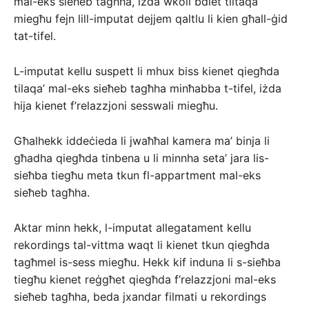
mal-eks sieħeb tagħha, iżda wkoll bdiet tiltaqa’
miegħu fejn lill-imputat dejjem qaltlu li kien għall-ġid
tat-tifel.
L-imputat kellu suspett li mhux biss kienet qiegħda
tilaqa’ mal-eks sieħeb tagħha minħabba t-tifel, iżda
hija kienet f’relazzjoni sesswali miegħu.
Għalhekk iddeċieda li jwaħħal kamera ma’ binja li
għadha qiegħda tinbena u li minnha seta’ jara lis-
sieħba tiegħu meta tkun fl-appartment mal-eks
sieħeb tagħha.
Aktar minn hekk, l-imputat allegatament kellu
rekordings tal-vittma waqt li kienet tkun qiegħda
tagħmel is-sess miegħu. Hekk kif induna li s-sieħba
tiegħu kienet reġgħet qiegħda f’relazzjoni mal-eks
sieħeb tagħha, beda jxandar filmati u rekordings