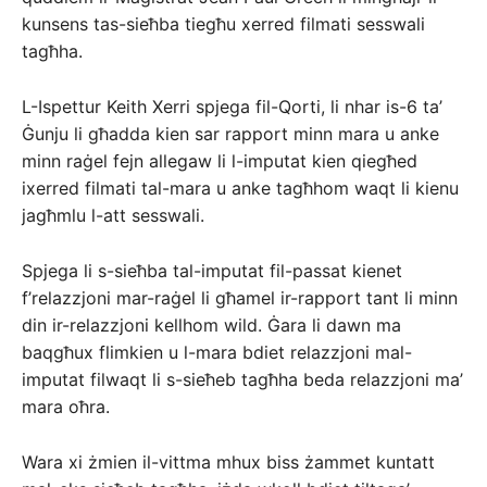
kunsens tas-sieħba tiegħu xerred filmati sesswali
tagħha.
L-Ispettur Keith Xerri spjega fil-Qorti, li nhar is-6 ta’
Ġunju li għadda kien sar rapport minn mara u anke
minn raġel fejn allegaw li l-imputat kien qiegħed
ixerred filmati tal-mara u anke tagħhom waqt li kienu
jagħmlu l-att sesswali.
Spjega li s-sieħba tal-imputat fil-passat kienet
f’relazzjoni mar-raġel li għamel ir-rapport tant li minn
din ir-relazzjoni kellhom wild. Ġara li dawn ma
baqgħux flimkien u l-mara bdiet relazzjoni mal-
imputat filwaqt li s-sieħeb tagħha beda relazzjoni ma’
mara oħra.
Wara xi żmien il-vittma mhux biss żammet kuntatt