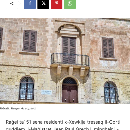
Ritratt: Roger Azzopardi
Raġel ta’ 51 sena residenti x-Xewkija tressaq il-Qorti
quddiem il-Maġistrat Jean Paul Grech li mingħajr il-