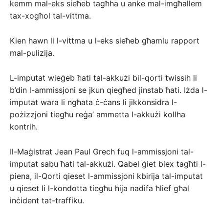
kemm mal-eks sieħeb tagħha u anke mal-imgħallem
tax-xogħol tal-vittma.
Kien hawn li l-vittma u l-eks sieħeb għamlu rapport
mal-pulizija.
L-imputat wieġeb ħati tal-akkużi bil-qorti twissih li
b’din l-ammissjoni se jkun qiegħed jinstab ħati. Iżda l-
imputat wara li ngħata ċ-ċans li jikkonsidra l-
pożizzjoni tiegħu reġa’ ammetta l-akkużi kollha
kontrih.
Il-Maġistrat Jean Paul Grech fuq l-ammissjoni tal-
imputat sabu ħati tal-akkużi. Qabel ġiet biex tagħti l-
piena, il-Qorti qieset l-ammissjoni kbirija tal-imputat
u qieset li l-kondotta tiegħu hija nadifa ħlief għal
inċident tat-traffiku.