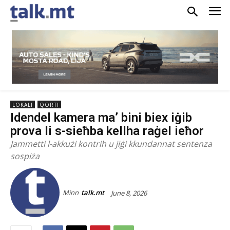
LOKALI
QORTI
Idendel kamera ma’ bini biex iġib
prova li s-sieħba kellha raġel ieħor
Jammetti l-akkużi kontrih u jiġi kkundannat sentenza
sospiża
Minn
talk.mt
June 8, 2026