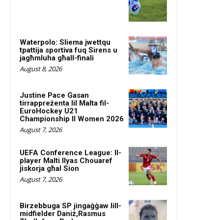
Waterpolo: Sliema jwettqu
tpattija sportiva fuq Sirens u
jagħmluha għall-finali
August 8, 2026
Justine Pace Gasan
tirrappreżenta lil Malta fil-
EuroHockey U21
Championship II Women 2026
August 7, 2026
UEFA Conference League: Il-
player Malti Ilyas Chouaref
jiskorja għal Sion
August 7, 2026
Birzebbuga SP jingaġġaw lill-
midfielder Daniż,Rasmus