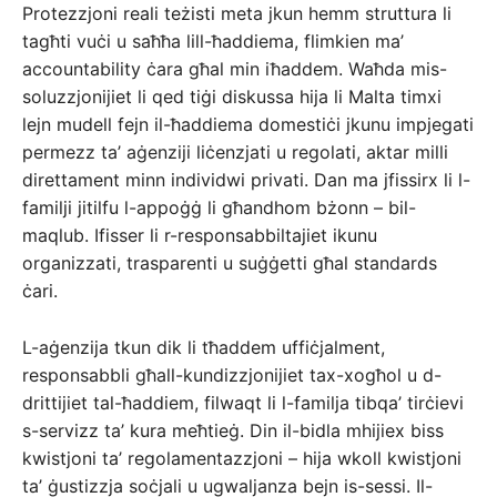
Protezzjoni reali teżisti meta jkun hemm struttura li
tagħti vuċi u saħħa lill-ħaddiema, flimkien ma’
accountability ċara għal min iħaddem. Waħda mis-
soluzzjonijiet li qed tiġi diskussa hija li Malta timxi
lejn mudell fejn il-ħaddiema domestiċi jkunu impjegati
permezz ta’ aġenziji liċenzjati u regolati, aktar milli
direttament minn individwi privati. Dan ma jfissirx li l-
familji jitilfu l-appoġġ li għandhom bżonn – bil-
maqlub. Ifisser li r-responsabbiltajiet ikunu
organizzati, trasparenti u suġġetti għal standards
ċari.
L-aġenzija tkun dik li tħaddem uffiċjalment,
responsabbli għall-kundizzjonijiet tax-xogħol u d-
drittijiet tal-ħaddiem, filwaqt li l-familja tibqa’ tirċievi
s-servizz ta’ kura meħtieġ. Din il-bidla mhijiex biss
kwistjoni ta’ regolamentazzjoni – hija wkoll kwistjoni
ta’ ġustizzja soċjali u ugwaljanza bejn is-sessi. Il-