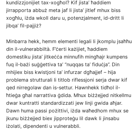
kundizzjonijiet tax-xogħol? Kif jista’ ħaddiem
jirrapporta abbuż meta jaf li jista’ jitlef mhux biss
xogħlu, iżda wkoll daru u, potenzjalment, id-dritt li
jibqa’ fil-pajjiż?
Minbarra hekk, hemm elementi legali li jkomplu jsaħħu
din il-vulnerabbiltà. F’ċerti każijiet, ħaddiem
domestiku jista’ jitkeċċa minnufih mingħajr kumpens
fuq il-bażi suġġettiva ta’ “nuqqas ta’ fiduċja”. Din
mhijiex biss kwistjoni ta’ infurzar dgħajjef – hija
problema strutturali li titlob riflessjoni serja dwar kif
qed nirregolaw dan is-settur. Hawnhekk tidħol il-
ħtieġa għal narrattiva ġdida. Mhux biżżejjed nitkellmu
dwar kuntratti standardizzati jew linji gwida aħjar.
Dawn huma passi pożittivi, iżda waħedhom mhux se
jkunu biżżejjed biex jipproteġu lil dawk li jinsabu
iżolati, dipendenti u vulnerabbli.