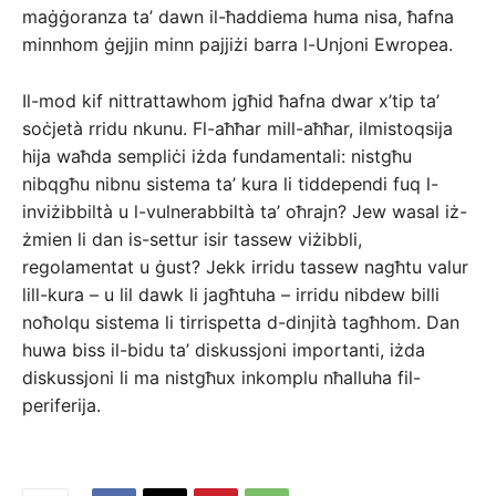
maġġoranza ta’ dawn il-ħaddiema huma nisa, ħafna
minnhom ġejjin minn pajjiżi barra l-Unjoni Ewropea.
Il-mod kif nittrattawhom jgħid ħafna dwar x’tip ta’
soċjetà rridu nkunu. Fl-aħħar mill-aħħar, ilmistoqsija
hija waħda sempliċi iżda fundamentali: nistgħu
nibqgħu nibnu sistema ta’ kura li tiddependi fuq l-
inviżibbiltà u l-vulnerabbiltà ta’ oħrajn? Jew wasal iż-
żmien li dan is-settur isir tassew viżibbli,
regolamentat u ġust? Jekk irridu tassew nagħtu valur
lill-kura – u lil dawk li jagħtuha – irridu nibdew billi
noħolqu sistema li tirrispetta d-dinjità tagħhom. Dan
huwa biss il-bidu ta’ diskussjoni importanti, iżda
diskussjoni li ma nistgħux inkomplu nħalluha fil-
periferija.