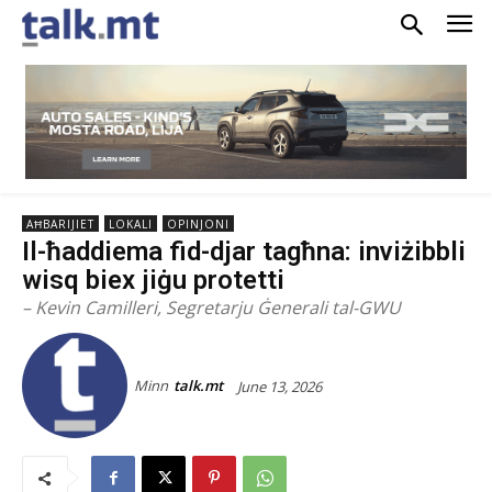
AĦBARIJIET
LOKALI
OPINJONI
Il-ħaddiema fid-djar tagħna: inviżibbli
wisq biex jiġu protetti
– Kevin Camilleri, Segretarju Ġenerali tal-GWU
Minn
talk.mt
June 13, 2026