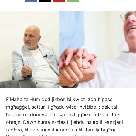
F’Malta tal-lum qed jikber, bilkwiet iżda b’pass
mgħaġġel, settur li għadu wisq inviżibbli: dak tal-
ħaddiema domestiċi u carers li jgħixu fid-djar tal-
oħrajn. Dawn huma n-nies li jieħdu ħsieb lill-anzjani
tagħna, lillpersuni vulnerabbli u lill-familji tagħna –