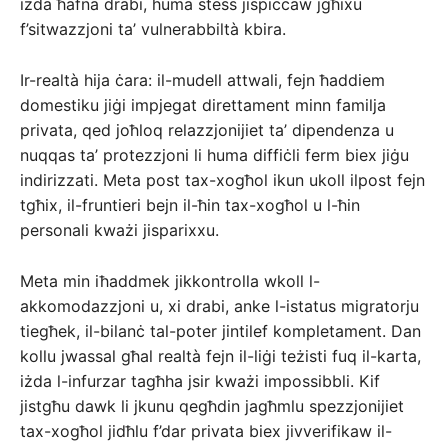
iżda ħafna drabi, huma stess jispiċċaw jgħixu
f’sitwazzjoni ta’ vulnerabbiltà kbira.
Ir-realtà hija ċara: il-mudell attwali, fejn ħaddiem
domestiku jiġi impjegat direttament minn familja
privata, qed joħloq relazzjonijiet ta’ dipendenza u
nuqqas ta’ protezzjoni li huma diffiċli ferm biex jiġu
indirizzati. Meta post tax-xogħol ikun ukoll ilpost fejn
tgħix, il-fruntieri bejn il-ħin tax-xogħol u l-ħin
personali kważi jisparixxu.
Meta min iħaddmek jikkontrolla wkoll l-
akkomodazzjoni u, xi drabi, anke l-istatus migratorju
tiegħek, il-bilanċ tal-poter jintilef kompletament. Dan
kollu jwassal għal realtà fejn il-liġi teżisti fuq il-karta,
iżda l-infurzar tagħha jsir kważi impossibbli. Kif
jistgħu dawk li jkunu qegħdin jagħmlu spezzjonijiet
tax-xogħol jidħlu f’dar privata biex jivverifikaw il-