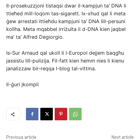
Il-prosekuzzjoni tistaqsi dwar il-kampjun ta’ DNA li
ttieħed mill-loqom tas-sigarett. Ix-xhud qal li meta
ġew arrestati ittieħdu kampjuni ta’ DNA lill-persuni
kollha. Meta mqabbel irriżulta li d-DNA kien jaqbel
ma’ ta’ Alfred Degiorgio.
Is-Sur Arnaud qal ukoll li l-Europol dejjem baqgħu
jassistu lill-pulizija. Fil-fatt kien hemm nies li kienu
janalizzaw bir-reqqa l-blog tal-vittma.
Il-ġuri jkompli
Previous article
Next article