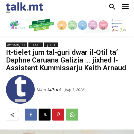
AĦBARIJIET
LOKALI
QORTI
It-tielet jum tal-ġuri dwar il-Qtil ta’
Daphne Caruana Galizia … jixhed l-
Assistent Kummissarju Keith Arnaud
Minn
talk.mt
July 3, 2026