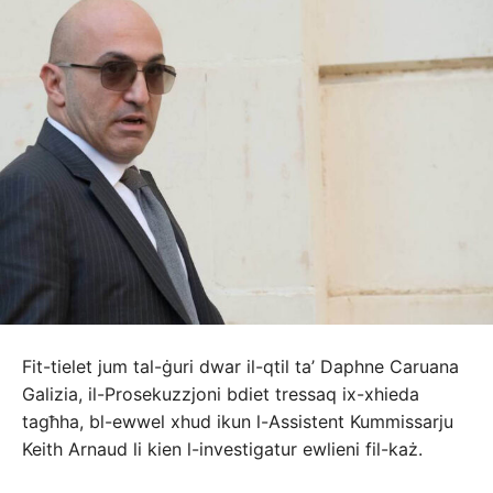
Fit-tielet jum tal-ġuri dwar il-qtil ta’ Daphne Caruana
Galizia, il-Prosekuzzjoni bdiet tressaq ix-xhieda
tagħha, bl-ewwel xhud ikun l-Assistent Kummissarju
Keith Arnaud li kien l-investigatur ewlieni fil-każ.