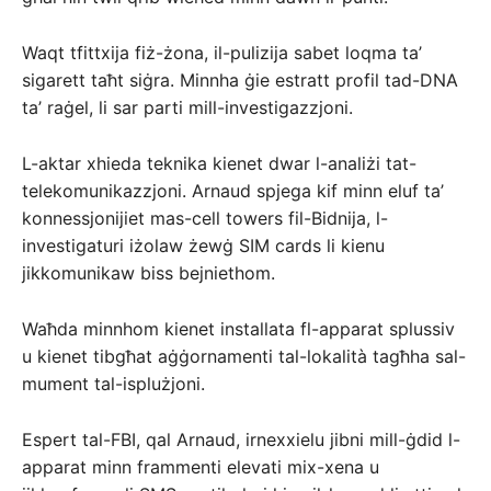
Waqt tfittxija fiż-żona, il-pulizija sabet loqma ta’
sigarett taħt siġra. Minnha ġie estratt profil tad-DNA
ta’ raġel, li sar parti mill-investigazzjoni.
L-aktar xhieda teknika kienet dwar l-analiżi tat-
telekomunikazzjoni. Arnaud spjega kif minn eluf ta’
konnessjonijiet mas-cell towers fil-Bidnija, l-
investigaturi iżolaw żewġ SIM cards li kienu
jikkomunikaw biss bejniethom.
Waħda minnhom kienet installata fl-apparat splussiv
u kienet tibgħat aġġornamenti tal-lokalità tagħha sal-
mument tal-isplużjoni.
Espert tal-FBI, qal Arnaud, irnexxielu jibni mill-ġdid l-
apparat minn frammenti elevati mix-xena u