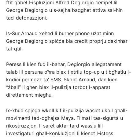
ftit qabel l-isplużjoni Alfred Degiorgio ċempel lil
George Degiorgio u s-sejħa baqgħet attiva sal-ħin
tad-detonazzjoni.
Is-Sur Arnaud xehed li burner phone użat minn
George Degiorgio spiċċa bla credit proprju dakinhar
tal-qtil.
Peress li kien fuq il-baħar, Degiorgio allegatament
talab lil persuna oħra biex tixtrilu top-up u tibgħatlu l-
kodiċi permezz ta’ SMS. Skont Arnaud, dan kien
“żball” li għen biex il-pulizija torbot l-apparat
direttament miegħu.
Ix-xhud spjega wkoll kif il-pulizija waslet ukoll għall-
movimenti tad-dgħajsa Maya. Filmati tas-sigurtà u
rikostruzzjoni li saret aktar tard wasslu lill-
investigaturi għall-konklużjoni li kienet l-istess