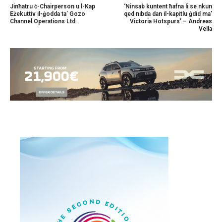
Jinħatru ċ-Chairperson u l-Kap
‘Ninsab kuntent ħafna li se nkun
Eżekuttiv il-ġodda ta’ Gozo
qed nibda dan il-kapitlu ġdid ma’
Channel Operations Ltd.
Victoria Hotspurs’ – Andreas
Vella