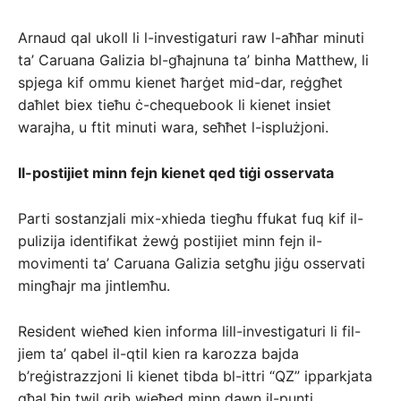
Arnaud qal ukoll li l-investigaturi raw l-aħħar minuti
ta’ Caruana Galizia bl-għajnuna ta’ binha Matthew, li
spjega kif ommu kienet ħarġet mid-dar, reġgħet
daħlet biex tieħu ċ-chequebook li kienet insiet
warajha, u ftit minuti wara, seħħet l-isplużjoni.
Il-postijiet minn fejn kienet qed tiġi osservata
Parti sostanzjali mix-xhieda tiegħu ffukat fuq kif il-
pulizija identifikat żewġ postijiet minn fejn il-
movimenti ta’ Caruana Galizia setgħu jiġu osservati
mingħajr ma jintlemħu.
Resident wieħed kien informa lill-investigaturi li fil-
jiem ta’ qabel il-qtil kien ra karozza bajda
b’reġistrazzjoni li kienet tibda bl-ittri “QZ” ipparkjata
għal ħin twil qrib wieħed minn dawn il-punti.