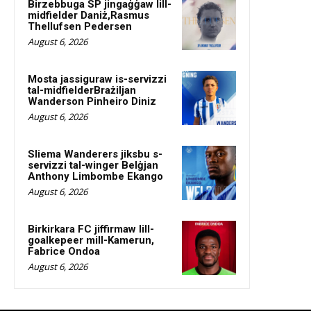
Birzebbuga SP jingaġġaw lill-
midfielder Daniż,Rasmus
Thellufsen Pedersen
August 6, 2026
Mosta jassiguraw is-servizzi
tal-midfielderBrażiljan
Wanderson Pinheiro Diniz
August 6, 2026
Sliema Wanderers jiksbu s-
servizzi tal-winger Belġjan
Anthony Limbombe Ekango
August 6, 2026
Birkirkara FC jiffirmaw lill-
goalkepeer mill-Kamerun,
Fabrice Ondoa
August 6, 2026