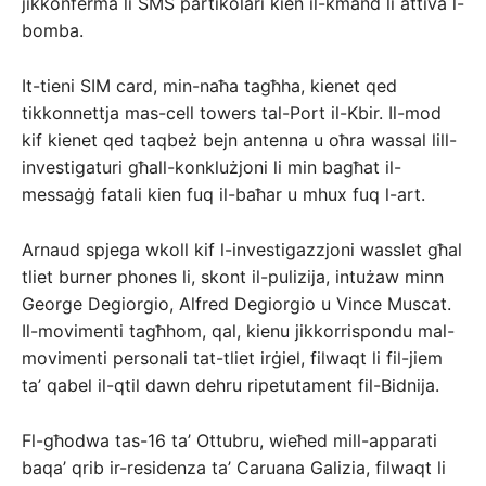
jikkonferma li SMS partikolari kien il-kmand li attiva l-
bomba.
It-tieni SIM card, min-naħa tagħha, kienet qed
tikkonnettja mas-cell towers tal-Port il-Kbir. Il-mod
kif kienet qed taqbeż bejn antenna u oħra wassal lill-
investigaturi għall-konklużjoni li min bagħat il-
messaġġ fatali kien fuq il-baħar u mhux fuq l-art.
Arnaud spjega wkoll kif l-investigazzjoni wasslet għal
tliet burner phones li, skont il-pulizija, intużaw minn
George Degiorgio, Alfred Degiorgio u Vince Muscat.
Il-movimenti tagħhom, qal, kienu jikkorrispondu mal-
movimenti personali tat-tliet irġiel, filwaqt li fil-jiem
ta’ qabel il-qtil dawn dehru ripetutament fil-Bidnija.
Fl-għodwa tas-16 ta’ Ottubru, wieħed mill-apparati
baqa’ qrib ir-residenza ta’ Caruana Galizia, filwaqt li