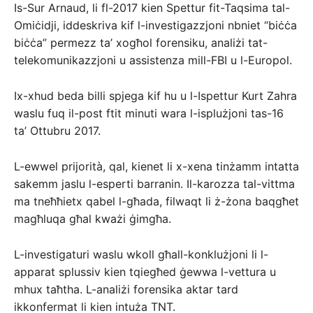
Is-Sur Arnaud, li fl-2017 kien Spettur fit-Taqsima tal-
Omiċidji, iddeskriva kif l-investigazzjoni nbniet “biċċa
biċċa” permezz ta’ xogħol forensiku, analiżi tat-
telekomunikazzjoni u assistenza mill-FBI u l-Europol.
Ix-xhud beda billi spjega kif hu u l-Ispettur Kurt Zahra
waslu fuq il-post ftit minuti wara l-isplużjoni tas-16
ta’ Ottubru 2017.
L-ewwel prijorità, qal, kienet li x-xena tinżamm intatta
sakemm jaslu l-esperti barranin. Il-karozza tal-vittma
ma tneħħietx qabel l-għada, filwaqt li ż-żona baqgħet
magħluqa għal kważi ġimgħa.
L-investigaturi waslu wkoll għall-konklużjoni li l-
apparat splussiv kien tqiegħed ġewwa l-vettura u
mhux taħtha. L-analiżi forensika aktar tard
ikkonfermat li kien intuża TNT.