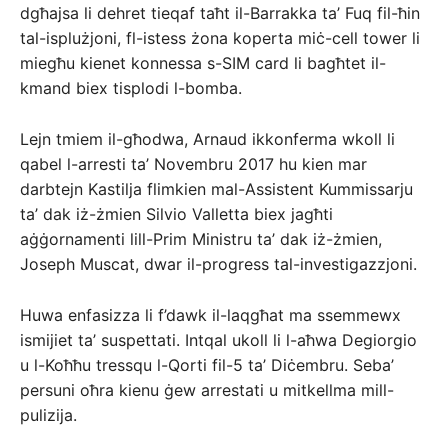
dgħajsa li dehret tieqaf taħt il-Barrakka ta’ Fuq fil-ħin
tal-isplużjoni, fl-istess żona koperta miċ-cell tower li
miegħu kienet konnessa s-SIM card li bagħtet il-
kmand biex tisplodi l-bomba.
Lejn tmiem il-għodwa, Arnaud ikkonferma wkoll li
qabel l-arresti ta’ Novembru 2017 hu kien mar
darbtejn Kastilja flimkien mal-Assistent Kummissarju
ta’ dak iż-żmien Silvio Valletta biex jagħti
aġġornamenti lill-Prim Ministru ta’ dak iż-żmien,
Joseph Muscat, dwar il-progress tal-investigazzjoni.
Huwa enfasizza li f’dawk il-laqgħat ma ssemmewx
ismijiet ta’ suspettati. Intqal ukoll li l-aħwa Degiorgio
u l-Koħħu tressqu l-Qorti fil-5 ta’ Diċembru. Seba’
persuni oħra kienu ġew arrestati u mitkellma mill-
pulizija.