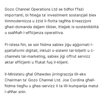
Gozo Channel Operations Ltd se tidħol f’fażi
importanti, bi ħtieġa ta’ investiment sostanzjali biex
timmodernizza u żżid il-flotta tagħha b’reazzjoni
għad-domanda dejjem tikber, ittejjeb is-sostenibbiltà
u ssaħħaħ l-effiċjenza operattiva.
Fl-istess ħin, se ssir ħidma sabiex jiġu aġġornati l-
pjattaformi diġitali, inklużi s-sistemi tal-biljetti u ċ-
channels tal-marketing, sabiex jiġi offrut servizz
aktar effiċjenti u ffukat fuq il-klijent.
Il-Ministeru għal Għawdex jirringrazzja lill-eks
Chairman ta’ Gozo Channel Ltd. Joe Cordina għall-
ħidma tiegħu u għas-servizz li ta lill-kumpanija matul
l-aħħar snin.