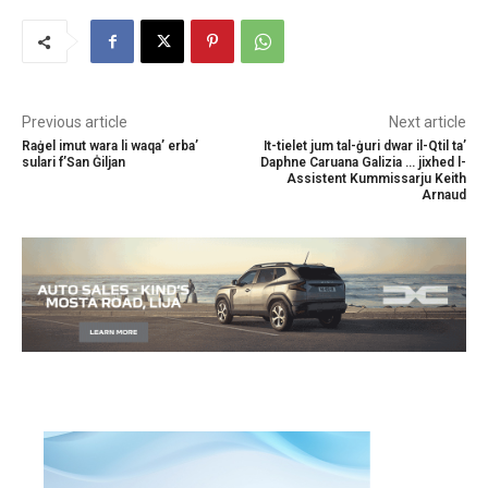
Previous article
Next article
Raġel imut wara li waqa’ erba’
It-tielet jum tal-ġuri dwar il-Qtil ta’
sulari f’San Ġiljan
Daphne Caruana Galizia … jixhed l-
Assistent Kummissarju Keith
Arnaud