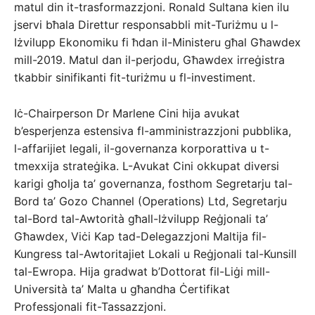
matul din it-trasformazzjoni. Ronald Sultana kien ilu
jservi bħala Direttur responsabbli mit-Turiżmu u l-
Iżvilupp Ekonomiku fi ħdan il-Ministeru għal Għawdex
mill-2019. Matul dan il-perjodu, Għawdex irreġistra
tkabbir sinifikanti fit-turiżmu u fl-investiment.
Iċ-Chairperson Dr Marlene Cini hija avukat
b’esperjenza estensiva fl-amministrazzjoni pubblika,
l-affarijiet legali, il-governanza korporattiva u t-
tmexxija strateġika. L-Avukat Cini okkupat diversi
karigi għolja ta’ governanza, fosthom Segretarju tal-
Bord ta’ Gozo Channel (Operations) Ltd, Segretarju
tal-Bord tal-Awtorità għall-Iżvilupp Reġjonali ta’
Għawdex, Viċi Kap tad-Delegazzjoni Maltija fil-
Kungress tal-Awtoritajiet Lokali u Reġjonali tal-Kunsill
tal-Ewropa. Hija gradwat b’Dottorat fil-Liġi mill-
Università ta’ Malta u għandha Ċertifikat
Professjonali fit-Tassazzjoni.