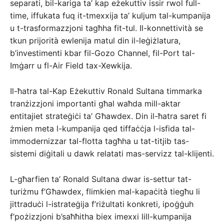
separati, bil-kariga ta’ kap eżekuttiv issir rwol full-
time, iffukata fuq it-tmexxija ta’ kuljum tal-kumpanija
u t-trasformazzjoni tagħha fit-tul. Il-konnettività se
tkun prijorità ewlenija matul din il-leġiżlatura,
b’investimenti kbar fil-Gozo Channel, fil-Port tal-
Imġarr u fl-Air Field tax-Xewkija.
Il-ħatra tal-Kap Eżekuttiv Ronald Sultana timmarka
tranżizzjoni importanti għal waħda mill-aktar
entitajiet strateġiċi ta’ Għawdex. Din il-ħatra saret fi
żmien meta l-kumpanija qed tiffaċċja l-isfida tal-
immodernizzar tal-flotta tagħha u tat-titjib tas-
sistemi diġitali u dawk relatati mas-servizz tal-klijenti.
L-għarfien ta’ Ronald Sultana dwar is-settur tat-
turiżmu f’Għawdex, flimkien mal-kapaċità tiegħu li
jittraduċi l-istrateġija f’riżultati konkreti, ipoġġuh
f’pożizzjoni b’saħħitha biex imexxi lill-kumpanija