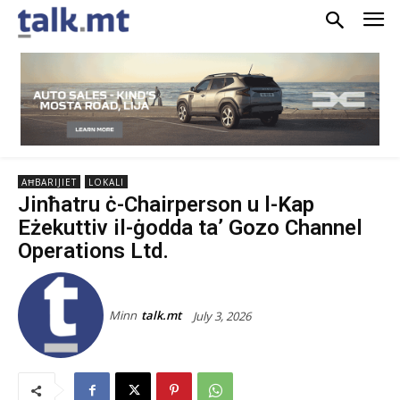
AĦBARIJIET
LOKALI
Jinħatru ċ-Chairperson u l-Kap
Eżekuttiv il-ġodda ta’ Gozo Channel
Operations Ltd.
Minn
talk.mt
July 3, 2026