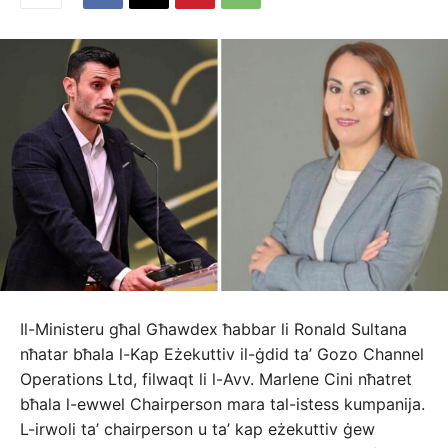
Il-Ministeru għal Għawdex ħabbar li Ronald Sultana
nħatar bħala l-Kap Eżekuttiv il-ġdid ta’ Gozo Channel
Operations Ltd, filwaqt li l-Avv. Marlene Cini nħatret
bħala l-ewwel Chairperson mara tal-istess kumpanija.
L-irwoli ta’ chairperson u ta’ kap eżekuttiv ġew