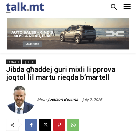
LOKALI
QORTI
Jibda għaddej ġuri mixli li pprova
joqtol lil martu rieqda b’martell
Minn
Joellson Bezzina
July 7, 2026