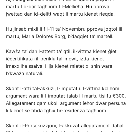
martu fid-dar tagħhom fil-Mellieħa. Hu pprova
jwettaq dan id-delitt waqt li martu kienet rieqda.
Hu jinsab mixli li fil-11 ta’ Novembru pprova joqtol lil
martu, Maria Dolores Borg, b’daqqiet ta’ martell.
Kawża ta’ dan l-attent ta’ qtil, il-vittma kienet ġiet
iċċertifikata fil-periklu tal-mewt, iżda kienet
irnexxilha ssalva. Hija kienet mietet xi snin wara
b’kważa naturali.
Skont l-atti tal-akkużi, l-imputat u l-vittma kellhom
argument wara li l-imputat talab lil martu tisilfu €300.
Allegatament qam ukoll argument ieħor dwar persuna
li kienet se tibda tgħix fir-residenza tagħhom.
Skont il-Prosekuzzjoni, l-akkużat allegatament daħal