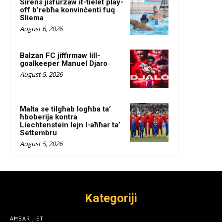
Sirens jisfurzaw it-tielet play-
off b’rebħa konvinċenti fuq
Sliema
August 6, 2026
Balzan FC jiffirmaw lill-
goalkeeper Manuel Djaro
August 5, 2026
Malta se tilgħab logħba ta’
ħboberija kontra
Liechtenstein lejn l-aħħar ta’
Settembru
August 5, 2026
Kategoriji
AĦBARIJIET