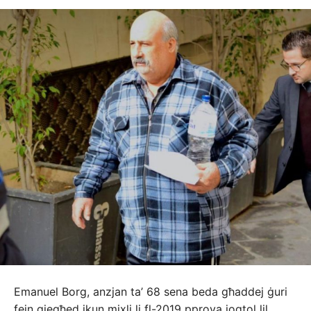
Emanuel Borg, anzjan ta’ 68 sena beda għaddej ġuri
fejn qiegħed ikun mixli li fl-2019 pprova joqtol lil