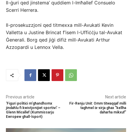
Il-ġuri qed jinstema’ quddiem l-Imħallef Consuelo
Scerri Herrera.
Il-prosekuzzjoni qed titmexxa mill-Avukati Kevin
Valletta u Justine Brincat f’isem l-Uffiċċju tal-Avukat
Ġenerali. Borg qed jiġi difiż mill-Avukati Arthur
Azzopardi u Lennox Vella.
Previous article
Next article
‘Figuri politiċi m’għandhomx
Fir-Renju Unit: Omm titwaqqaf milli
jindaħlu fi kwistjonijiet sportivi’ –
tagħmel ix-xirja għax “kellha
Glenn Micallef (Kummissarju
daharha mikxuf”
Ewropew għall-Isport)