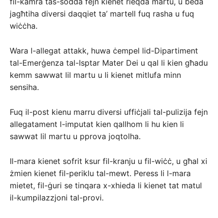
fil-kamra tas-sodda fejn kienet rieqda martu, u beda
jagħtiha diversi daqqiet ta’ martell fuq rasha u fuq
wiċċha.
Wara l-allegat attakk, huwa ċempel lid-Dipartiment
tal-Emerġenza tal-Isptar Mater Dei u qal li kien għadu
kemm sawwat lil martu u li kienet mitlufa minn
sensiha.
Fuq il-post kienu marru diversi uffiċjali tal-pulizija fejn
allegatament l-imputat kien qallhom li hu kien li
sawwat lil martu u pprova joqtolha.
Il-mara kienet sofrit ksur fil-kranju u fil-wiċċ, u għal xi
żmien kienet fil-periklu tal-mewt. Peress li l-mara
mietet, fil-ġuri se tinqara x-xhieda li kienet tat matul
il-kumpilazzjoni tal-provi.