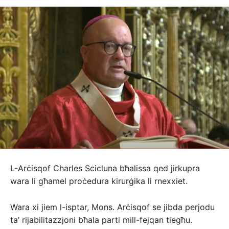
L-Arċisqof Charles Scicluna bħalissa qed jirkupra
wara li għamel proċedura kirurġika li rnexxiet.
Wara xi jiem l-isptar, Mons. Arċisqof se jibda perjodu
ta’ rijabilitazzjoni bħala parti mill-fejqan tiegħu.