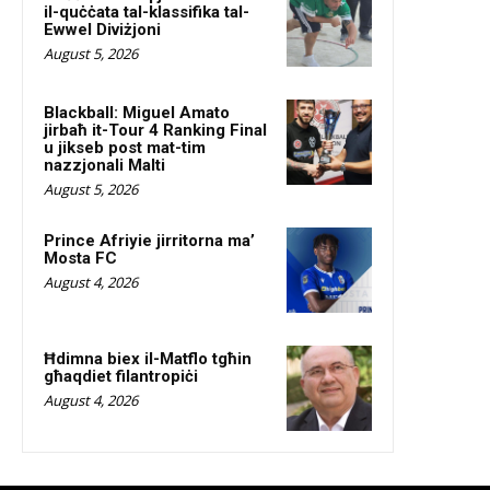
il-quċċata tal-klassifika tal-
Ewwel Diviżjoni
August 5, 2026
Blackball: Miguel Amato
jirbaħ it-Tour 4 Ranking Final
u jikseb post mat-tim
nazzjonali Malti
August 5, 2026
Prince Afriyie jirritorna ma’
Mosta FC
August 4, 2026
Ħdimna biex il-Matflo tgħin
għaqdiet filantropiċi
August 4, 2026