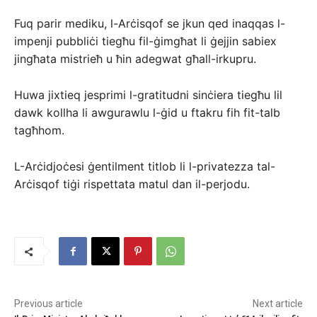
Fuq parir mediku, l-Arċisqof se jkun qed inaqqas l-
impenji pubbliċi tiegħu fil-ġimgħat li ġejjin sabiex
jingħata mistrieħ u ħin adegwat għall-irkupru.
Huwa jixtieq jesprimi l-gratitudni sinċiera tiegħu lil
dawk kollha li awgurawlu l-ġid u ftakru fih fit-talb
tagħhom.
L-Arċidjoċesi ġentilment titlob li l-privatezza tal-
Arċisqof tiġi rispettata matul dan il-perjodu.
Previous article
Next article