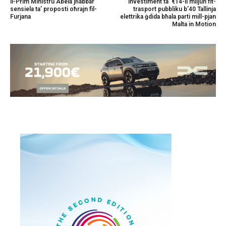
Il-Prim Ministru Abela jħabbar
Investiment ta’ €14-il miljun fit-
sensiela ta’ proposti oħrajn fil-
trasport pubbliku b’40 Tallinja
Furjana
elettrika ġdida bħala parti mill-pjan
Malta in Motion