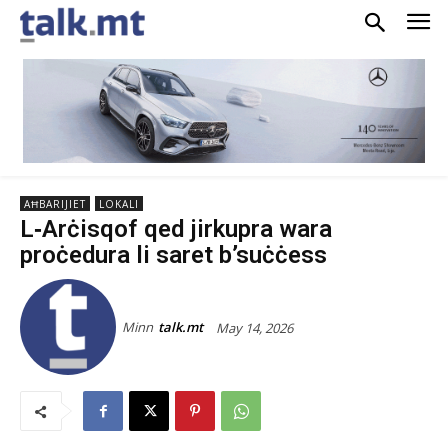
AĦBARIJIET
LOKALI
L‑Arċisqof qed jirkupra wara
proċedura li saret b’suċċess
Minn
talk.mt
May 14, 2026