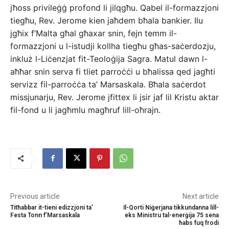
jħoss privileġġ profond li jilqgħu. Qabel il-formazzjoni
tiegħu, Rev. Jerome kien jaħdem bħala bankier. Ilu
jgħix f’Malta għal għaxar snin, fejn temm il-
formazzjoni u l-istudji kollha tiegħu għas-saċerdozju,
inkluż l-Liċenzjat fit-Teoloġija Sagra. Matul dawn l-
aħħar snin serva fi tliet parroċċi u bħalissa qed jagħti
servizz fil-parroċċa ta’ Marsaskala. Bħala saċerdot
missjunarju, Rev. Jerome jfittex li jsir jaf lil Kristu aktar
fil-fond u li jagħmlu magħruf lill-oħrajn.
Previous article
Next article
Titħabbar it-tieni edizzjoni ta’
Il-Qorti Niġerjana tikkundanna lill-
Festa Tonn f’Marsaskala
eks Ministru tal-enerġija 75 sena
ħabs fuq frodi