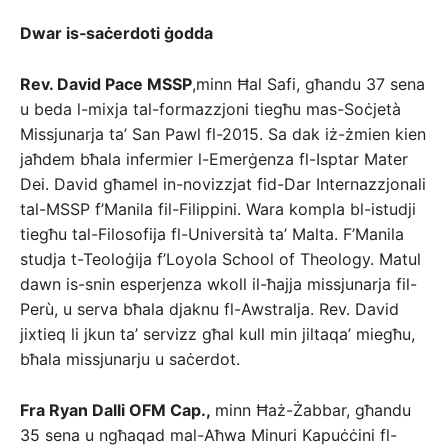
Dwar is‑saċerdoti ġodda
Rev. David Pace MSSP
,minn Ħal Safi, għandu 37 sena
u beda l-mixja tal-formazzjoni tiegħu mas-Soċjetà
Missjunarja ta’ San Pawl fl-2015. Sa dak iż-żmien kien
jaħdem bħala infermier l-Emerġenza fl-Isptar Mater
Dei. David għamel in-novizzjat fid-Dar Internazzjonali
tal-MSSP f’Manila fil-Filippini. Wara kompla bl-istudji
tiegħu tal-Filosofija fl-Università ta’ Malta. F’Manila
studja t-Teoloġija f’Loyola School of Theology. Matul
dawn is-snin esperjenza wkoll il-ħajja missjunarja fil-
Perù, u serva bħala djaknu fl-Awstralja. Rev. David
jixtieq li jkun ta’ servizz għal kull min jiltaqa’ miegħu,
bħala missjunarju u saċerdot.
Fra Ryan Dalli OFM Cap.,
minn Ħaż-Żabbar, għandu
35 sena u ngħaqad mal-Aħwa Minuri Kapuċċini fl-