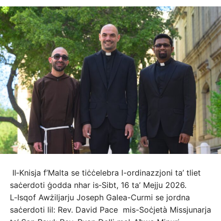
Il‑Knisja f’Malta se tiċċelebra l-ordinazzjoni ta’ tliet
saċerdoti ġodda nhar is‑Sibt, 16 ta’ Mejju 2026.
L‑Isqof Awżiljarju Joseph Galea-Curmi se jordna
saċerdoti lil: Rev. David Pace mis-Soċjetà Missjunarja