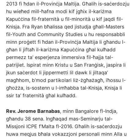
2013 fi ħdan il-Provinċja Maltija. Għalih is-saċerdozju
hu wieħed mill-ħafna modi kif jgħix il-kariżma
Kapuċċina fil-fraternità u fil-minorità u kif jaqdi fil-
Knisja. Fra Ryan bħalissa qed jistudja għall-Masters
fil-Youth and Community Studies u hu responsabbli
minn proġett fi ħdan il-Provinċja Maltija li għandu l-
għan li jiftaħ il-kariżma Kapuċċina għal kulħadd
permezz ta’ esperjenza immersiva fil-ħajja tal-
patrijiet. Ispirat minn Kristu u San Franġisk, jaspira li
jkun saċerdot li jippermetti lil dawk li jiltaqa’
magħhom, b’mod partikolari liż-żgħażagħ, iħossu l-
għożża, is-sostenn u l-imħabba tal-Knisja, Knisja li
ssir ta’ fraternità għal kulħadd.
Rev. Jerome Barnabas
, minn Bangalore fl-Indja,
għandu 38 sena. Ingħaqad mas-Seminarju tal-
Missjoni ICPE f’Malta fl-2016. Għalih is-saċerdozju
huwa meqjus bħala vokazzjoni personali minn Alla u