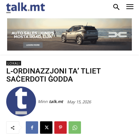
LOKALI
L‑ORDINAZZJONI TA’ TLIET
SAĊERDOTI ĠODDA
Minn
talk.mt
May 15, 2026