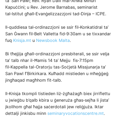
ta’ San Pawl; Rev. Ryan Dalli mal-Aħwa Minuri
Kapuċċini; u Rev. Jerome Barnabas, seminarist
tal‑Istitut għall‑Evanġelizzazzjoni tad‑Dinja – ICPE.
Il‑quddiesa tal‑ordinazzjoni se ssir fil‑Konkatidral ta’
San Ġwann fil‑Belt Valletta fid‑9:30am u se tixxandar
fuq
Knisja.mt
u
Newsbook Malta
.
Bi tħejjija għall‑ordinazzjoni presbiterali, se ssir velja
ta’ talb nhar il-Ħamis 14 ta’ Mejju fis‑7:15pm
fil‑Kappella tal-Oratorju tas-Soċjetà Missjunarja ta’
San Pawl f’Birkirkara. Kulħadd mistieden u mħeġġeġ
jingħaqad magħhom fit-talb.
Il‑Knisja tkompli tistieden liż‑żgħażagħ biex jirriflettu
u jwieġbu b’qalb kbira u ġeneruża għas‑sejħa li jista’
jkollhom għal ħajja saċerdotali jew reliġjuża. Iktar
dettalji jinkisbu minn
seminaryvocationscentre.mt
.