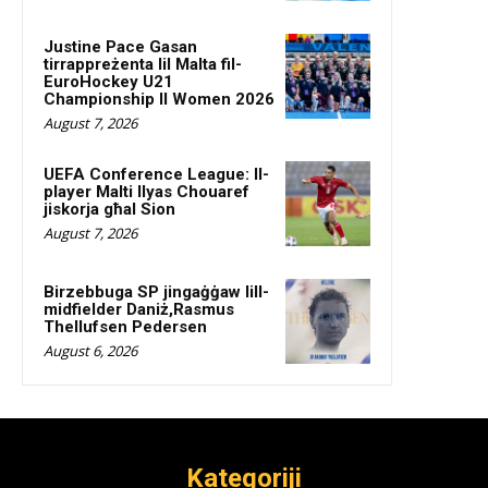
Justine Pace Gasan
tirrappreżenta lil Malta fil-
EuroHockey U21
Championship II Women 2026
August 7, 2026
UEFA Conference League: Il-
player Malti Ilyas Chouaref
jiskorja għal Sion
August 7, 2026
Birzebbuga SP jingaġġaw lill-
midfielder Daniż,Rasmus
Thellufsen Pedersen
August 6, 2026
Kategoriji