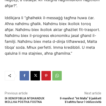
aħjar?”.
Iddikjara li “għalhekk il-messaġġ tagħna huwa ċar.
Aħna naħdmu għalik. Naħdmu biex ikollok toroq
aħjar. Naħdmu biex ikollok aktar għażliet fit-trasport.
Naħdmu biex il-progress ekonomiku jasal għand il-
familji. Naħdmu biex meta d-dinja titħawwad, Malta
tibqa’ soda. Mhux perfetti. Imma kredibbli. U meta
qalulna li ma stajniex, aħna għamilna.”
Previous article
Next article
IX-XENOFOBIJA M’GĦANDUX
Il-manifest “Int Malta” b’pakkett
IKOLLHA POSTHA FOSTNA
b’saħħtu favur l-inklussività