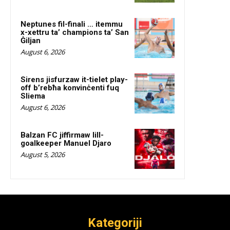
Neptunes fil-finali … itemmu
x-xettru ta’ champions ta’ San
Ġiljan
August 6, 2026
Sirens jisfurzaw it-tielet play-
off b’rebħa konvinċenti fuq
Sliema
August 6, 2026
Balzan FC jiffirmaw lill-
goalkeeper Manuel Djaro
August 5, 2026
Kategoriji