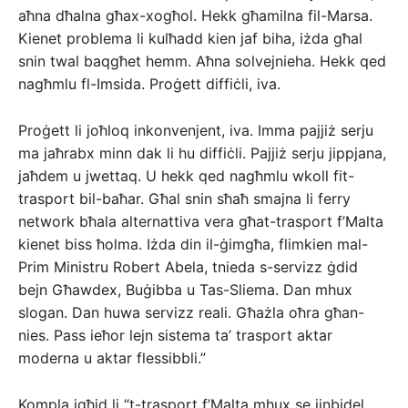
aħna dħalna għax-xogħol. Hekk għamilna fil-Marsa.
Kienet problema li kulħadd kien jaf biha, iżda għal
snin twal baqgħet hemm. Aħna solvejnieha. Hekk qed
nagħmlu fl-Imsida. Proġett diffiċli, iva.
Proġett li joħloq inkonvenjent, iva. Imma pajjiż serju
ma jaħrabx minn dak li hu diffiċli. Pajjiż serju jippjana,
jaħdem u jwettaq. U hekk qed nagħmlu wkoll fit-
trasport bil-baħar. Għal snin sħaħ smajna li ferry
network bħala alternattiva vera għat-trasport f’Malta
kienet biss ħolma. Iżda din il-ġimgħa, flimkien mal-
Prim Ministru Robert Abela, tnieda s-servizz ġdid
bejn Għawdex, Buġibba u Tas-Sliema. Dan mhux
slogan. Dan huwa servizz reali. Għażla oħra għan-
nies. Pass ieħor lejn sistema ta’ trasport aktar
moderna u aktar flessibbli.”
Kompla jgħid li “t-trasport f’Malta mhux se jinbidel