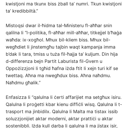
kwistjoni ma tkunx biss żball ta’ numri. Tkun kwistjoni
ta’ kredibbiltà.”
Mistoqsi dwar il-ħidma tal-Ministeru fl-aħħar snin
qalilna li “l-politika, fl-aħħar mill-aħħar, titkejjel b’ħaġa
waħda: ix-xogħol. Mhux bil-kliem biss. Mhux bil-
wegħdiet li jinstemgħu tajbin waqt kampanja imma
b’dak li tara, tmiss u tuża fil-ħajja ta’ kuljum. Din hija
d-differenza bejn Partit Laburista fil-Gvern u
Oppożizzjoni li tgħid ħafna iżda ftit li xejn turi kif se
twettaq. Aħna ma nwegħdux biss. Aħna naħdmu.
Naħdmu għalik.”
Enfasizza li “qalulna li ċerti affarijiet ma setgħux isiru.
Qalulna li proġetti kbar kienu diffiċli wisq. Qalulna li t-
trasport ma jinbidilx. Qalulna li Malta ma tistax issib
soluzzjonijiet aktar moderni, aktar prattiċi u aktar
sostenibbli. Iżda kull darba li qalulna li ma jistax isir,