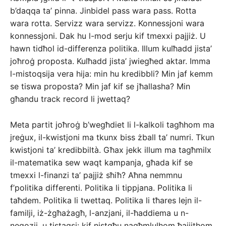
b’daqqa ta’ pinna. Jinbidel pass wara pass. Rotta
wara rotta. Servizz wara servizz. Konnessjoni wara
konnessjoni. Dak hu l-mod serju kif tmexxi pajjiż. U
hawn tidħol id-differenza politika. Illum kulħadd jista’
joħroġ proposta. Kulħadd jista’ jwiegħed aktar. Imma
l-mistoqsija vera hija: min hu kredibbli? Min jaf kemm
se tiswa proposta? Min jaf kif se jħallasha? Min
għandu track record li jwettaq?
Meta partit joħroġ b’wegħdiet li l-kalkoli tagħhom ma
jreġux, il-kwistjoni ma tkunx biss żball ta’ numri. Tkun
kwistjoni ta’ kredibbiltà. Għax jekk illum ma tagħmilx
il-matematika sew waqt kampanja, għada kif se
tmexxi l-finanzi ta’ pajjiż sħiħ? Aħna nemmnu
f’politika differenti. Politika li tippjana. Politika li
taħdem. Politika li twettaq. Politika li tħares lejn il-
familji, iż-żgħażagħ, l-anzjani, il-ħaddiema u n-
negozji, u tistaqsi: kif nistgħu nagħmlulhom ħajjithom