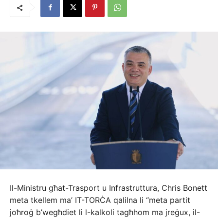
Il-Ministru għat-Trasport u Infrastruttura, Chris Bonett
meta tkellem ma’ IT-TORĊA qalilna li “meta partit
joħroġ b’wegħdiet li l-kalkoli tagħhom ma jreġux, il-