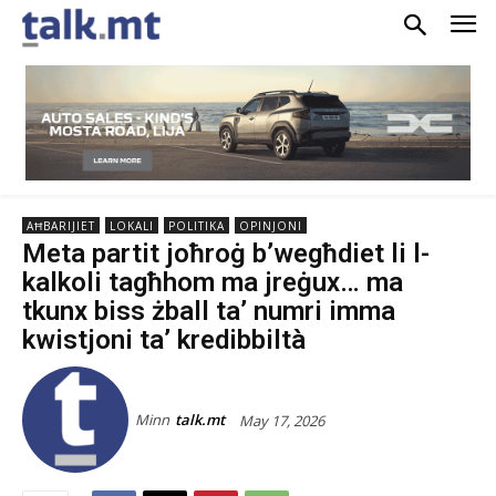
AĦBARIJIET
LOKALI
POLITIKA
OPINJONI
Meta partit joħroġ b’wegħdiet li l-
kalkoli tagħhom ma jreġux… ma
tkunx biss żball ta’ numri imma
kwistjoni ta’ kredibbiltà
Minn
talk.mt
May 17, 2026