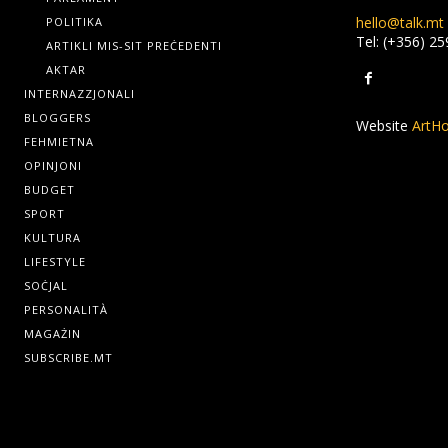
hello@talk.mt
POLITIKA
Tel: (+356) 2
ARTIKLI MIS-SIT PREĊEDENTI
AKTAR
INTERNAZZJONALI
BLOGGERS
Website
ArtHo
FEHMIETNA
OPINJONI
BUDGET
SPORT
KULTURA
LIFESTYLE
SOĊJAL
PERSONALITÀ
MAGAŻIN
SUBSCRIBE.MT