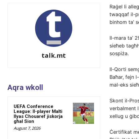
Raġel li alle
twaqqaf il-pr
binhom ta’ s
Il-mara ta’ 2
sieħeb tagħha
sospiża.
talk.mt
Il-Qorti sem
Baħar, fejn 
mal-eks sieħ
Aqra wkoll
Skont il-Pro
UEFA Conference
verbalment l
League: Il-player Malti
xellug u ġib
Ilyas Chouaref jiskorja
għal Sion
August 7, 2026
Ċertifikat me