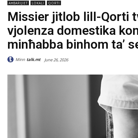
AĦBARIJIET
LOKALI
QORTI
Missier jitlob lill-Qorti
vjolenza domestika kon
minħabba binhom ta’ s
Minn
talk.mt
June 26, 2026