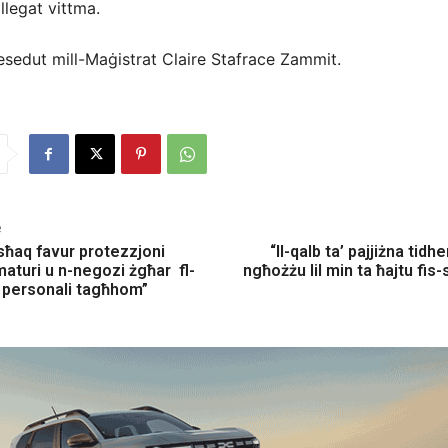
allegat vittma.
resedut mill-Maġistrat Claire Stafrace Zammit.
e
isħaq favur protezzjoni
“Il-qalb ta’ pajjiżna tidhe
aturi u n-negozi żgħar fl-
ngħożżu lil min ta ħajtu fis-
 personali tagħhom”