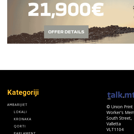
Kategoriji
AĦBARIJIET
© Union Print 
LOKALI
Worker's Memo
South Street,
KRONAKA
Valletta
QORTI
VLT1104
PARLAMENT