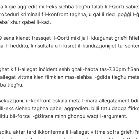
ga li ġie aggredit mill-eks sieħba tiegħu talab lill-Qorti sabie
oċeduri kriminali fil-konfront tagħha, u qal li ried ipoġġi l-ġ
eba’ xhur qabel il-każ.
9 sena kienet tressqet il-Qorti mixlija li kkaġunat ġrieħi ħfief 
, li hedditu, li nsultatu u li kisret il-kundizzjonijiet ta’ sent
għet kif l-allegat inċident seħħ għall-ħabta tas-7.30pm f’San
l-allegat vittma kien flimkien mas-sieħba l-ġdida tiegħu meta
ba tiegħu.
sekuzzjoni, il-konfront eskala meta l-mara allegatament bdie
ill-eks sieħeb tagħha qabel aggredietu billi tatu daqqa f’irk
ditlu bil-forza l-ġiżirana minn għonqu waqt l-argument.
diku aktar tard ikkonferma li l-allegat vittma sofra ġrieħi ħ