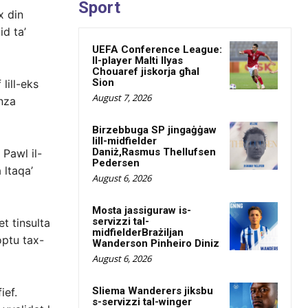
Sport
x din
id ta’
UEFA Conference League:
Il-player Malti Ilyas
Chouaref jiskorja għal
Sion
lill-eks
August 7, 2026
enza
Birzebbuga SP jingaġġaw
lill-midfielder
Daniż,Rasmus Thellufsen
 Pawl il-
Pedersen
 ltaqa’
August 6, 2026
Mosta jassiguraw is-
servizzi tal-
t tinsulta
midfielderBrażiljan
optu tax-
Wanderson Pinheiro Diniz
August 6, 2026
Sliema Wanderers jiksbu
fief.
s-servizzi tal-winger