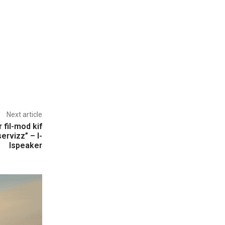
Next article
r fil-mod kif
servizz” – l-
Ispeaker