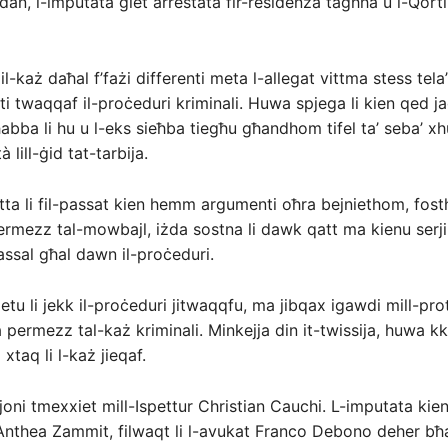
’ dan, l-imputata ġiet arrestata fir-residenza tagħha u l-Qorti
l-każ daħal f’fażi differenti meta l-allegat vittma stess tela’
rti twaqqaf il-proċeduri kriminali. Huwa spjega li kien qed j
ħabba li hu u l-eks sieħba tiegħu għandhom tifel ta’ seba’ xh
tà lill-ġid tat-tarbija.
a li fil-passat kien hemm argumenti oħra bejniethom, fos
rmezz tal-mowbajl, iżda sostna li dawk qatt ma kienu serji
wassal għal dawn il-proċeduri.
ietu li jekk il-proċeduri jitwaqqfu, ma jibqax igawdi mill-pro
a permezz tal-każ kriminali. Minkejja din it-twissija, huwa k
taq li l-każ jieqaf.
joni tmexxiet mill-Ispettur Christian Cauchi. L-imputata kien
Anthea Zammit, filwaqt li l-avukat Franco Debono deher bħ