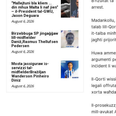
B’riżultat ta
“Ħallejtuni bla kliem …
arrest.
din mhux Malta li naf jien”
– il-President tal-GWU,
Jason Deguara
Madankollu, i
August 6, 2026
talab lill-Qo
it-talba min
Birzebbuga SP jingaġġaw
lill-midfielder
jagħti prijori
Daniż,Rasmus Thellufsen
Pedersen
August 6, 2026
Huwa ammett
argumenti pe
Mosta jassiguraw is-
inċident li 
servizzi tal-
midfielderBrażiljan
Wanderson Pinheiro
Il-Qorti wiss
Diniz
legali offrut
August 6, 2026
xorta waħda x
Il-prosekuzz
mill-avukat 