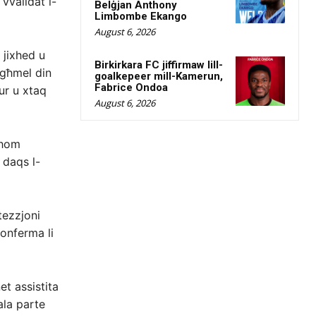
 vvalidat l-
Belġjan Anthony
Limbombe Ekango
August 6, 2026
 jixhed u
Birkirkara FC jiffirmaw lill-
agħmel din
goalkepeer mill-Kamerun,
Fabrice Ondoa
ur u xtaq
August 6, 2026
thom
 daqs l-
tezzjoni
konferma li
et assistita
ala parte