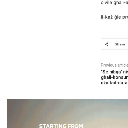
civile għall-
Il-każ ġie p
Share
Previous articl
“Se nibqa’ n
għall-konsum
użu tad-data