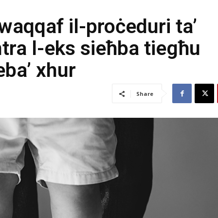
 twaqqaf il-proċeduri ta’
tra l-eks sieħba tiegħu
eba’ xhur
Share