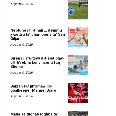
August 6, 2026
Neptunes fil-finali … itemmu
x-xettru ta’ champions ta’ San
Ġiljan
August 6, 2026
Sirens jisfurzaw it-tielet play-
off b’rebħa konvinċenti fuq
Sliema
August 6, 2026
Balzan FC jiffirmaw lill-
goalkeeper Manuel Djaro
August 5, 2026
Malta se tilgħab logħba ta’