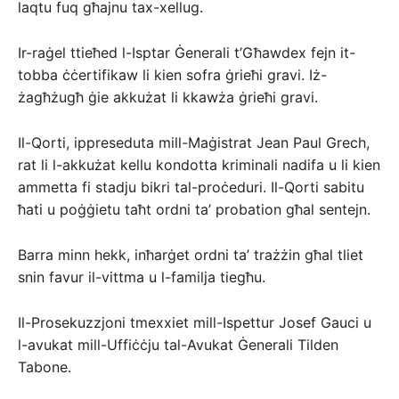
laqtu fuq għajnu tax-xellug.
Ir-raġel ttieħed l-Isptar Ġenerali t’Għawdex fejn it-
tobba ċċertifikaw li kien sofra ġrieħi gravi. Iż-
żagħżugħ ġie akkużat li kkawża ġrieħi gravi.
Il-Qorti, ippreseduta mill-Maġistrat Jean Paul Grech,
rat li l-akkużat kellu kondotta kriminali nadifa u li kien
ammetta fi stadju bikri tal-proċeduri. Il-Qorti sabitu
ħati u poġġietu taħt ordni ta’ probation għal sentejn.
Barra minn hekk, inħarġet ordni ta’ trażżin għal tliet
snin favur il-vittma u l-familja tiegħu.
Il-Prosekuzzjoni tmexxiet mill-Ispettur Josef Gauci u
l-avukat mill-Uffiċċju tal-Avukat Ġenerali Tilden
Tabone.