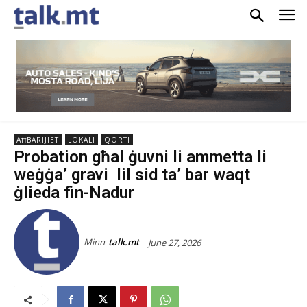
AĦBARIJIET
LOKALI
QORTI
Probation għal ġuvni li ammetta li
weġġa’ gravi lil sid ta’ bar waqt
ġlieda fin-Nadur
Minn
talk.mt
June 27, 2026