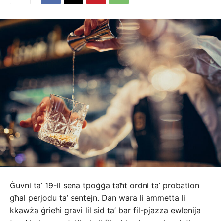
Ġuvni ta’ 19-il sena tpoġġa taħt ordni ta’ probation
għal perjodu ta’ sentejn. Dan wara li ammetta li
kkawża ġrieħi gravi lil sid ta’ bar fil-pjazza ewlenija