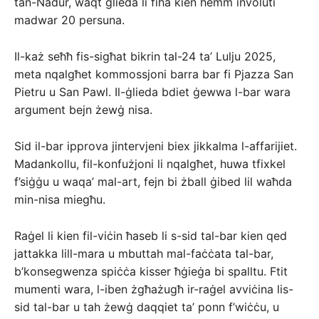
tan-Nadur, waqt ġlieda li fiha kien hemm involuti
madwar 20 persuna.
Il-każ seħħ fis-sigħat bikrin tal-24 ta’ Lulju 2025,
meta nqalgħet kommossjoni barra bar fi Pjazza San
Pietru u San Pawl. Il-ġlieda bdiet ġewwa l-bar wara
argument bejn żewġ nisa.
Sid il-bar ipprova jintervjeni biex jikkalma l-affarijiet.
Madankollu, fil-konfużjoni li nqalgħet, huwa tfixkel
f’siġġu u waqa’ mal-art, fejn bi żball ġibed lil waħda
min-nisa miegħu.
Raġel li kien fil-viċin ħaseb li s-sid tal-bar kien qed
jattakka lill-mara u mbuttah mal-faċċata tal-bar,
b’konsegwenza spiċċa kisser ħġieġa bi spalltu. Ftit
mumenti wara, l-iben żgħażugħ ir-raġel avviċina lis-
sid tal-bar u tah żewġ daqqiet ta’ ponn f’wiċċu, u