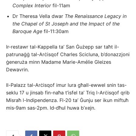
Complex Interior
fil-11am
Dr Theresa Vella dwar
The Renaissance Legacy in
the Chapel of St Joseph and the Impact of the
Baroque Age
fil-11:30am
Ir-restawr tal-Kappella ta’ San Ġużepp sar taħt il-
patrunaġġ tal-Arċisqof Charles Scicluna, b’donazzjoni
ġeneruża minn Madame Marie-Amélie Gleizes
Dewavrin.
Il-Palazz tal-Arċisqof imur lura għall-ewwel snin tas-
seklu 17 u jinsab fin-naħa t’isfel ta’ Triq l-Arċisqof qrib
Misraħ l-Indipendenza. Fl-20 ta’ Ġunju ser ikun miftuħ
mis‑9am sas‑2pm. Id‑dħul huwa b’xejn.