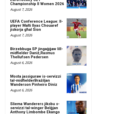
Championship II Women 2026
August 7, 2026
UEFA Conference League: Il-
player Malti Ilyas Chouaref
jiskorja għal Sion
August 7, 2026
Birzebbuga SP jingaġġaw lill-
midfielder Daniż,Rasmus
Thellufsen Pedersen
August 6, 2026
Mosta jassiguraw is-servizzi
tal-midfielderBrażiljan
Wanderson Pinheiro Diniz
August 6, 2026
Sliema Wanderers jiksbu s-
servizzi tal-winger Belġjan
Anthony Limbombe Ekango