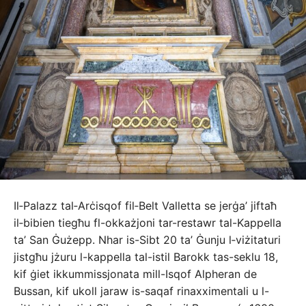
Il‑Palazz tal‑Arċisqof fil‑Belt Valletta se jerġa’ jiftaħ
il‑bibien tiegħu fl-okkażjoni tar-restawr tal-Kappella
ta’ San Ġużepp. Nhar is-Sibt 20 ta’ Ġunju l‑viżitaturi
jistgħu jżuru l-kappella tal-istil Barokk tas-seklu 18,
kif ġiet ikkummissjonata mill-Isqof Alpheran de
Bussan, kif ukoll jaraw is-saqaf rinaxximentali u l-