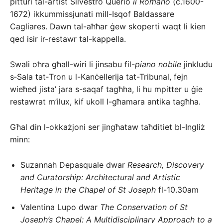
pitturi tal-artist Silvestro Querio
il Romano
(c.1600-
1672) ikkummissjunati mill-Isqof Baldassare
Cagliares. Dawn tal-aħħar ġew skoperti waqt li kien
qed isir ir-restawr tal-kappella.
Swali oħra għall-wiri li jinsabu fil-
piano nobile
jinkludu
s‑Sala tat‑Tron u l-Kanċellerija tat-Tribunal, fejn
wieħed jista’ jara s-saqaf tagħha, li hu mpitter u ġie
restawrat m’ilux, kif ukoll l-għamara antika tagħha.
Għal din l-okkażjoni ser jingħataw taħditiet bl-Ingliż
minn:
Suzannah Depasquale dwar
Research, Discovery
and Curatorship: Architectural and Artistic
Heritage in the Chapel of St Joseph
fl-10.30am
Valentina Lupo dwar
The Conservation of St
Joseph’s Chapel: A Multidisciplinary Approach to a