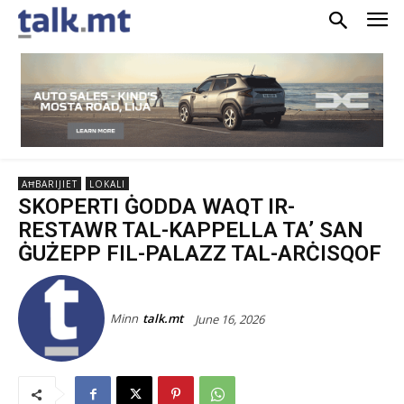
AĦBARIJIET
LOKALI
SKOPERTI ĠODDA WAQT IR-
RESTAWR TAL-KAPPELLA TA’ SAN
ĠUŻEPP FIL-PALAZZ TAL-ARĊISQOF
Minn
talk.mt
June 16, 2026