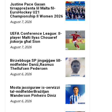
Justine Pace Gasan
tirrappreżenta lil Malta fil-
EuroHockey U21
Championship II Women 2026
August 7, 2026
UEFA Conference League: Il-
player Malti Ilyas Chouaref
jiskorja għal Sion
August 7, 2026
Birzebbuga SP jingaġġaw lill-
midfielder Daniż,Rasmus
Thellufsen Pedersen
August 6, 2026
Mosta jassiguraw is-servizzi
tal-midfielderBrażiljan
Wanderson Pinheiro Diniz
August 6, 2026