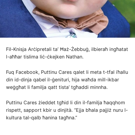
Fil-Knisja Arċipretali ta’ Ħaż-Żebbuġ, ilbieraħ ingħatat
l-aħħar tislima liċ-ċkejken Nathan.
Fuq Facebook, Puttinu Cares qalet li meta t-tfal iħallu
din id-dinja qabel il-ġenituri, hija waħda mill-ikbar
weġgħat li familja qatt tista’ tgħaddi minnha.
Puttinu Cares żieddet tgħid li din il-familja ħaqqhom
rispett, sapport kbir u dinjità. “Ejja bħala pajjiż nuru l-
kultura tal-qalb ħanina tagħna.”