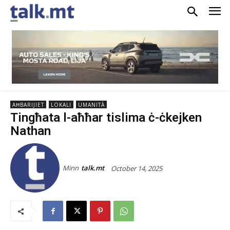
AĦBARIJIET
LOKALI
UMANITÀ
Tingħata l-aħħar tislima ċ-ċkejken
Nathan
Minn
talk.mt
October 14, 2025