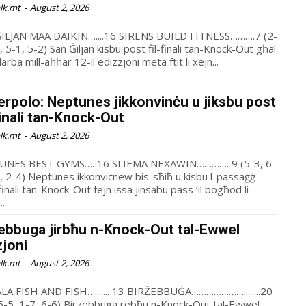
alk.mt
-
August 2, 2026
 MAA DAIKIN…....16 SIRENS BUILD FITNESS……….7 (2-
ljan kisbu post fil-finali tan-Knock-Out għal
darba mill-aħħar 12-il edizzjoni meta ftit li xejn...
rpolo: Neptunes jikkonvinċu u jiksbu post
Finali tan-Knock-Out
alk.mt
-
August 2, 2026
EST GYMS…. 16 SLIEMA NEXAWIN…………. 9 (5-3, 6-
ċnew bis-sħiħ u kisbu l-passaġġ
finali tan-Knock-Out fejn issa jinsabu pass ‘il bogħod li
..
ebbuga jirbħu n-Knock-Out tal-Ewwel
żjoni
alk.mt
-
August 2, 2026
SH AND FISH…....... 13 BIRŻEBBUĠA…………………........20
-6) Birzebbuga rebħu n-Knock-Out tal-Ewwel