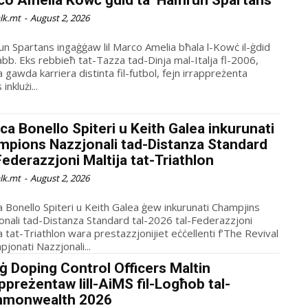
co Amelia Kowċ ġdid ta’ Hamrun Spartans
alk.mt
-
August 2, 2026
n Spartans ingaġġaw lil Marco Amelia bħala l-Kowċ il-ġdid
-Dinja mal-Italja fl-2006,
 gawda karriera distinta fil-futbol, fejn irrappreżenta
inklużi...
ca Bonello Spiteri u Keith Galea inkurunati
mpions Nazzjonali tad-Distanza Standard
Federazzjoni Maltija tat-Triathlon
alk.mt
-
August 2, 2026
a Bonello Spiteri u Keith Galea ġew inkurunati Champjins
onali tad-Distanza Standard tal-2026 tal-Federazzjoni
a tat-Triathlon wara prestazzjonijiet eċċellenti f’The Revival
jonati Nazzjonali...
 Doping Control Officers Maltin
appreżentaw lill-AiMS fil-Logħob tal-
monwealth 2026