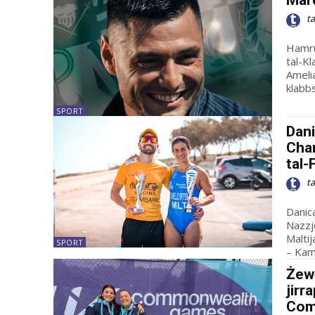
Mar
t
Hamru
tal-Klabb. Eks rebbieħ tat-Tazza tad
Amelia
klabbs 
SPORT
Dani
Cha
tal-
t
Danic
Nazzj
Maltij
SPORT
– Kamp
Żewġ
jirr
Com