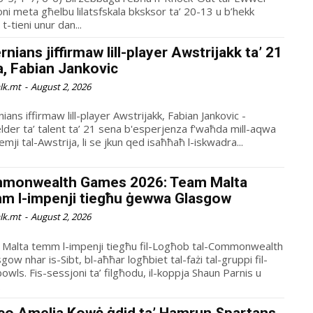
oni meta għelbu lilatsfskala bksksor ta’ 20-13 u b’hekk
t-tieni unur dan...
rnians jiffirmaw lill-player Awstrijakk ta’ 21
, Fabian Jankovic
alk.mt
-
August 2, 2026
ians iffirmaw lill-player Awstrijakk, Fabian Jankovic -
elder ta’ talent ta’ 21 sena b'esperjenza f'waħda mill-aqwa
mji tal-Awstrija, li se jkun qed isaħħaħ l-iskwadra...
monwealth Games 2026: Team Malta
mm l-impenji tiegħu ġewwa Glasgow
alk.mt
-
August 2, 2026
Malta temm l-impenji tiegħu fil-Logħob tal-Commonwealth
sgow nhar is-Sibt, bl-aħħar logħbiet tal-fażi tal-gruppi fil-
ilgħodu, il-koppja Shaun Parnis u
.