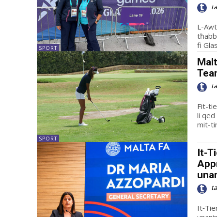
t
L-Awto
tħabb
fi Gla
SPORT
Malt
Tea
t
Fit-t
li qed
mit-ti
SPORT
It‑T
App
una
t
It‑Ti
unani