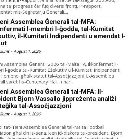
na ta’ progress ċar fuq diversi fronti. Ir‑rapport,
entat mis‑Segretarju Ġe­nerali,...
ieni Assemblea Ġenerali tal-MFA:
nfermati l-membri l-ġodda, tal-Kumitat
uttiv, il-Kumitati Indipendenti u emendat l-
atut
alk.mt
-
August 1, 2026
eni Assemblea Ġenerali 2026 tal-Malta FA, ikkonfermat il-
i l-ġodda tal-Kumitat Eżekuttiv u l-Kumitati Indi­pendenti,
ll emendi għall-istatut tal-Assoċjazzjoni. L-Assemblea
li saret fis-Centenary Hall, nhar...
ieni Assemblea Ġenerali tal-MFA: Il-
ident Bjorn Vassallo jippreżenta analiżi
teġika tal-Assoċjazzjoni
alk.mt
-
August 1, 2026
ol tat-Tieni Assemblea Ġenerali tal-Malta Football
ation għal din is-sena, kien id-diskors tal-president, Bjorn
llo, fejn ippreżenta analiżi strateġika tal-Assoċjazzjoni u