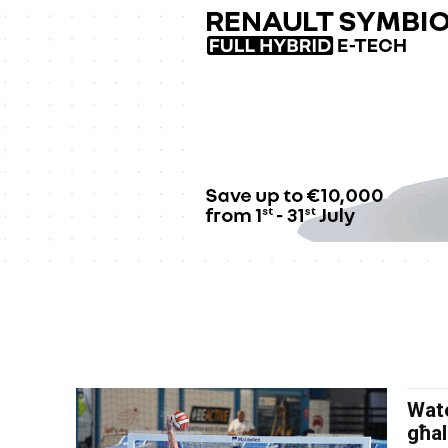
Wate
għal