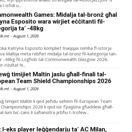
l-isfidi u...
monwealth Games: Midalja tal-bronż għal
yna Esposito wara wirjiet eċċitanti fil-
gorija ta’ -48kg
alk.mt
-
August 1, 2026
doka Katryna Esposito kompliet tnaqqax isimha fl-istorja
va Maltija meta rebħet midalja tal-bronż fil-kategorija tan-
ta' -48kg fil-Logħob tal-Commonwealth Glasgow 2026.
r-riżultat hi...
ewġ timijiet Maltin jaslu għall-finali tal-
opean Team Shield Championships 2026
alk.mt
-
August 1, 2026
wġ timijiet Maltin li qed jieħdu sehem fil-European Team
d Championships 2026 li qed isir f'pajjiżna għaddew għall-
 tal-lum biċ-ċans li saħansitra jirbħu t-trofew...
 l-eks player leġġendarju ta’ AC Milan,