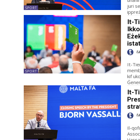
juri se
SPORT
ippreż
It-T
Ikko
Eżek
ist
t
It-Ti
membr
SPORT
kif uko
Ġenera
It-T
Pres
stra
t
Il-qof
Associ
Vas­sa