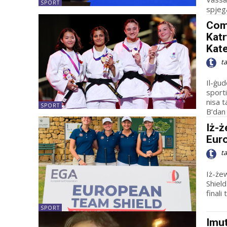
SPORT
spjega 
Com
Katr
Kate
t
Il-ġu
sporti
nisa 
SPORT
B’dan i
Iż-ż
Eur
t
Iż-że
Shiel
finali
SPORT
Imut