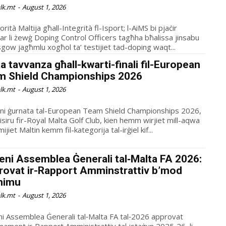
alk.mt
-
August 1, 2026
rità Maltija għall-Integrità fl-Isport; l-AiMS bi pjaċir
ar li żewġ Doping Control Officers tagħha bħalissa jinsabu
sgow jagħmlu xogħol ta’ testijiet tad-doping waqt...
a tavvanza għall-kwarti-finali fil-European
m Shield Championships 2026
alk.mt
-
August 1, 2026
ieni ġurnata tal-European Team Shield Championships 2026,
 isiru fir-Royal Malta Golf Club, kien hemm wirjiet mill-aqwa
mijiet Maltin kemm fil-kategorija tal-irġiel kif...
ieni Assemblea Ġenerali tal‑Malta FA 2026:
rovat ir-Rapport Amminstrattiv b’mod
nimu
alk.mt
-
August 1, 2026
eni Assemblea Ġenerali tal‑Malta FA tal‑2026 approvat
mament ir‑Rapport Amministrattiv tal‑istaġun 2025‑26, li