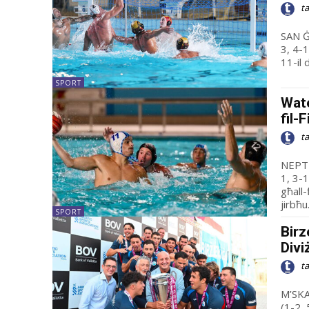
t
SAN ĠILJAN
3, 4-1, 5-1, 5-2) San Ġi
11-il 
SPORT
Wate
fil-
t
NEPTUNES B
1, 3-1, 2-4) Neptunes ikkonvi
għall-
jirbħu.
SPORT
Birz
Divi
t
M’SKALA FI
(1-2, 5-5, 1-7, 6