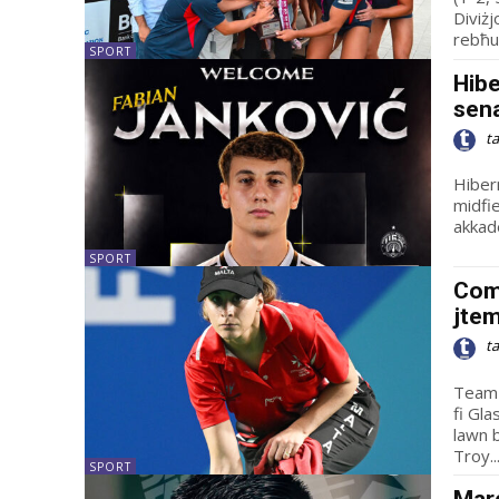
Diviżj
rebħu 
SPORT
Hibe
sena
t
Hibern
midfi
akkade
SPORT
Com
jte
t
Team 
fi Gla
lawn bowls. Fis-sessjoni ta’ f
Troy..
SPORT