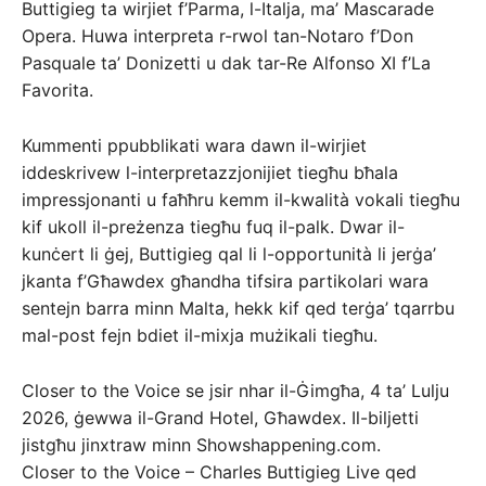
Buttigieg ta wirjiet f’Parma, l-Italja, ma’ Mascarade
Opera. Huwa interpreta r-rwol tan-Notaro f’Don
Pasquale ta’ Donizetti u dak tar-Re Alfonso XI f’La
Favorita.
Kummenti ppubblikati wara dawn il-wirjiet
iddeskrivew l-interpretazzjonijiet tiegħu bħala
impressjonanti u faħħru kemm il-kwalità vokali tiegħu
kif ukoll il-preżenza tiegħu fuq il-palk. Dwar il-
kunċert li ġej, Buttigieg qal li l-opportunità li jerġa’
jkanta f’Għawdex għandha tifsira partikolari wara
sentejn barra minn Malta, hekk kif qed terġa’ tqarrbu
mal-post fejn bdiet il-mixja mużikali tiegħu.
Closer to the Voice se jsir nhar il-Ġimgħa, 4 ta’ Lulju
2026, ġewwa il-Grand Hotel, Għawdex. Il-biljetti
jistgħu jinxtraw minn Showshappening.com.
Closer to the Voice – Charles Buttigieg Live qed