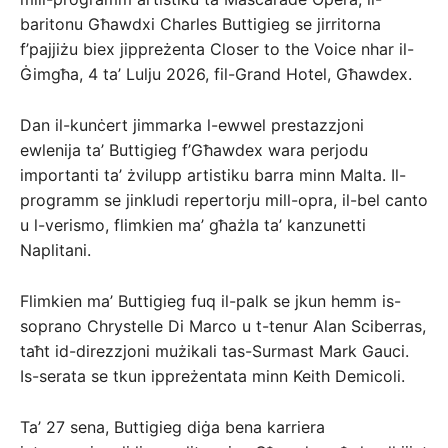
baritonu Għawdxi Charles Buttigieg se jirritorna
f’pajjiżu biex jippreżenta Closer to the Voice nhar il-
Ġimgħa, 4 ta’ Lulju 2026, fil-Grand Hotel, Għawdex.
Dan il-kunċert jimmarka l-ewwel prestazzjoni
ewlenija ta’ Buttigieg f’Għawdex wara perjodu
importanti ta’ żvilupp artistiku barra minn Malta. Il-
programm se jinkludi repertorju mill-opra, il-bel canto
u l-verismo, flimkien ma’ għażla ta’ kanzunetti
Naplitani.
Flimkien ma’ Buttigieg fuq il-palk se jkun hemm is-
soprano Chrystelle Di Marco u t-tenur Alan Sciberras,
taħt id-direzzjoni mużikali tas-Surmast Mark Gauci.
Is-serata se tkun ippreżentata minn Keith Demicoli.
Ta’ 27 sena, Buttigieg diġa bena karriera