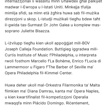
internazzjonali li wasslitu minn Għawdex għal palkijiet
madwar l-Ewropa u l-Istati Uniti. Minkejja tfulija
mimlija sfidi, sa minn età żgħira huwa sab fil-mużika
direzzjoni u skop. L-istudji mużikali tiegħu bdew taħt
il-gwida tas-Surmast Dr John Galea u komplew mas-
soprano Juliette Bisazza.
L-iżvilupp tiegħu kien ukoll appoġġjat mill-BOV
Joseph Calleja Foundation. Buttigieg iggradwa mill-
Curtis Institute of Music f’Philadelphia, u interpreta
rwoli fosthom Marcello f’La Bohème, Enrico f’Lucia di
Lammermoor u Figaro f’The Barber of Seville ma’
Opera Philadelphia fil-Kimmel Center.
Huwa deher ukoll mal-Orkestra Filarmonika ta’ Malta
flimkien ma’ Diana Damrau, kanta ma’ Opera Naples,
u kien kwartifinalist fil-kompetizzjoni Operalia
mwaqqfa minn Plácido Domingo. Riċentement,