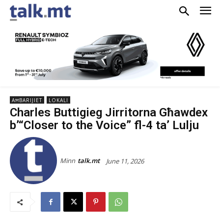
AĦBARIJIET
LOKALI
Charles Buttigieg Jirritorna Għawdex
b’“Closer to the Voice” fl-4 ta’ Lulju
Minn
talk.mt
June 11, 2026