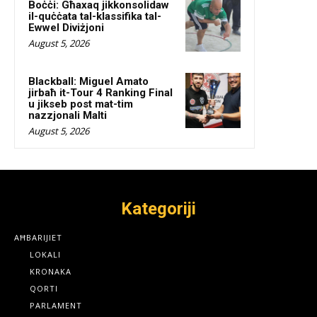
Boċċi: Għaxaq jikkonsolidaw
il-quċċata tal-klassifika tal-
Ewwel Diviżjoni
August 5, 2026
Blackball: Miguel Amato
jirbaħ it-Tour 4 Ranking Final
u jikseb post mat-tim
nazzjonali Malti
August 5, 2026
Kategoriji
AĦBARIJIET
LOKALI
KRONAKA
QORTI
PARLAMENT