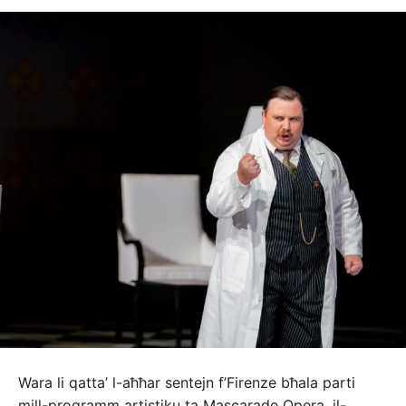
Wara li qatta’ l-aħħar sentejn f’Firenze bħala parti
mill-programm artistiku ta Mascarade Opera, il-