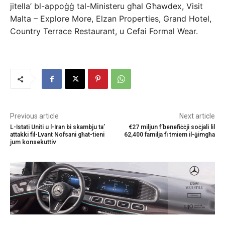
jitella’ bl-appoġġ tal-Ministeru għal Għawdex, Visit
Malta – Explore More, Elzan Properties, Grand Hotel,
Country Terrace Restaurant, u Cefai Formal Wear.
Previous article
Next article
L-Istati Uniti u l-Iran bi skambju ta’
€27 miljun f’benefiċċji soċjali lil
attakki fil-Lvant Nofsani għat-tieni
62,400 familja fi tmiem il-ġimgħa
jum konsekuttiv