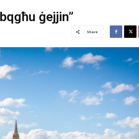
jibqgħu ġejjin”
Share