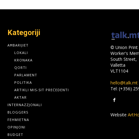
Kategoriji
AĦBARIJIET
© Union Print 
LOKALI
Worker's Memo
South Street,
KRONAKA
Valletta
QORTI
VLT1104
PARLAMENT
hello@talk.mt
POLITIKA
Tel: (+356) 2
ARTIKLI MIS-SIT PREĊEDENTI
AKTAR
INTERNAZZJONALI
BLOGGERS
Website
ArtHo
FEHMIETNA
OPINJONI
BUDGET