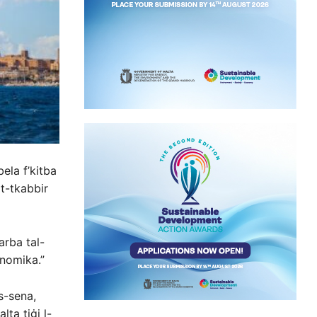
bela f’kitba
 t-tkabbir
arba tal-
onomika.”
s-sena,
lta tiġi l-