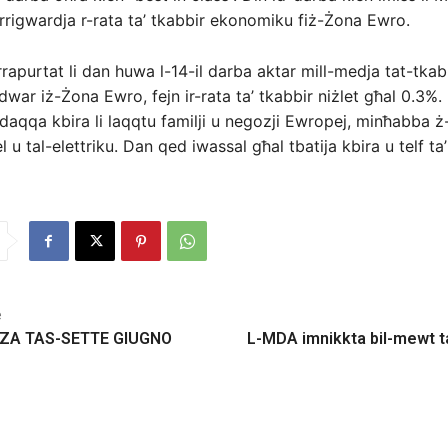
irrigwardja r-rata ta’ tkabbir ekonomiku fiż-Żona Ewro.
rrapurtat li dan huwa l-14-il darba aktar mill-medja tat-tkab
war iż-Żona Ewro, fejn ir-rata ta’ tkabbir niżlet għal 0.3%.
aqqa kbira li laqqtu familji u negozji Ewropej, minħabba ż-
l u tal-elettriku. Dan qed iwassal għal tbatija kbira u telf ta
e
ZA TAS-SETTE GIUGNO
L-MDA imnikkta bil-mewt t