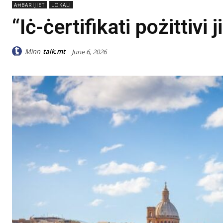
AĦBARIJIET
LOKALI
“Iċ-ċertifikati pożittivi 
Minn
talk.mt
June 6, 2026