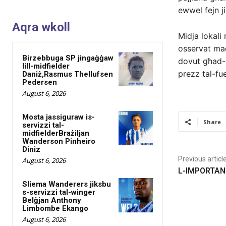
ewwel fejn j
Aqra wkoll
Midja lokali 
osservat mad
Birzebbuga SP jingaġġaw
dovut għad-d
lill-midfielder
prezz tal-fue
Daniż,Rasmus Thellufsen
Pedersen
August 6, 2026
Mosta jassiguraw is-
Share
servizzi tal-
midfielderBrażiljan
Wanderson Pinheiro
Diniz
Previous articl
August 6, 2026
L-IMPORTAN
Sliema Wanderers jiksbu
s-servizzi tal-winger
Belġjan Anthony
Limbombe Ekango
August 6, 2026