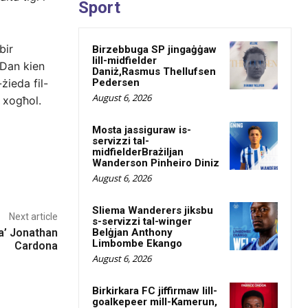
Sport
bir
Birzebbuga SP jingaġġaw
lill-midfielder
 Dan kien
Daniż,Rasmus Thellufsen
Pedersen
żieda fil-
August 6, 2026
’ xogħol.
Mosta jassiguraw is-
servizzi tal-
midfielderBrażiljan
Wanderson Pinheiro Diniz
August 6, 2026
Sliema Wanderers jiksbu
Next article
s-servizzi tal-winger
Belġjan Anthony
a’ Jonathan
Limbombe Ekango
Cardona
August 6, 2026
Birkirkara FC jiffirmaw lill-
goalkepeer mill-Kamerun,