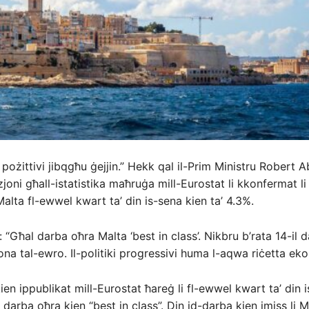
i pożittivi jibqgħu ġejjin.” Hekk qal il-Prim Ministru Robert A
joni għall-istatistika maħruġa mill-Eurostat li kkonfermat li
Malta fl-ewwel kwart ta’ din is-sena kien ta’ 4.3%.
 “Għal darba oħra Malta ‘best in class’. Nikbru b’rata 14-il d
na tal-ewro. Il-politiki progressivi huma l-aqwa riċetta ek
ien ippublikat mill-Eurostat ħareġ li fl-ewwel kwart ta’ din i
 darba oħra kien “best in class”. Din id-darba kien imiss li Ma