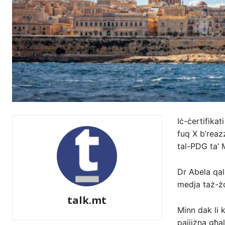
Iċ-ċertifikat
fuq X b’reazz
tal-PDG ta’ 
Dr Abela qal:
medja taż-żo
talk.mt
Minn dak li k
pajjiżna għal