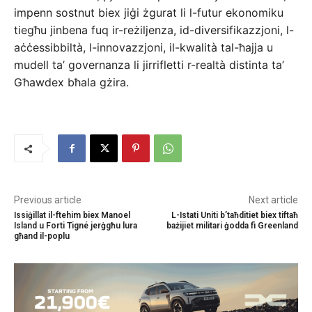
impenn sostnut biex jiġi żgurat li l-futur ekonomiku
tiegħu jinbena fuq ir-reżiljenza, id-diversifikazzjoni, l-
aċċessibbiltà, l-innovazzjoni, il-kwalità tal-ħajja u
mudell ta’ governanza li jirrifletti r-realtà distinta ta’
Għawdex bħala gżira.
Previous article
Next article
Issiġillat il-ftehim biex Manoel
L-Istati Uniti b’taħditiet biex tiftaħ
Island u Forti Tigné jerġgħu lura
bażijiet militari ġodda fi Greenland
għand il-poplu