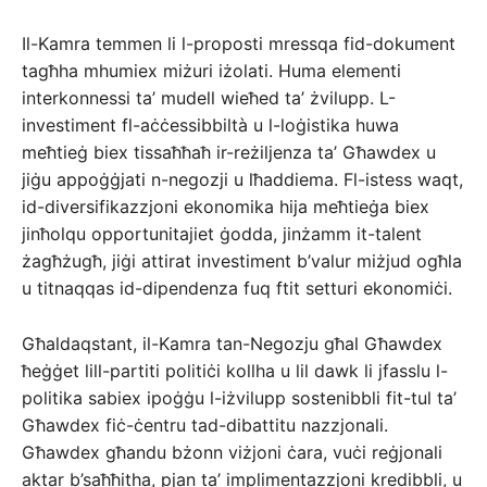
Il-Kamra temmen li l-proposti mressqa fid-dokument
tagħha mhumiex miżuri iżolati. Huma elementi
interkonnessi ta’ mudell wieħed ta’ żvilupp. L-
investiment fl-aċċessibbiltà u l-loġistika huwa
meħtieġ biex tissaħħaħ ir-reżiljenza ta’ Għawdex u
jiġu appoġġjati n-negozji u lħaddiema. Fl-istess waqt,
id-diversifikazzjoni ekonomika hija meħtieġa biex
jinħolqu opportunitajiet ġodda, jinżamm it-talent
żagħżugħ, jiġi attirat investiment b’valur miżjud ogħla
u titnaqqas id-dipendenza fuq ftit setturi ekonomiċi.
Għaldaqstant, il-Kamra tan-Negozju għal Għawdex
ħeġġet lill-partiti politiċi kollha u lil dawk li jfasslu l-
politika sabiex ipoġġu l-iżvilupp sostenibbli fit-tul ta’
Għawdex fiċ-ċentru tad-dibattitu nazzjonali.
Għawdex għandu bżonn viżjoni ċara, vuċi reġjonali
aktar b’saħħitha, pjan ta’ implimentazzjoni kredibbli, u