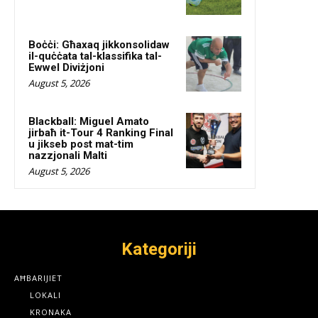
Boċċi: Għaxaq jikkonsolidaw
il-quċċata tal-klassifika tal-
Ewwel Diviżjoni
August 5, 2026
Blackball: Miguel Amato
jirbaħ it-Tour 4 Ranking Final
u jikseb post mat-tim
nazzjonali Malti
August 5, 2026
Kategoriji
AĦBARIJIET
LOKALI
KRONAKA