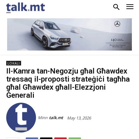
LOKALI
Il-Kamra tan-Negozju għal Għawdex
tressaq il-proposti strateġiċi tagħha
għal Għawdex għall-Elezzjoni
Ġenerali
Minn
talk.mt
May 13, 2026