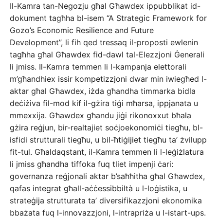
Il-Kamra tan-Negozju għal Għawdex ippubblikat id-
dokument tagħha bl-isem “A Strategic Framework for
Gozo’s Economic Resilience and Future
Development”, li fih qed tressaq il-proposti ewlenin
tagħha għal Għawdex fid-dawl tal-Elezzjoni Ġenerali
li jmiss. Il-Kamra temmen li l-kampanja elettorali
m’għandhiex issir kompetizzjoni dwar min iwiegħed l-
aktar għal Għawdex, iżda għandha timmarka bidla
deċiżiva fil-mod kif il-gżira tiġi mħarsa, ippjanata u
mmexxija. Għawdex għandu jiġi rikonoxxut bħala
gżira reġjun, bir-realtajiet soċjoekonomiċi tiegħu, bl-
isfidi strutturali tiegħu, u bil-ħtiġijiet tiegħu ta’ żvilupp
fit-tul. Għaldaqstant, il-Kamra temmen li l-leġiżlatura
li jmiss għandha tiffoka fuq tliet impenji ċari:
governanza reġjonali aktar b’saħħitha għal Għawdex,
qafas integrat għall-aċċessibbiltà u l-loġistika, u
strateġija strutturata ta’ diversifikazzjoni ekonomika
bbażata fuq l-innovazzjoni, l-intrapriża u l-istart-ups.