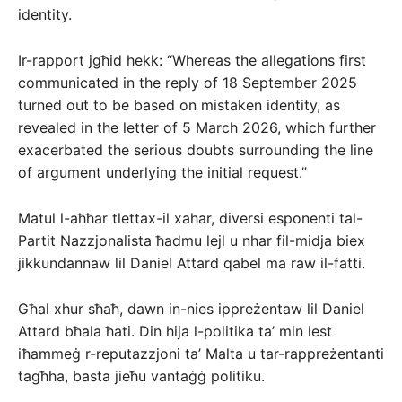
identity.
Ir-rapport jgħid hekk: “Whereas the allegations first
communicated in the reply of 18 September 2025
turned out to be based on mistaken identity, as
revealed in the letter of 5 March 2026, which further
exacerbated the serious doubts surrounding the line
of argument underlying the initial request.”
Matul l-aħħar tlettax-il xahar, diversi esponenti tal-
Partit Nazzjonalista ħadmu lejl u nhar fil-midja biex
jikkundannaw lil Daniel Attard qabel ma raw il-fatti.
Għal xhur sħaħ, dawn in-nies ippreżentaw lil Daniel
Attard bħala ħati. Din hija l-politika ta’ min lest
iħammeġ r-reputazzjoni ta’ Malta u tar-rappreżentanti
tagħha, basta jieħu vantaġġ politiku.