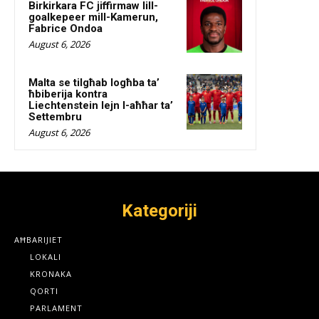
Birkirkara FC jiffirmaw lill-
goalkepeer mill-Kamerun,
Fabrice Ondoa
August 6, 2026
Malta se tilgħab logħba ta’
ħbiberija kontra
Liechtenstein lejn l-aħħar ta’
Settembru
August 6, 2026
Kategoriji
AĦBARIJIET
LOKALI
KRONAKA
QORTI
PARLAMENT