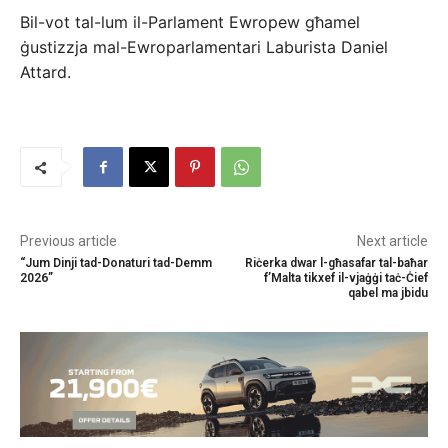
Bil-vot tal-lum il-Parlament Ewropew għamel
ġustizzja mal-Ewroparlamentari Laburista Daniel
Attard.
Previous article
Next article
“Jum Dinji tad-Donaturi tad-Demm
Riċerka dwar l-għasafar tal-baħar
2026”
f’Malta tikxef il-vjaġġi taċ-Ċief
qabel ma jbidu