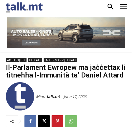
AĦBARIJIET
LOKALI
INTERNAZZJONALI
Il-Parlament Ewropew ma jaċċettax li
titneħħa l-Immunità ta’ Daniel Attard
Minn
talk.mt
June 17, 2026