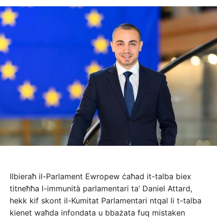
Ilbieraħ il-Parlament Ewropew ċaħad it-talba biex
titneħħa l-immunità parlamentari ta’ Daniel Attard,
hekk kif skont il-Kumitat Parlamentari ntqal li t-talba
kienet waħda infondata u bbażata fuq mistaken