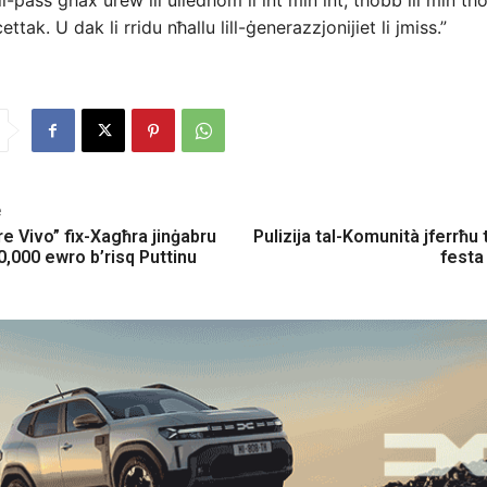
-pass għax urew lil uliedhom li int min int, tħobb lil min tħo
ettak. U dak li rridu nħallu lill-ġenerazzjonijiet li jmiss.”
e
 Vivo” fix-Xagħra jinġabru
Pulizija tal-Komunità jferrħu t
0,000 ewro b’risq Puttinu
festa