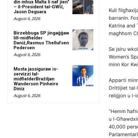
din mhux Malta li naf jien”
– il-President tal-GWU,
Kull filgħaxij
Jason Deguara
barranin. Fo
August 6, 2026
Katrina and 
Birzebbuga SP jingaġġaw
magħhom Chia
lill-midfielder
Daniż,Rasmus Thellufsen
Pedersen
Se jsiru wko
August 6, 2026
Women’s Spac
minn Kor Kwi
Mosta jassiguraw is-
servizzi tal-
midfielderBrażiljan
Apparti minn
Wanderson Pinheiro
Drittijiet ta
Diniz
reliġjon u l-
August 6, 2026
“Hemm ħafna 
u l-Għawdxin
40,000 persu
Parlamentari