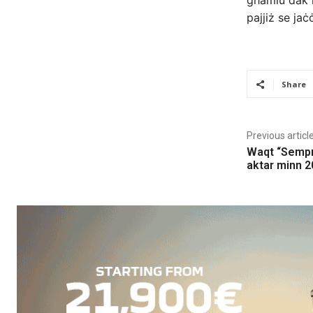
għamlu dak il
pajjiż se jaċċ
Share
Previous articl
Waqt “Sempre
aktar minn 2