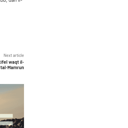
bb, dan il-
Next article
ifel waqt il-
 tal-Ħamrun