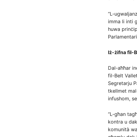
“L-ugwaljanz
imma li inti
huwa prinċip
Parlamentari
Iż-żifna fil-
Dal-aħħar in
fil-Belt Vall
Segretarju Pa
tkellmet mal
infushom, se
“L-għan tagħ
kontra u dak 
komunità waħd