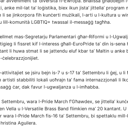
bar avveniment ta’ diversità fl-Ewropa. Bħalissa għaddejjin l
 anke mil-lat ta’ loġistika, biex ikun jista’ jittella’ program
 li se jinkorpora fih kunċerti mużikali, l-arti u l-kultura u wirj
u lill-komunità LGBTIQ+ twassal il-messaġġ tagħha.
llmet mas-Segretarju Parlamentari għar-Riformi u l-Ugwal
gieg li fissret kif l-interess għall-EuroPride ta’ din is-sena
ant li huwa stmat li se jattendu eluf kbar ta’ Maltin u anke 
-ċelebrazzjonijiet.
l-attivitajiet se jsiru bejn is-7 u s-17 ta’ Settembru li ġej, u l
artisti stabbiliti lokali uoħrajn ta’ fama internazzjonali li lko
aġġ ċar, dak favur l-ugwaljanza u l-imħabba.
’ Settembru, wara l-Pride March f’Għawdex, se jittella’ kunċe
en Vella u l-Versatile Brass Band flimkien ma’ 20 kantant. U 
r wara l-Pride March fis-16 ta’ Settembru, bi spettaklu mill-
ristina Aguilera.