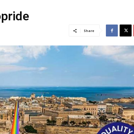
opride
Share