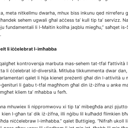
a, meta nitkellmu dwarha, mhux biss inkunu qed nirreferu għa
 għandek sehem ugwali għal aċċess ta’ kull tip ta’ servizz. N
ju fundamentali li l-Maltin kollha jaqblu miegħu,” saħqet is-
.
Belt li iċċelebrat l-imħabba
qalgħet kontroversja marbuta mas-sehem tat-tfal f’attività li
etta li ċċelebrat id-diversità. Mitluba tikkummenta dwar dan, 
rlamentari qalet li hija kienet preżenti għal din l-attività u
-ġenituri li ġabu t-tfal magħhom għal din iż-żifna u anke ma
mgħet kliem ta’ mħabba u ferħ.
na mhuwiex li nippromwovu xi tip ta’ mibegħda anzi pjuttos
kien l-għan ta’ dik iż-żifna, illi nġibu lil kulħadd flimkien bħ
a niċċelebraw l-imħabba.” qalet Buttigieg. “Nifraħ ukoll lill