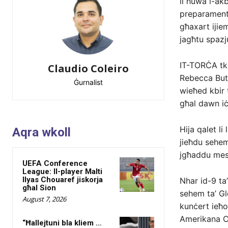
li huwa l-ak
preparamenti,
għaxart ijiem
jagħtu spazj
IT-TORĊA tke
Claudio Coleiro
Rebecca Butti
Ġurnalist
wieħed kbir t
għal dawn iċ
Hija qalet li 
Aqra wkoll
jieħdu sehem 
jgħaddu mess
UEFA Conference
League: Il-player Malti
Ilyas Chouaref jiskorja
Nhar id-9 ta
għal Sion
sehem ta’ Gl
August 7, 2026
kunċert ieħo
Amerikana Ch
“Ħallejtuni bla kliem …