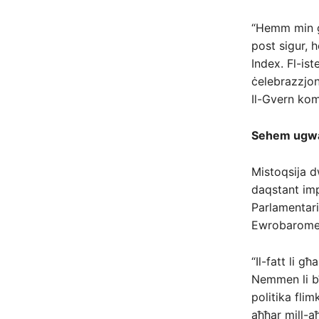
“Hemm min ġe
post sigur, 
Index. Fl-ist
ċelebrazzjoni
Il-Gvern komm
Sehem ugwali
Mistoqsija d
daqstant impo
Parlamentari 
Ewrobarometr
“Il-fatt li g
Nemmen li bħa
politika flimk
aħħar mill-a