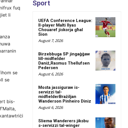
-aħħar
Sport
 mifrux fuq
iet li
UEFA Conference League:
Il-player Malti Ilyas
Chouaref jiskorja għal
Sion
janza
August 7, 2026
 huwa
barranin
Birzebbuga SP jingaġġaw
lill-midfielder
Daniż,Rasmus Thellufsen
Pedersen
i fihom se
August 6, 2026
ll se
Mosta jassiguraw is-
servizzi tal-
midfielderBrażiljan
Wanderson Pinheiro Diniz
rt bis-
August 6, 2026
f’Malta,
kantawtriċi
Sliema Wanderers jiksbu
s-servizzi tal-winger