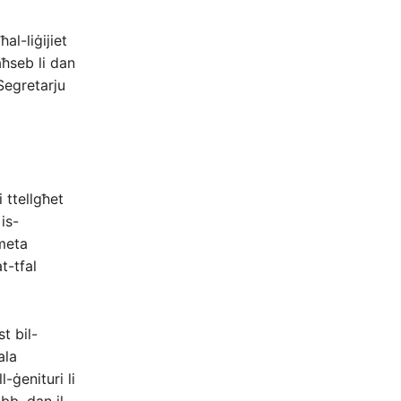
l-liġijiet
aħseb li dan
Segretarju
 ttellgħet
is-
 meta
t-tfal
t bil-
ala
-ġenituri li