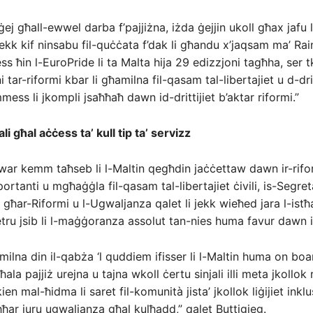
j għall-ewwel darba f’pajjiżna, iżda ġejjin ukoll għax jafu 
hekk kif ninsabu fil-quċċata f’dak li għandu x’jaqsam ma’ Ra
ess ħin l-EuroPride li ta Malta hija 29 edizzjoni tagħha, ser 
 tar-riformi kbar li għamilna fil-qasam tal-libertajiet u d-dritti
ess li jkompli jsaħħaħ dawn id-drittijiet b’aktar riformi.”
 għal aċċess ta’ kull tip ta’ servizz
war kemm taħseb li l-Maltin qegħdin jaċċettaw dawn ir-rifo
rtanti u mgħaġġla fil-qasam tal-libertajiet ċivili, is-Segret
għar-Riformi u l-Ugwaljanza qalet li jekk wieħed jara l-istħa
u jsib li l-maġġoranza assolut tan-nies huma favur dawn ir
ħamilna din il-qabża ‘l quddiem ifisser li l-Maltin huma on boa
la pajjiż urejna u tajna wkoll ċertu sinjali illi meta jkollok 
ien mal-ħidma li saret fil-komunità jista’ jkollok liġijiet inkluss
ħħar juru ugwaljanza għal kulħadd,” qalet Buttigieg.