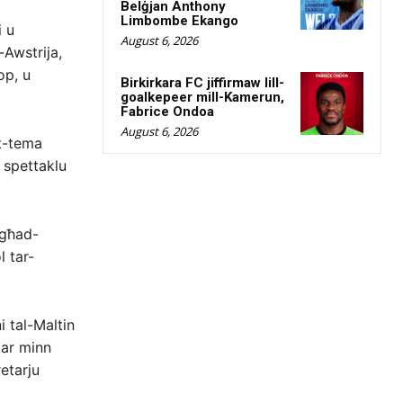
Belġjan Anthony
Limbombe Ekango
i u
August 6, 2026
-Awstrija,
op, u
Birkirkara FC jiffirmaw lill-
goalkepeer mill-Kamerun,
Fabrice Ondoa
August 6, 2026
t-tema
 spettaklu
 għad-
l tar-
 tal-Maltin
tar minn
etarju