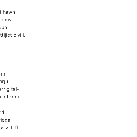
li hawn
inbow
tkun
jiet ċivili.
rmi
arju
rriġ tal-
-riformi.
rd.
rieda
ivi li fl-