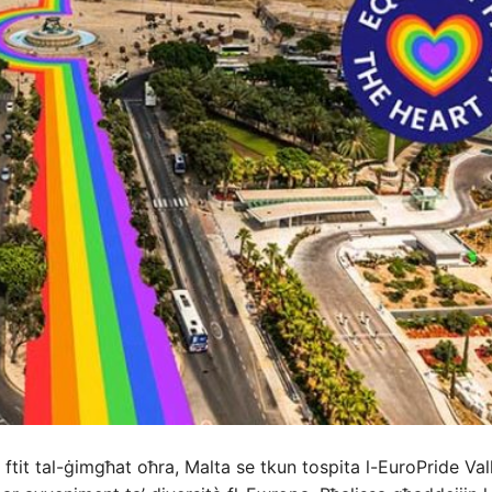
ftit tal-ġimgħat oħra, Malta se tkun tospita l-EuroPride Val