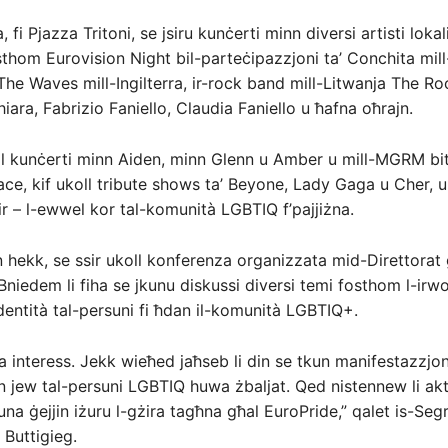
a, fi Pjazza Tritoni, se jsiru kunċerti minn diversi artisti lokal
sthom Eurovision Night bil-parteċipazzjoni ta’ Conchita mill
The Waves mill-Ingilterra, ir-rock band mill-Litwanja The Ro
ra, Fabrizio Faniello, Claudia Faniello u ħafna oħrajn.
ll kunċerti minn Aiden, minn Glenn u Amber u mill-MGRM bi
e, kif ukoll tribute shows ta’ Beyone, Lady Gaga u Cher, u
r – l-ewwel kor tal-komunità LGBTIQ f’pajjiżna.
 hekk, se ssir ukoll konferenza organizzata mid-Direttorat
l-Bniedem li fiha se jkunu diskussi diversi temi fosthom l-irwo
identità tal-persuni fi ħdan il-komunità LGBTIQ+.
interess. Jekk wieħed jaħseb li din se tkun manifestazzjoni
 jew tal-persuni LGBTIQ huwa żbaljat. Qed nistennew li ak
na ġejjin iżuru l-gżira tagħna għal EuroPride,” qalet is-Segr
 Buttigieg.