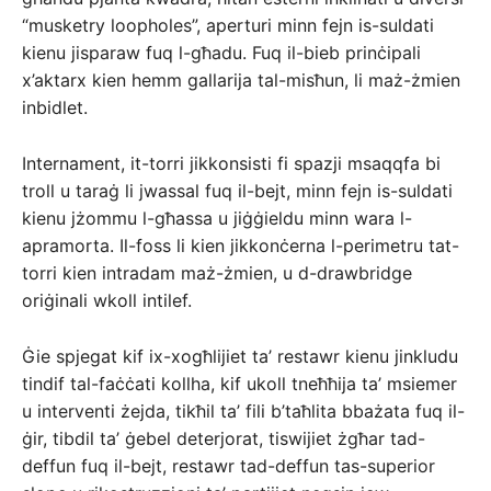
“musketry loopholes”, aperturi minn fejn is-suldati
kienu jisparaw fuq l-għadu. Fuq il-bieb prinċipali
x’aktarx kien hemm gallarija tal-misħun, li maż-żmien
inbidlet.
Internament, it-torri jikkonsisti fi spazji msaqqfa bi
troll u taraġ li jwassal fuq il-bejt, minn fejn is-suldati
kienu jżommu l-għassa u jiġġieldu minn wara l-
apramorta. Il-foss li kien jikkonċerna l-perimetru tat-
torri kien intradam maż-żmien, u d-drawbridge
oriġinali wkoll intilef.
Ġie spjegat kif ix-xogħlijiet ta’ restawr kienu jinkludu
tindif tal-faċċati kollha, kif ukoll tneħħija ta’ msiemer
u interventi żejda, tikħil ta’ fili b’taħlita bbażata fuq il-
ġir, tibdil ta’ ġebel deterjorat, tiswijiet żgħar tad-
deffun fuq il-bejt, restawr tad-deffun tas-superior