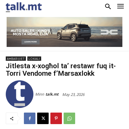
AĦBARIJIET
LOKALI
Jitlesta x-xogħol ta’ restawr fuq it-
Torri Vendome f’Marsaxlokk
Minn
talk.mt
May 23, 2026