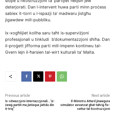
slope u rikostruzzjoni ta’ partijiet neqsin jew
deterjorati. Dan l-intervent huwa parti minn proċess
sabiex it-torri u l-ispazji ta’ madwaru jistgħu
jigawdew mill-pubbliku.
Ix-xogħlijiet kollha saru taħt is-superviżjoni
professjonali u tinkludi b’dokumentazzjoni sħiħa. Dan
il-proġett jifforma parti mill-impenn kontinwu tal-
Gvern lejn il-ħarsien tal-wirt kulturali ta’ Malta.
Previous article
Next article
Is-sitwazzjoni internazzjonali….’iż-
Il-Ministru Attard jinawgura
żewġ partiti ma jixtiequx jieħdu din
simulator avvanzat għat-taħriġ fis-
it-triq”
settur tal-kostruzzjoni