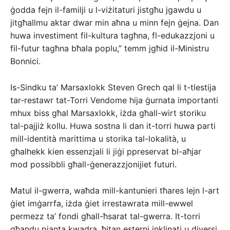
ġodda fejn il-familji u l-viżitaturi jistgħu jgawdu u
jitgħallmu aktar dwar min aħna u minn fejn ġejna. Dan
huwa investiment fil-kultura tagħna, fl-edukazzjoni u
fil-futur tagħna bħala poplu,” temm jgħid il-Ministru
Bonnici.
Is-Sindku ta’ Marsaxlokk Steven Grech qal li t-tlestija
tar-restawr tat-Torri Vendome hija ġurnata importanti
mhux biss għal Marsaxlokk, iżda għall-wirt storiku
tal-pajjiż kollu. Huwa sostna li dan it-torri huwa parti
mill-identità marittima u storika tal-lokalità, u
għalhekk kien essenzjali li jiġi ppreservat bl-aħjar
mod possibbli għall-ġenerazzjonijiet futuri.
Matul il-gwerra, waħda mill-kantunieri tħares lejn l-art
ġiet imġarrfa, iżda ġiet irrestawrata mill-ewwel
permezz ta’ fondi għall-ħsarat tal-gwerra. It-torri
għandu pjanta kwadra, ħitan esterni inklinati u diversi