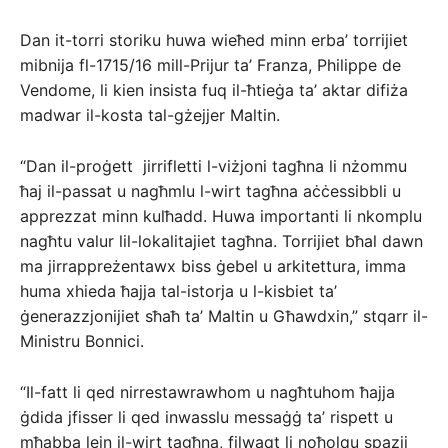
Dan it-torri storiku huwa wieħed minn erba’ torrijiet
mibnija fl-1715/16 mill-Prijur ta’ Franza, Philippe de
Vendome, li kien insista fuq il-ħtieġa ta’ aktar difiża
madwar il-kosta tal-gżejjer Maltin.
“Dan il-proġett jirrifletti l-viżjoni tagħna li nżommu
ħaj il-passat u nagħmlu l-wirt tagħna aċċessibbli u
apprezzat minn kulħadd. Huwa importanti li nkomplu
nagħtu valur lil-lokalitajiet tagħna. Torrijiet bħal dawn
ma jirrappreżentawx biss ġebel u arkitettura, imma
huma xhieda ħajja tal-istorja u l-kisbiet ta’
ġenerazzjonijiet sħaħ ta’ Maltin u Għawdxin,” stqarr il-
Ministru Bonnici.
“Il-fatt li qed nirrestawrawhom u nagħtuhom ħajja
ġdida jfisser li qed inwasslu messaġġ ta’ rispett u
mħabba lejn il-wirt tagħna, filwaqt li noħolqu spazji