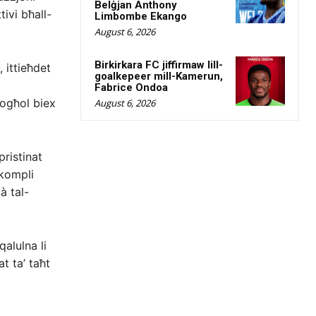
Belġjan Anthony
tivi bħall-
Limbombe Ekango
August 6, 2026
Birkirkara FC jiffirmaw lill-
 ittieħdet
goalkepeer mill-Kamerun,
Fabrice Ondoa
-xogħol biex
August 6, 2026
pristinat
tkompli
à tal-
qalulna li
t ta’ taħt