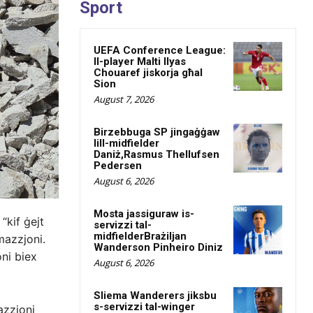
Sport
UEFA Conference League:
Il-player Malti Ilyas
Chouaref jiskorja għal
Sion
August 7, 2026
Birzebbuga SP jingaġġaw
lill-midfielder
Daniż,Rasmus Thellufsen
Pedersen
August 6, 2026
Mosta jassiguraw is-
“kif ġejt
servizzi tal-
midfielderBrażiljan
mazzjoni.
Wanderson Pinheiro Diniz
ni biex
August 6, 2026
Sliema Wanderers jiksbu
s-servizzi tal-winger
 azzjoni