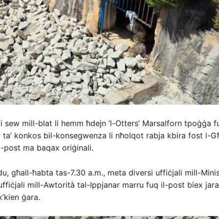
rti sew mill-blat li hemm ħdejn ‘l-Otters’ Marsalforn tpoġġa 
ta’ konkos bil-konsegwenza li nħolqot rabja kbira fost l-
l-post ma baqax oriġinali.
, għall-ħabta tas-7.30 a.m., meta diversi uffiċjali mill-Mini
fiċjali mill-Awtorità tal-Ippjanar marru fuq il-post biex jar
’kien ġara.