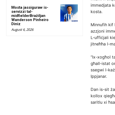
immedjata kon
Mosta jassiguraw is-
kosta.
servizzi tal-
midfielderBrażiljan
Wanderson Pinheiro
Diniz
Minnufih kif
August 6, 2026
azzjoni immed
L-uffiċjali k
jitneħħa l-ma
“Ix-xogħol ta
għall-istat o
ssegwi l-każ 
Ippjanar.
Dan is-sit ża
kollox qiegħe
saritlu xi ħsa