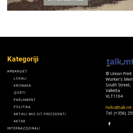
Kategoriji
AĦBARIJIET
© Union Print 
LOKALI
Worker's Memo
South Street,
KRONAKA
Valletta
QORTI
VLT1104
PARLAMENT
hello@talk.mt
POLITIKA
Tel: (+356) 2
ARTIKLI MIS-SIT PREĊEDENTI
AKTAR
INTERNAZZJONALI