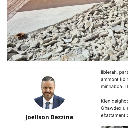
Ilbieraħ, pa
ammont kbir 
minħabba li 
Kien dalgħodu
Għawdex u uf
eżattament x
Joellson Bezzina