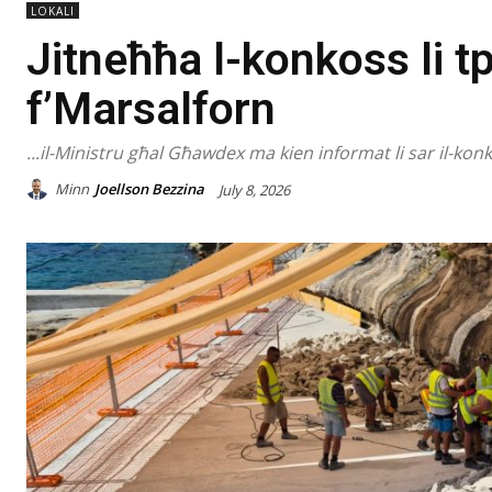
LOKALI
Jitneħħa l-konkoss li t
f’Marsalforn
...il-Ministru għal Għawdex ma kien informat li sar il-kon
Minn
Joellson Bezzina
July 8, 2026