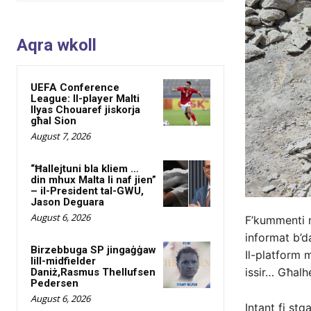
Aqra wkoll
UEFA Conference
League: Il-player Malti
Ilyas Chouaref jiskorja
għal Sion
August 7, 2026
“Ħallejtuni bla kliem …
din mhux Malta li naf jien”
– il-President tal-GWU,
Jason Deguara
August 6, 2026
F’kummenti ma
informat b’d
Birzebbuga SP jingaġġaw
Il-platform 
lill-midfielder
issir… Għalh
Daniż,Rasmus Thellufsen
Pedersen
August 6, 2026
Intant fi stq