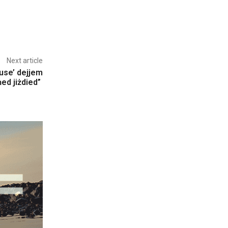
Next article
 use’ dejjem
ed jiżdied”