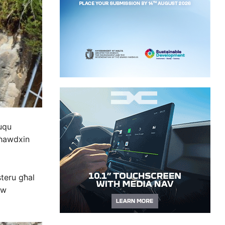
fuqu
Għawdxin
steru għal
aw