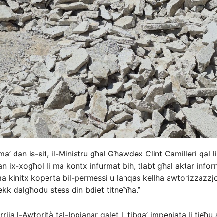
’ dan is-sit, il-Ministru għal Għawdex Clint Camilleri qal li 
an ix-xogħol li ma kontx infurmat bih, tlabt għal aktar infor
ma kinitx koperta bil-permessi u lanqas kellha awtorizzazzjo
ekk dalgħodu stess din bdiet titneħħa.”
arrija l-Awtorità tal-Ippjanar qalet li tibqa’ impenjata li tieħu