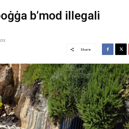
poġġa b’mod illegali
kos
Share