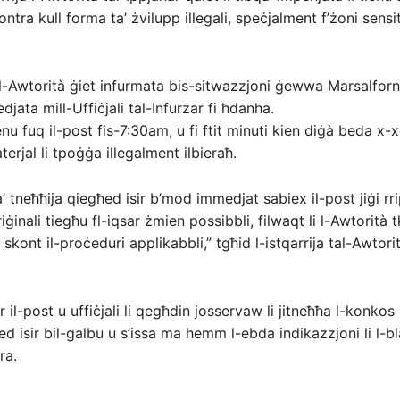
tra kull forma ta’ żvilupp illegali, speċjalment f’żoni sensit
 l-Awtorità ġiet infurmata bis-sitwazzjoni ġewwa Marsalforn,
jata mill-Uffiċjali tal-Infurzar fi ħdanha.
ienu fuq il-post fis-7:30am, u fi ftit minuti kien diġà beda x
terjal li tpoġġa illegalment ilbieraħ.
’ tneħħija qiegħed isir b’mod immedjat sabiex il-post jiġi rri
riġinali tiegħu fl-iqsar żmien possibbli, filwaqt li l-Awtorità 
skont il-proċeduri applikabbli,” tgħid l-istqarrija tal-Awtorit
r il-post u uffiċjali li qegħdin josservaw li jitneħħa l-konkos 
d isir bil-galbu u s’issa ma hemm l-ebda indikazzjoni li l-bla
ra.