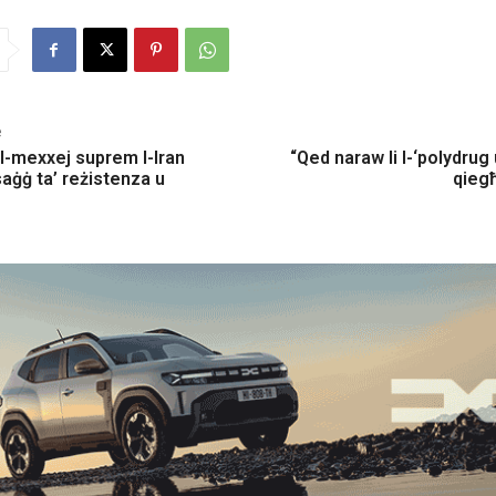
e
al-mexxej suprem l-Iran
“Qed naraw li l-‘polydrug
aġġ ta’ reżistenza u
qiegħ