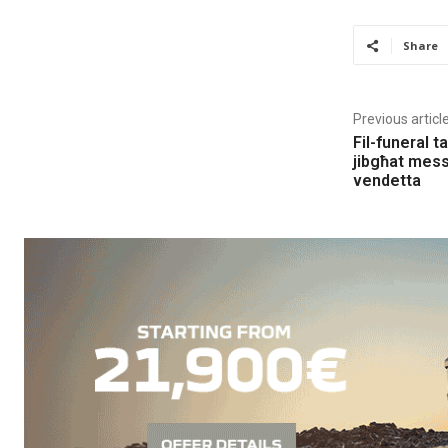
Share
Previous articl
Fil-funeral t
jibgħat mess
vendetta