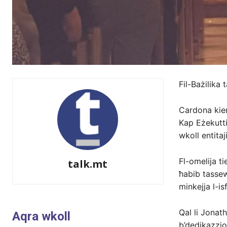
Fil-Bażilika 
Cardona kien 
Kap Eżekutti
wkoll entitaj
Fl-omelija t
talk.mt
ħabib tassew 
minkejja l-i
Qal li Jonat
Aqra wkoll
b’dedikazzjo