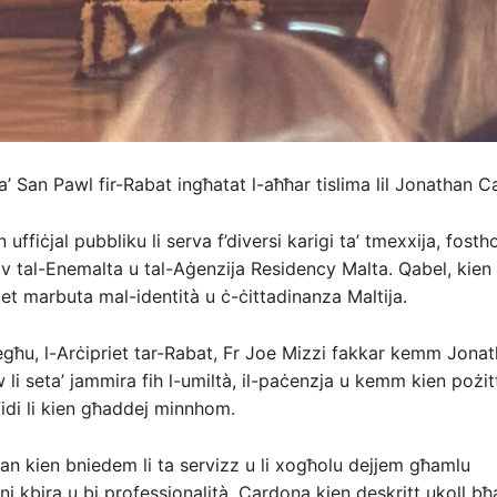
ta’ San Pawl fir-Rabat ingħatat l-aħħar tislima lil Jonathan 
uffiċjal pubbliku li serva f’diversi karigi ta’ tmexxija, fost
v tal-Enemalta u tal-Aġenzija Residency Malta. Qabel, kie
iet marbuta mal-identità u ċ-ċittadinanza Maltija.
iegħu, l-Arċipriet tar-Rabat, Fr Joe Mizzi fakkar kemm Jona
li seta’ jammira fih l-umiltà, il-paċenzja u kemm kien pożitt
sfidi li kien għaddej minnhom.
han kien bniedem li ta servizz u li xogħolu dejjem għamlu
ni kbira u bi professjonalità. Cardona kien deskritt ukoll b