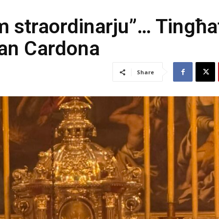
 straordinarju”… Tingħat
than Cardona
Share