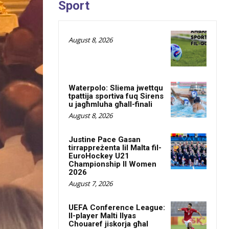
Sport
August 8, 2026
Waterpolo: Sliema jwettqu
tpattija sportiva fuq Sirens
u jagħmluha għall-finali
August 8, 2026
Justine Pace Gasan
tirrappreżenta lil Malta fil-
EuroHockey U21
Championship II Women
2026
August 7, 2026
UEFA Conference League:
Il-player Malti Ilyas
Chouaref jiskorja għal