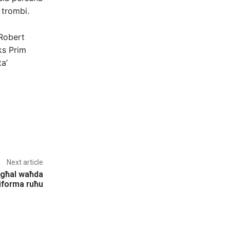
’ trombi.
 Robert
ks Prim
a’
Next article
 għal waħda
riforma ruħu