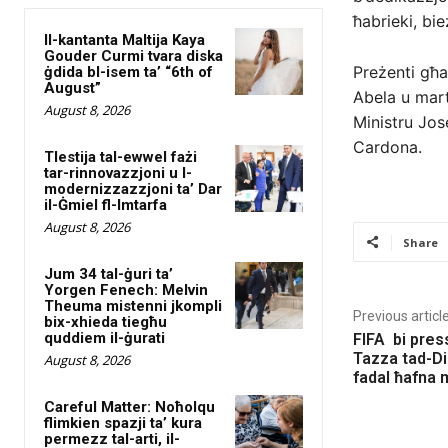
ħabrieki, bie
Il-kantanta Maltija Kaya
Gouder Curmi tvara diska
Preżenti għa
ġdida bl-isem ta’ “6th of
August”
Abela u mart
August 8, 2026
Ministru Jos
Cardona.
Tlestija tal-ewwel fażi
tar-rinnovazzjoni u l-
modernizzazzjoni ta’ Dar
il-Ġmiel fl-Imtarfa
August 8, 2026
Share
Jum 34 tal-ġuri ta’
Yorgen Fenech: Melvin
Theuma mistenni jkompli
Previous articl
bix-xhieda tiegħu
quddiem il-ġurati
FIFA bi pressj
Tazza tad-Di
August 8, 2026
fadal ħafna
Careful Matter: Noħolqu
flimkien spazji ta’ kura
permezz tal-arti, il-