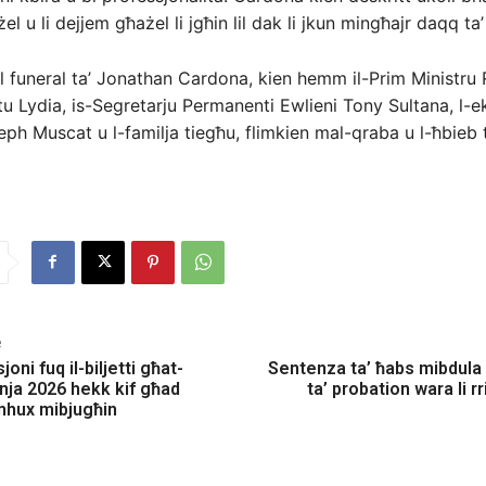
żel u li dejjem għażel li jgħin lil dak li jkun mingħajr daqq ta
l funeral ta’ Jonathan Cardona, kien hemm il-Prim Ministru
u Lydia, is-Segretarju Permanenti Ewlieni Tony Sultana, l-e
eph Muscat u l-familja tiegħu, flimkien mal-qraba u l-ħbieb t
e
oni fuq il-biljetti għat-
Sentenza ta’ ħabs mibdula
nja 2026 hekk kif għad
ta’ probation wara li r
 mhux mibjugħin