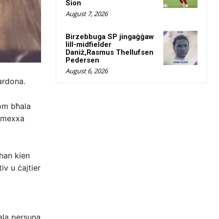
Sion
August 7, 2026
Birzebbuga SP jingaġġaw
lill-midfielder
Daniż,Rasmus Thellufsen
Pedersen
August 6, 2026
Cardona.
hom bħala
n mexxa
than kien
iv u ċajtier
ħala persuna