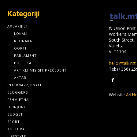
Kategoriji
AĦBARIJIET
© Union Print 
LOKALI
Worker's Memo
South Street,
KRONAKA
Valletta
QORTI
VLT1104
PARLAMENT
hello@talk.mt
POLITIKA
Tel: (+356) 2
ARTIKLI MIS-SIT PREĊEDENTI
AKTAR
INTERNAZZJONALI
BLOGGERS
Website
ArtHo
FEHMIETNA
OPINJONI
BUDGET
SPORT
KULTURA
LIFESTYLE