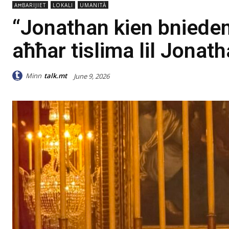
AĦBARIJIET
LOKALI
UMANITÀ
“Jonathan kien bniedem
aħħar tislima lil Jona
Minn
talk.mt
June 9, 2026