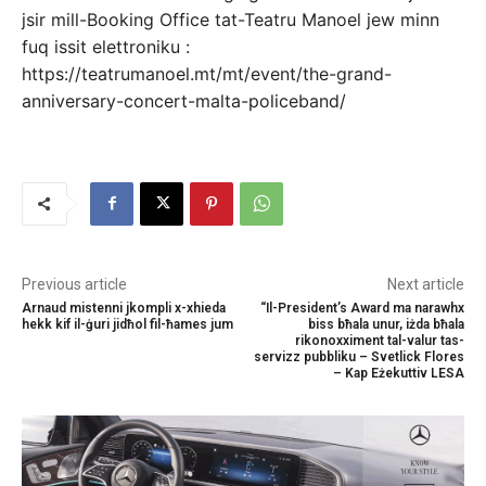
jsir mill-Booking Office tat-Teatru Manoel jew minn
fuq issit elettroniku :
https://teatrumanoel.mt/mt/event/the-grand-
anniversary-concert-malta-policeband/
Previous article
Next article
Arnaud mistenni jkompli x-xhieda
“Il-President’s Award ma narawhx
hekk kif il-ġuri jidħol fil-ħames jum
biss bħala unur, iżda bħala
rikonoxximent tal-valur tas-
servizz pubbliku – Svetlick Flores
– Kap Eżekuttiv LESA