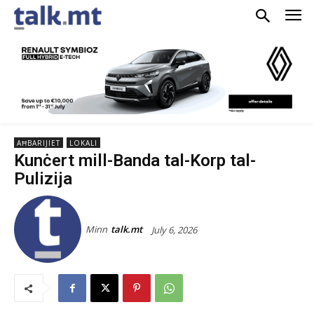
AĦBARIJIET
LOKALI
Kunċert mill-Banda tal-Korp tal-
Pulizija
Minn
talk.mt
July 6, 2026