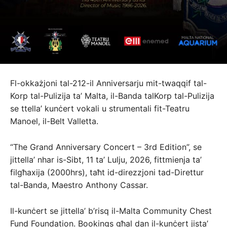
Fl-okkażjoni tal-212-il Anniversarju mit-twaqqif tal-
Korp tal-Pulizija ta’ Malta, il-Banda talKorp tal-Pulizija
se ttella’ kunċert vokali u strumentali fit-Teatru
Manoel, il-Belt Valletta.
“The Grand Anniversary Concert – 3rd Edition”, se
jittella’ nhar is-Sibt, 11 ta’ Lulju, 2026, fittmienja ta’
filgħaxija (2000hrs), taħt id-direzzjoni tad-Direttur
tal-Banda, Maestro Anthony Cassar.
Il-kunċert se jittella’ b’risq il-Malta Community Chest
Fund Foundation. Bookings għal dan il-kunċert jista’