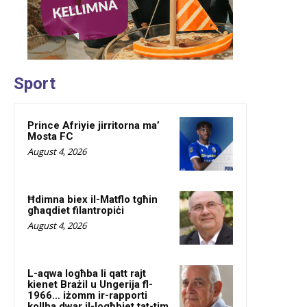
Sport
Prince Afriyie jirritorna ma’
Mosta FC
August 4, 2026
Ħdimna biex il-Matflo tgħin
għaqdiet filantropiċi
August 4, 2026
L-aqwa logħba li qatt rajt
kienet Brażil u Ungerija fl-
1966… iżomm ir-rapporti
kollha dwar il-logħbiet tat-tim