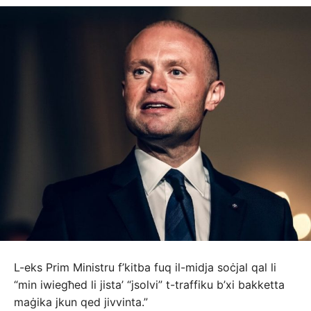
L-eks Prim Ministru f’kitba fuq il-midja soċjal qal li
“min iwiegħed li jista’ “jsolvi” t-traffiku b’xi bakketta
maġika jkun qed jivvinta.”