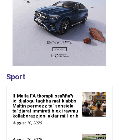
Sport
Il-Malta FA tkompli ssaħħaħ
id-djalogu tagħha mal-klabbs
Maltin permezz ta’ sensiela
ta’ żjarat immirati biex irawmu
kollaborazzjoni aktar mill-qrib
August 10, 2026
August 10, 2026