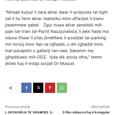
“Ninsab kurjuż li nara aktar dwar il-proposta tal-light
rail li hu ferm aktar realistiku minn affarijiet li kienu
jissemmew qabel. Żgur huwa aktar sensibbli mill-
pjan tat-train tal-Partit Nazzjonalista, li jekk ħadd ma
nduna ifisser li jridu jitneħħew il-postijiet tal-parking
mit-toroq minn fejn se tgħaddi, u din tgħaddi minn
mal-parapetti u gallariji tan-nies. Sakemm ma
jgħadduwix mill-ODZ. Iżda dik storja oħra,” temm
jikteb fuq il-midja soċjali Dr Muscat.
Previous article
Next article
L-EKONOMIJA TA’ GĦAWDEX: IL-
Il-files imħassra fuq il-kompjuter