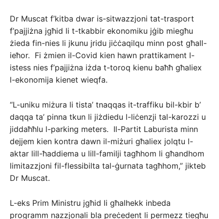
Dr Muscat f’kitba dwar is-sitwazzjoni tat-trasport
f’pajjiżna jgħid li t-tkabbir ekonomiku jġib miegħu
żieda fin-nies li jkunu jridu jiċċaqilqu minn post għall-
ieħor. Fi żmien il-Covid kien hawn prattikament l-
istess nies f’pajjiżna iżda t-toroq kienu baħħ għaliex
l-ekonomija kienet wieqfa.
“L-uniku miżura li tista’ tnaqqas it-traffiku bil-kbir b’
daqqa ta’ pinna tkun li jiżdiedu l-liċenzji tal-karozzi u
jiddaħħlu l-parking meters. Il-Partit Laburista minn
dejjem kien kontra dawn il-miżuri għaliex jolqtu l-
aktar lill-ħaddiema u lill-familji tagħhom li għandhom
limitazzjoni fil-flessibilta tal-ġurnata tagħhom,” jikteb
Dr Muscat.
L-eks Prim Ministru jgħid li għalhekk inbeda
programm nazzjonali bla preċedent li permezz tiegħu