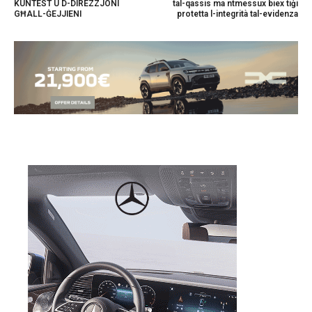
KUNTEST U D-DIREZZJONI
tal-qassis ma ntmessux biex tiġi
GĦALL-ĠEJJIENI
protetta l-integrità tal-evidenza