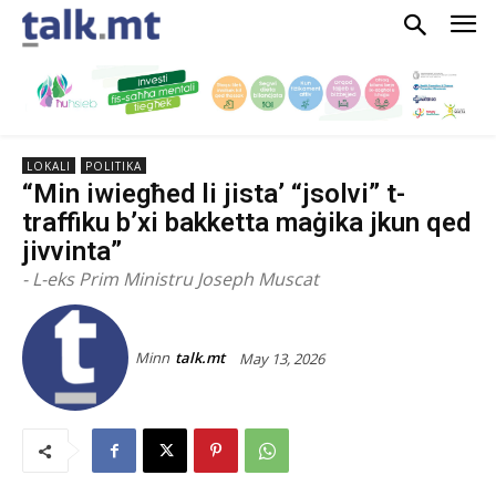
LOKALI
POLITIKA
“Min iwiegħed li jista’ “jsolvi” t-
traffiku b’xi bakketta maġika jkun qed
jivvinta”
- L-eks Prim Ministru Joseph Muscat
Minn
talk.mt
May 13, 2026