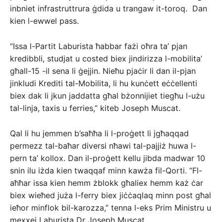
inbniet infrastruttrura ġdida u trangaw it-toroq. Dan
kien l-ewwel pass.
“Issa l-Partit Laburista ħabbar fażi oħra ta’ pjan
kredibbli, studjat u costed biex jindirizza l-mobilita’
għall-15 -il sena li ġejjin. Nieħu pjaċir li dan il-pjan
jinkludi Krediti tal-Mobilita, li hu kunċett eċċellenti
biex dak li jkun jaddatta għal bżonnijiet tiegħu l-użu
tal-linja, taxis u ferries,” kiteb Joseph Muscat.
Qal li hu jemmen b’saħħa li l-proġett li jgħaqqad
permezz tal-baħar diversi nħawi tal-pajjiż huwa l-
pern ta’ kollox. Dan il-proġett kellu jibda madwar 10
snin ilu iżda kien twaqqaf minn kawża fil-Qorti. “Fl-
aħħar issa kien hemm żblokk għaliex hemm każ ċar
biex wieħed juża l-ferry biex jiċċaqlaq minn post għal
ieħor minflok bil-karozza,” tenna l-eks Prim Ministru u
mexxej Laburista Dr Joseph Muscat.