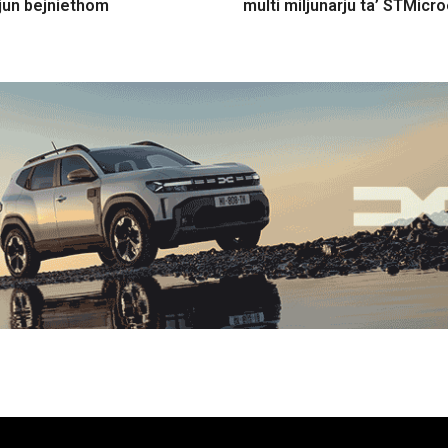
jun bejniethom
multi miljunarju ta’ STMicr