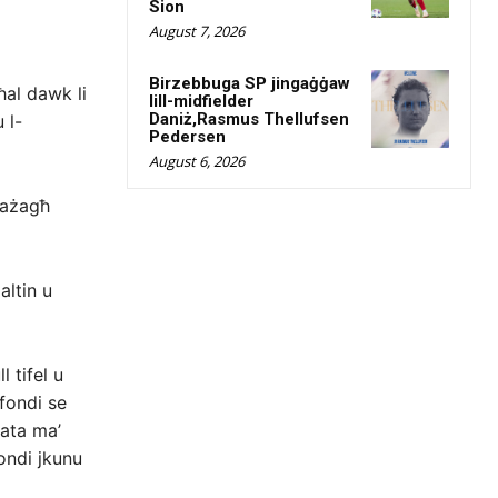
Sion
August 7, 2026
Birzebbuga SP jingaġġaw
ħal dawk li
lill-midfielder
Daniż,Rasmus Thellufsen
 l-
Pedersen
August 6, 2026
ħażagħ
ltin u
 tifel u
-fondi se
tata ma’
fondi jkunu