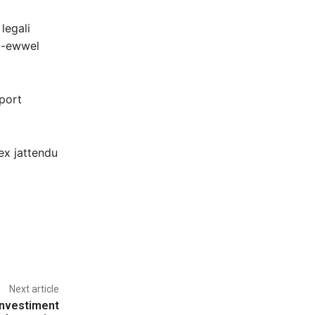
legali
fl-ewwel
sport
ex jattendu
Next article
-investiment