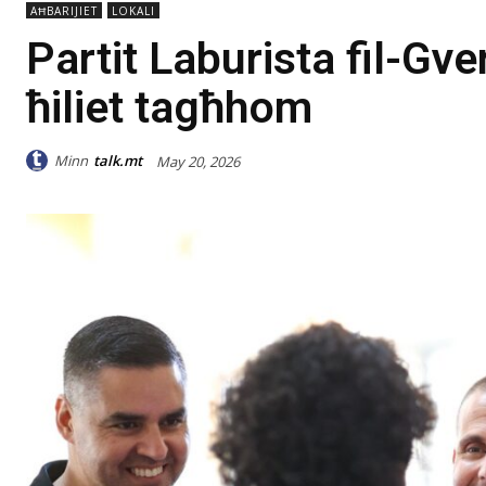
AĦBARIJIET
LOKALI
Partit Laburista fil-Gver
ħiliet tagħhom
Minn
talk.mt
May 20, 2026