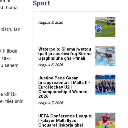
ti li
Sport
osti huma
August 8, 2026
nistru Ian
Waterpolo: Sliema jwettqu
 li jibda
tpattija sportiva fuq Sirens
t tax-
u jagħmluha għall-finali
August 8, 2026
ħdu sehem
Justine Pace Gasan
tirrappreżenta lil Malta fil-
EuroHockey U21
Championship II Women
a kif iż-
2026
 tliet snin
August 7, 2026
UEFA Conference League:
Il-player Malti Ilyas
Chouaref jiskorja għal