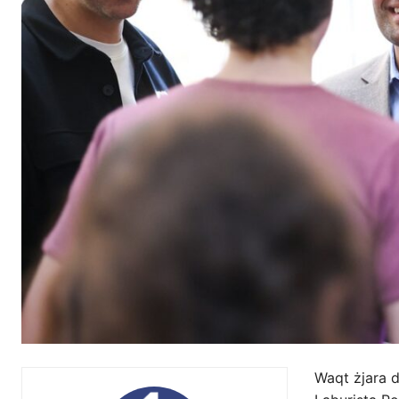
Waqt żjara d