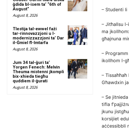
ġdida bl-isem ta’ “6th of
August”
– Studenti li
August 8, 2026
– Jitħallsu l
Tlestija tal-ewwel fażi
ma jkollhomx
tar-rinnovazzjoni u l-
modernizzazzjoni ta’ Dar
għajnuna mi
il-Ġmiel fl-Imtarfa
August 8, 2026
– Programm t
ikollhom l-g
Jum 34 tal-ġuri ta’
Yorgen Fenech: Melvin
Theuma mistenni jkompli
– Tissaħħaħ
bix-xhieda tiegħu
quddiem il-ġurati
Għawdxin jag
August 8, 2026
– Se jitnieda
tifla f’pajji
jkunu jistgħ
korsijiet edu
aċċessibbli 