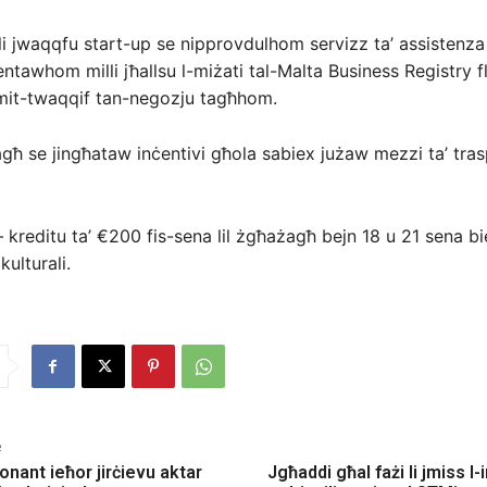
i jwaqqfu start-up se nipprovdulhom servizz ta’ assistenza 
entawhom milli jħallsu l-miżati tal-Malta Business Registry 
mit-twaqqif tan-negozju tagħhom.
għ se jingħataw inċentivi għola sabiex jużaw mezzi ta’ tra
– kreditu ta’ €200 fis-sena lil żgħażagħ bejn 18 u 21 sena bi
ulturali.
e
onant ieħor jirċievu aktar
Jgħaddi għal fażi li jmiss l