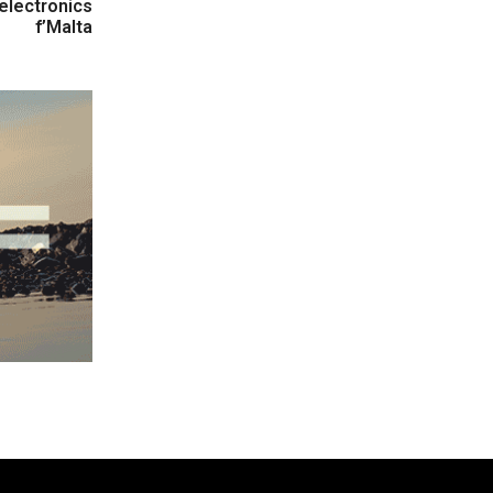
oelectronics
f’Malta