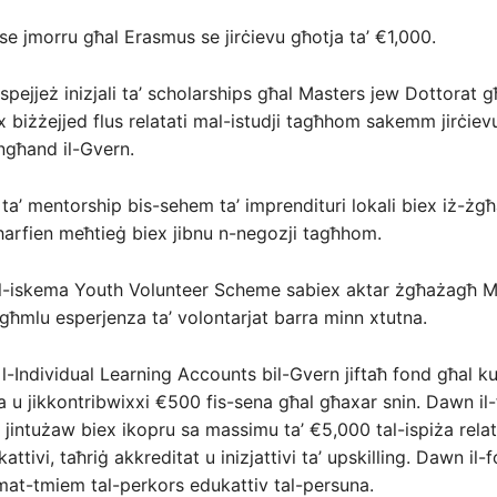
 se jmorru għal Erasmus se jirċievu għotja ta’ €1,000.
-ispejjeż inizjali ta’ scholarships għal Masters jew Dottorat g
 biżżejjed flus relatati mal-istudji tagħhom sakemm jirċievu
ngħand il-Gvern.
a’ mentorship bis-sehem ta’ imprendituri lokali biex iż-żg
ħarfien meħtieġ biex jibnu n-negozji tagħhom.
 l-iskema Youth Volunteer Scheme sabiex aktar żgħażagħ Ma
ħmlu esperjenza ta’ volontarjat barra minn xtutna.
 l-Individual Learning Accounts bil-Gvern jiftaħ fond għal kull
żna u jikkontribwixxi €500 fis-sena għal għaxar snin. Dawn il
u jintużaw biex ikopru sa massimu ta’ €5,000 tal-ispiża rela
kattivi, taħriġ akkreditat u inizjattivi ta’ upskilling. Dawn il-
mat-tmiem tal-perkors edukattiv tal-persuna.