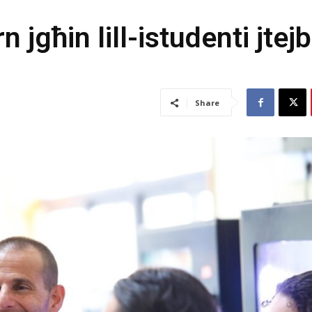
n jgħin lill-istudenti jtejb
Share