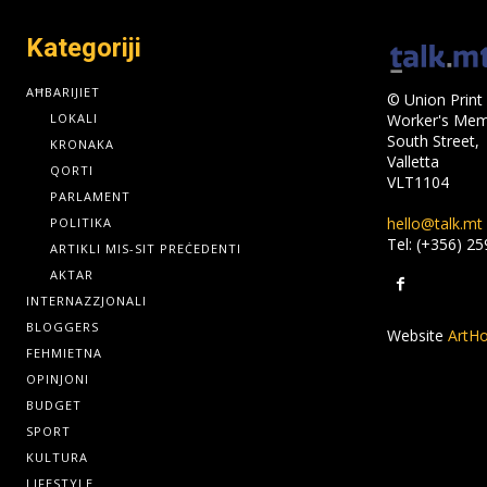
Kategoriji
AĦBARIJIET
© Union Print 
LOKALI
Worker's Memo
South Street,
KRONAKA
Valletta
QORTI
VLT1104
PARLAMENT
hello@talk.mt
POLITIKA
Tel: (+356) 2
ARTIKLI MIS-SIT PREĊEDENTI
AKTAR
INTERNAZZJONALI
BLOGGERS
Website
ArtHo
FEHMIETNA
OPINJONI
BUDGET
SPORT
KULTURA
LIFESTYLE