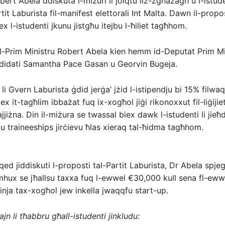
ert Abela ddiskuta l-miżuri li jolqtu liż-żgħażagħ u l-istuden
tit Laburista fil-manifest elettorali Int Malta. Dawn il-prop
x l-istudenti jkunu jistgħu itejbu l-ħiliet tagħhom.
l-Prim Ministru Robert Abela kien hemm id-Deputat Prim Mi
ndidati Samantha Pace Gasan u Georvin Bugeja.
li Gvern Laburista ġdid jerġa’ jżid l-istipendju bi 15% filwaqt
x it-tagħlim ibbażat fuq ix-xogħol jiġi rikonoxxut fil-liġijie
jjiżna. Din il-miżura se twassal biex dawk l-istudenti li jie
s u traineeships jirċievu ħlas xieraq tal-ħidma tagħhom.
qed jiddiskuti l-proposti tal-Partit Laburista, Dr Abela spjeg
ux se jħallsu taxxa fuq l-ewwel €30,000 kull sena fl-ewwel
-dinja tax-xogħol jew inkella jwaqqfu start-up.
jn li tħabbru għall-istudenti jinkludu: