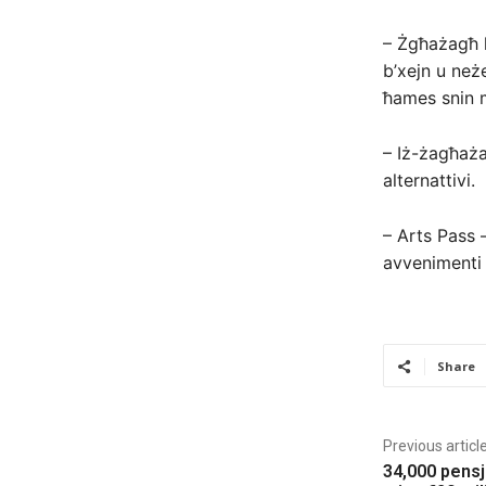
– Żgħażagħ l
b’xejn u neż
ħames snin 
– Iż-żagħaża
alternattivi.
– Arts Pass 
avvenimenti k
Share
Previous articl
34,000 pensj