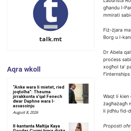
Laburista Rob
għandu l-Par
mmirati sabie
Fiż-żjara ma
Borg u l-ka
talk.mt
Dr Abela qal 
proċess sabie
xogħol ta’ pa
Aqra wkoll
f’internship
“Anke wara li mietet, ried
joqtolha”: Theuma
Waqt li kien 
jirrakkonta x’qal Fenech
dwar Daphne wara l-
żagħażagħ mh
assassinju
li jidħlu fid
August 8, 2026
Proposti oħra
Il-kantanta Maltija Kaya
Gouder Curmi tvara diska