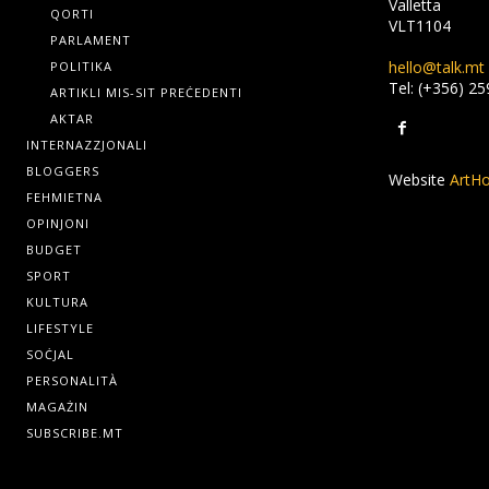
Valletta
QORTI
VLT1104
PARLAMENT
hello@talk.mt
POLITIKA
Tel: (+356) 2
ARTIKLI MIS-SIT PREĊEDENTI
AKTAR
INTERNAZZJONALI
BLOGGERS
Website
ArtHo
FEHMIETNA
OPINJONI
BUDGET
SPORT
KULTURA
LIFESTYLE
SOĊJAL
PERSONALITÀ
MAGAŻIN
SUBSCRIBE.MT