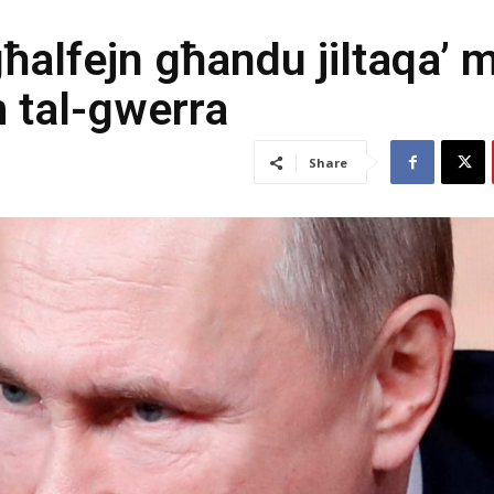
għalfejn għandu jiltaqa’ 
m tal-gwerra
Share