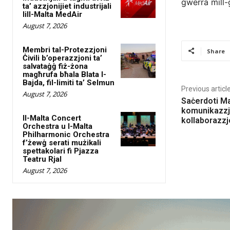
gwerra mill-
ta’ azzjonijiet industrijali
lill-Malta MedAir
August 7, 2026
Membri tal-Protezzjoni
Share
Ċivili b’operazzjoni ta’
salvataġġ fiż-żona
magħrufa bħala Blata l-
Bajda, fil-limiti ta’ Selmun
Previous articl
August 7, 2026
Saċerdoti Malt
komunikazzjo
Il-Malta Concert
kollaborazzj
Orchestra u l-Malta
Philharmonic Orchestra
f’żewġ serati mużikali
spettakolari fi Pjazza
Teatru Rjal
August 7, 2026