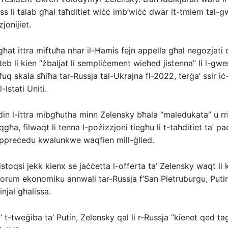
ss li talab għal taħditiet wiċċ imb’wiċċ dwar it-tmiem tal-g
jonijiet.
ħat ittra miftuħa nhar il-Ħamis fejn appella għal negozjati d
iteb li kien “żbaljat li sempliċement wieħed jistenna” li l-gwer
fuq skala sħiħa tar-Russja tal-Ukrajna fl-2022, terġa’ ssir iċ
-Istati Uniti.
 din l-ittra mibgħutha minn Zelensky bħala “maledukata” u rri
qgħa, filwaqt li tenna l-pożizzjoni tiegħu li t-taħditiet ta’ pa
ppreċedu kwalunkwe waqfien mill-ġlied.
stoqsi jekk kienx se jaċċetta l-offerta ta’ Zelensky waqt li 
l-forum ekonomiku annwali tar-Russja f’San Pietruburgu, Putin
injal għalissa.
 t-tweġiba ta’ Putin, Zelensky qal li r-Russja “kienet qed tag