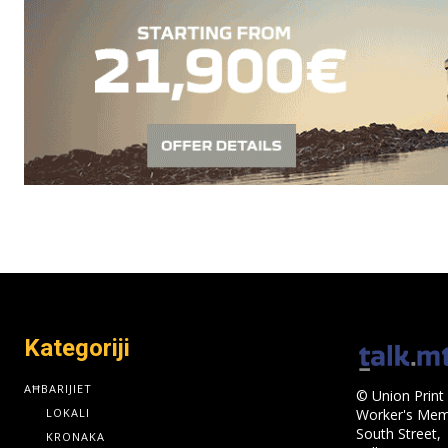
Kategoriji
AĦBARIJIET
© Union Print 
LOKALI
Worker's Memo
South Street,
KRONAKA