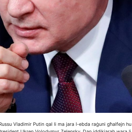
 Russu Vladimir Putin qal li ma jara l-ebda raġuni għalfejn h
-President Ukren Volodymyr Zelensky. Dan iddikjarah wara li