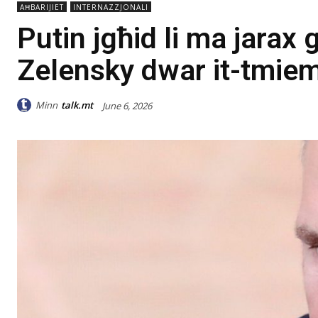
AĦBARIJIET
INTERNAZZJONALI
Putin jgħid li ma jarax 
Zelensky dwar it-tmie
Minn
talk.mt
June 6, 2026