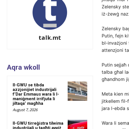
Zelensky ste
iż-żewġ nazz
Zelensky bag
Putin, fejn k
talk.mt
bl-invażjoni 
attenzjoni tal
Putin sejjaħ
Aqra wkoll
talba għal la
għandhom ji
Il-GWU se tibda
azzjonijiet industrijali
Meta kien mi
f’Dar Emmaus wara li l-
maniġment irrifjuta li
jitkellem fi
jiltaqa’ magħha
jara l-ebda s
August 7, 2026
Wara li sema’
Il-GWU tirreġistra tilwima
industrijali u tagħti avviż