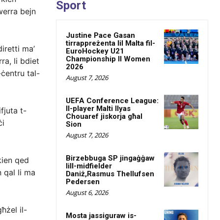
Sport
werra bejn
Justine Pace Gasan
tirrappreżenta lil Malta fil-
iretti ma’
EuroHockey U21
Championship II Women
ra, li bdiet
2026
-ċentru tal-
August 7, 2026
UEFA Conference League:
Il-player Malti Ilyas
fjuta t-
Chouaref jiskorja għal
ċi
Sion
August 7, 2026
Birzebbuga SP jingaġġaw
kien qed
lill-midfielder
 qal li ma
Daniż,Rasmus Thellufsen
Pedersen
August 6, 2026
ħżel il-
Mosta jassiguraw is-