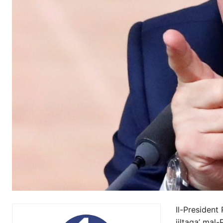
Il-President
jiltaqa’ mal