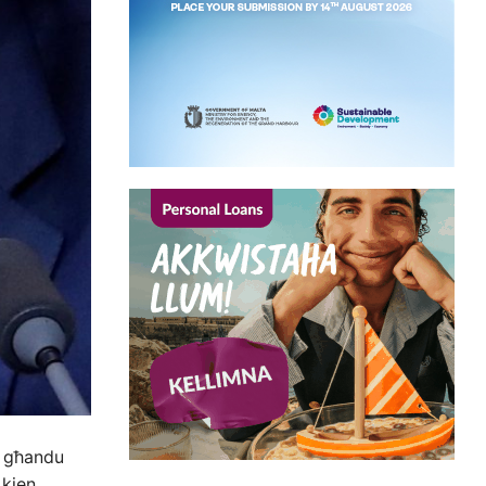
u għandu
 kien