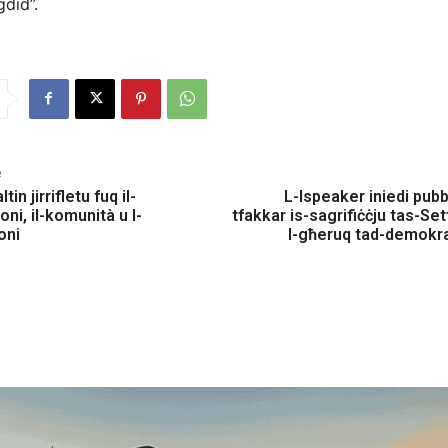
ġdid”.
e
in jirrifletu fuq il-
L-Ispeaker iniedi pubbl
ni, il-komunità u l-
tfakkar is-sagrifiċċju tas-Se
oni
l-għeruq tad-demokra