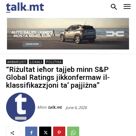
AĦBARIJIET
LOKALI
POLITIKA
“Riżultat ieħor tajjeb minn S&P
Global Ratings jikkonfermaw il-
klassifikazzjoni ta’ pajjiżna”
Minn
talk.mt
June 6, 2026