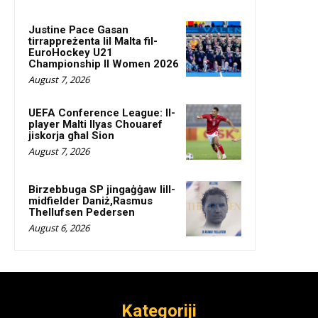
Justine Pace Gasan
tirrappreżenta lil Malta fil-
EuroHockey U21
Championship II Women 2026
August 7, 2026
UEFA Conference League: Il-
player Malti Ilyas Chouaref
jiskorja għal Sion
August 7, 2026
Birzebbuga SP jingaġġaw lill-
midfielder Daniż,Rasmus
Thellufsen Pedersen
August 6, 2026
Kategoriji