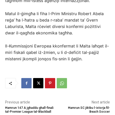
tagħhom mill-istess aġenziji internazzjonali.
Matul il-ġimgħa li fiha l-Prim Ministru Robert Abela
reġa’ ħa l-ħatra u beda r-raba’ mandat ta’ Gvern
Laburista, Malta rċeviet diversi konfermi pożittivi
dwar il-qagħda ekonomika tagħha.
Il-Kummissjoni Ewropea kkonfermat li Malta laħqet il-
miri fiskali qabel iż-żmien, u li d-defiċit tal-pajjiż
mistenni jkompli jonqos fis-snin li ġejjin.
Previous article
Next article
Ħamrun 147 A jgħaddu għall-finali
Ħamrun SC jiktbu l-istorja fil-
tal-Premier League tal-Blackball
Beach Soccer