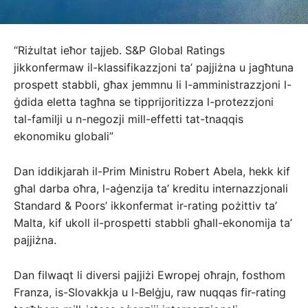
“Riżultat ieħor tajjeb. S&P Global Ratings
jikkonfermaw il-klassifikazzjoni ta’ pajjiżna u jagħtuna
prospett stabbli, għax jemmnu li l-amministrazzjoni l-
ġdida eletta tagħna se tipprijoritizza l-protezzjoni
tal-familji u n-negozji mill-effetti tat-tnaqqis
ekonomiku globali”
Dan iddikјarah il-Prim Ministru Robert Abela, hekk kif
għal darba oħra, l-aġenzija ta’ kreditu internazzjonali
Standard & Poors’ ikkonfermat ir-rating pożittiv ta’
Malta, kif ukoll il-prospetti stabbli għall-ekonomija ta’
pajjiżna.
Dan filwaqt li diversi pajjiżi Ewropej oħrajn, fosthom
Franza, is-Slovakkja u l-Belġju, raw nuqqas fir-rating