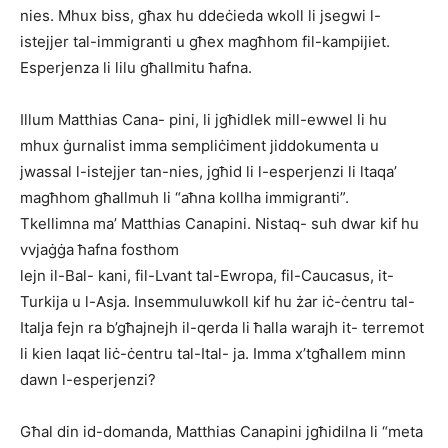
nies. Mhux biss, għax hu ddeċieda wkoll li jsegwi l-
istejjer tal-immigranti u għex magħhom fil-kampijiet.
Esperjenza li lilu għallmitu ħafna.
Illum Matthias Cana- pini, li jgħidlek mill-ewwel li hu
mhux ġurnalist imma sempliċiment jiddokumenta u
jwassal l-istejjer tan-nies, jgħid li l-esperjenzi li ltaqa’
magħhom għallmuh li “aħna kollha immigranti”.
Tkellimna ma’ Matthias Canapini. Nistaq- suh dwar kif hu
vvjaġġa ħafna fosthom
lejn il-Bal- kani, fil-Lvant tal-Ewropa, fil-Caucasus, it-
Turkija u l-Asja. Insemmuluwkoll kif hu żar iċ-ċentru tal-
Italja fejn ra b’għajnejh il-qerda li ħalla warajh it- terremot
li kien laqat liċ-ċentru tal-Ital- ja. Imma x’tgħallem minn
dawn l-esperjenzi?
Għal din id-domanda, Matthias Canapini jgħidilna li “meta