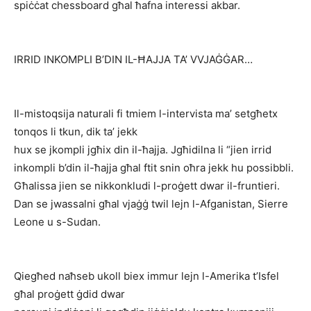
spiċċat chessboard għal ħafna interessi akbar.
IRRID INKOMPLI B’DIN IL-ĦAJJA TA’ VVJAĠĠAR…
Il-mistoqsija naturali fi tmiem l-intervista ma’ setgħetx
tonqos li tkun, dik ta’ jekk
hux se jkompli jgħix din il-ħajja. Jgħidilna li “jien irrid
inkompli b’din il-ħajja għal ftit snin oħra jekk hu possibbli.
Għalissa jien se nikkonkludi l-proġett dwar il-fruntieri.
Dan se jwassalni għal vjaġġ twil lejn l-Afganistan, Sierre
Leone u s-Sudan.
Qiegħed naħseb ukoll biex immur lejn l-Amerika t’Isfel
għal proġett ġdid dwar