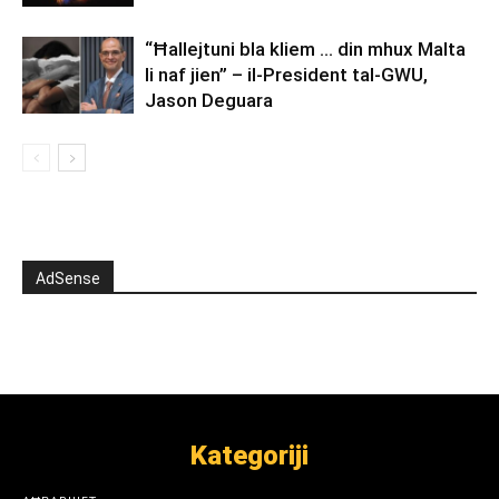
“Ħallejtuni bla kliem … din mhux Malta
li naf jien” – il-President tal-GWU,
Jason Deguara
AdSense
Kategoriji