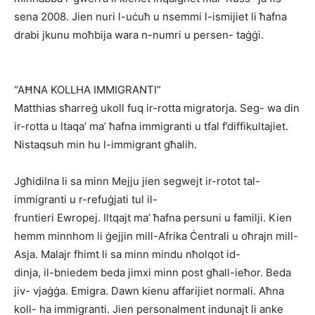
sena 2008. Jien nuri l-uċuħ u nsemmi l-ismijiet li ħafna
drabi jkunu moħbija wara n-numri u persen- taġġi.
“AĦNA KOLLHA IMMIGRANTI”
Matthias sħarreġ ukoll fuq ir-rotta migratorja. Seg- wa din
ir-rotta u ltaqa’ ma’ ħafna immigranti u tfal f’diffikultajiet.
Nistaqsuh min hu l-immigrant għalih.
Jgħidilna li sa minn Mejju jien segwejt ir-rotot tal-
immigranti u r-refuġjati tul il-
fruntieri Ewropej. Iltqajt ma’ ħafna persuni u familji. Kien
hemm minnhom li ġejjin mill-Afrika Ċentrali u oħrajn mill-
Asja. Malajr fhimt li sa minn mindu nħolqot id-
dinja, il-bniedem beda jimxi minn post għall-ieħor. Beda
jiv- vjaġġa. Emigra. Dawn kienu affarijiet normali. Aħna
koll- ha immigranti. Jien personalment indunajt li anke