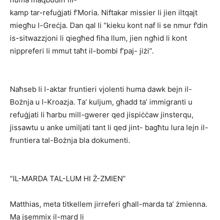
kamp tar-refuġjati f’Moria. Niftakar missier li jien iltqajt
miegħu l-Greċja. Dan qal li “kieku kont naf li se nmur f’din
is-sitwazzjoni li qiegħed fiha llum, jien ngħid li kont
nippreferi li mmut taħt il-bombi f’paj- jiżi”.
Naħseb li l-aktar fruntieri vjolenti huma dawk bejn il-
Bożnja u l-Kroazja. Ta’ kuljum, għadd ta’ immigranti u
refuġjati li ħarbu mill-gwerer qed jispiċċaw jinsterqu,
jissawtu u anke umiljati tant li qed jint- bagħtu lura lejn il-
fruntiera tal-Bożnja bla dokumenti.
“IL-MARDA TAL-LUM HI Ż-ZMIEN”
Matthias, meta titkellem jirreferi għall-marda ta’ żmienna.
Ma jsemmix il-mard li