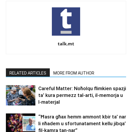
talk.mt
RELATED ARTICLES
MORE FROM AUTHOR
Careful Matter: Noħolqu flimkien spazji
ta’ kura permezz tal-arti, il-memorja u
l-materjal
“Ħasra għax hemm ammont kbir ta’ nar
li nħadem u sfortunatament kellu jibqa’
fil-kamra tan-nar”