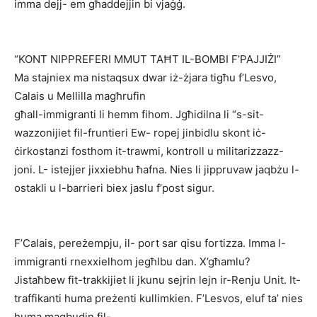
imma dejj- em għaddejjin bi vjaġġ.
“KONT NIPPREFERI MMUT TAĦT IL-BOMBI F’PAJJIŻI”
Ma stajniex ma nistaqsux dwar iż-żjara tigħu f’Lesvo,
Calais u Mellilla magħrufin
għall-immigranti li hemm fihom. Jgħidilna li “s-sit-
wazzonijiet fil-fruntieri Ew- ropej jinbidlu skont iċ-
ċirkostanzi fosthom it-trawmi, kontroll u militarizzazz-
joni. L- istejjer jixxiebhu ħafna. Nies li jippruvaw jaqbżu l-
ostakli u l-barrieri biex jaslu f’post sigur.
F’Calais, pereżempju, il- port sar qisu fortizza. Imma l-
immigranti rnexxielhom jegħlbu dan. X’għamlu?
Jistaħbew fit-trakkijiet li jkunu sejrin lejn ir-Renju Unit. It-
traffikanti huma preżenti kullimkien. F’Lesvos, eluf ta’ nies
huma maqbudin fil-