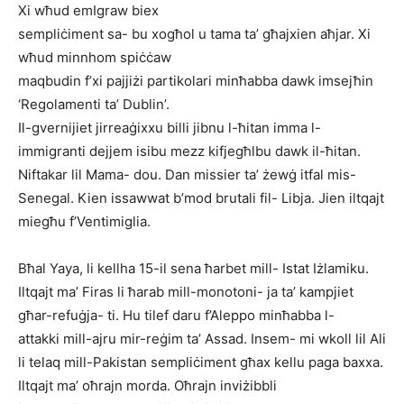
Xi wħud emIgraw biex
sempliċiment sa- bu xogħol u tama ta’ għajxien aħjar. Xi
wħud minnhom spiċċaw
maqbudin f’xi pajjiżi partikolari minħabba dawk imsejħin
‘Regolamenti ta’ Dublin’.
Il-gvernijiet jirreaġixxu billi jibnu l-ħitan imma l-
immigranti dejjem isibu mezz kifjegħlbu dawk il-ħitan.
Niftakar lil Mama- dou. Dan missier ta’ żewġ itfal mis-
Senegal. Kien issawwat b’mod brutali fil- Libja. Jien iltqajt
miegħu f’Ventimiglia.
Bħal Yaya, li kellha 15-il sena ħarbet mill- Istat Iżlamiku.
Iltqajt ma’ Firas li ħarab mill-monotoni- ja ta’ kampjiet
għar-refuġja- ti. Hu tilef daru f’Aleppo minħabba l-
attakki mill-ajru mir-reġim ta’ Assad. Insem- mi wkoll lil Ali
li telaq mill-Pakistan sempliċiment għax kellu paga baxxa.
Iltqajt ma’ oħrajn morda. Oħrajn inviżibbli