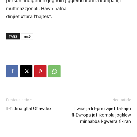
persuni indiġeni li qegħdin jiġġieldu kontra kumpaniji
multinazzjonali. Hawn ħafna
dinjiet x’tara f’ħajtek”.
TAGS
ms5
Previous article
Next article
Il-ħidma għal Għawdex
Twissija li l-prezzijiet tal-ajru
fl-Ewropa jaf ikomplu jogħlew
minħabba l-gwerra fl-Iran