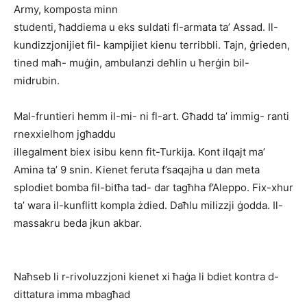
Army, komposta minn
studenti, ħaddiema u eks suldati fl-armata ta’ Assad. Il-
kundizzjonijiet fil- kampijiet kienu terribbli. Tajn, ġrieden,
tined maħ- muġin, ambulanzi deħlin u ħerġin bil-
midrubin.
Mal-fruntieri hemm il-mi- ni fl-art. Għadd ta’ immig- ranti
rnexxielhom jgħaddu
illegalment biex isibu kenn fit-Turkija. Kont ilqajt ma’
Amina ta’ 9 snin. Kienet feruta f’saqajha u dan meta
splodiet bomba fil-bitħa tad- dar tagħha f’Aleppo. Fix-xhur
ta’ wara il-kunflitt kompla żdied. Daħlu milizzji ġodda. Il-
massakru beda jkun akbar.
Naħseb li r-rivoluzzjoni kienet xi ħaġa li bdiet kontra d-
dittatura imma mbagħad