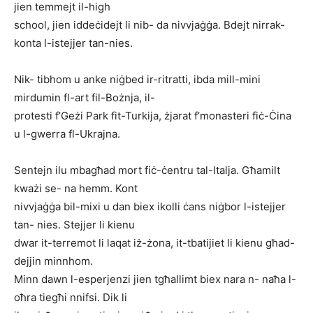
jien temmejt il-high
school, jien iddeċidejt li nib- da nivvjaġġa. Bdejt nirrak-
konta l-istejjer tan-nies.
Nik- tibhom u anke niġbed ir-ritratti, ibda mill-mini
mirdumin fl-art fil-Bożnja, il-
protesti f’Geżi Park fit-Turkija, żjarat f’monasteri fiċ-Ċina
u l-gwerra fl-Ukrajna.
Sentejn ilu mbagħad mort fiċ-ċentru tal-Italja. Għamilt
kważi se- na hemm. Kont
nivvjaġġa bil-mixi u dan biex ikolli ċans niġbor l-istejjer
tan- nies. Stejjer li kienu
dwar it-terremot li laqat iż-żona, it-tbatijiet li kienu għad-
dejjin minnhom.
Minn dawn l-esperjenzi jien tgħallimt biex nara n- naħa l-
oħra tiegħi nnifsi. Dik li