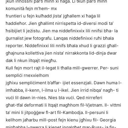
jkun inħossni parti minn xi ħaġa. Li tkun parti minn
komunità fejn m’hem- mx
fruntieri u fejn kulħadd jista’ jgħallem xi ħaġa lil
ħaddieħor. Jien għallimt nirrispetta id-diversi modi ta’
ħsibijiet li jeżistu. Jien ma niddefinixxix lili nnifsi bħa- la
ġurnalist jew fotografu. Lanqas niddefinixxi ruħi bħala
reporter. Niddefinixxi lili nnifs bħala xhud li grazzi għall-
għajnuna kollettiva jien nista’ nirrakkonta lid-dinja dwar
dak li nkun iltqajt miegħu.
Kull fejn mort rajt il-legat li tħalla mill-gwerrer. Per- suni
sempliċi rnexxielhom
jgħixu sempliċiment b’affar- ijiet essenzjali. Dawn huma l-
imħabba, il-kenn, l-ilma u l-ikel. Jien irrid nibqa’ nagħ- ti
vuċi lil dawn in-nies. Nies bla vuċi. Qed nirreferi
għat-tfal deformati li ltqajt magħhom fil-Vjetnam. Il- vittmi
ta’ mini li jitpoġġew fl-art fil-Kambodja. ll-persuni li
kellhom jaħarbu mill-post fejn kienu jgħixu fil- Georgia
minħabba l-gwerra li kienet inqalgħet mar-Russ- ja fis-