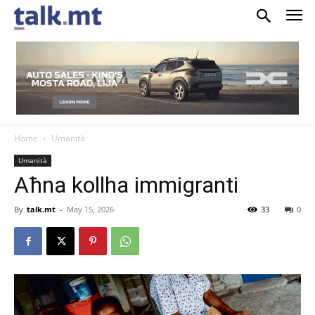
Home
Umanità
Umanità
Aħna kollha immigranti
By
talk.mt
-
May 15, 2026
33
0