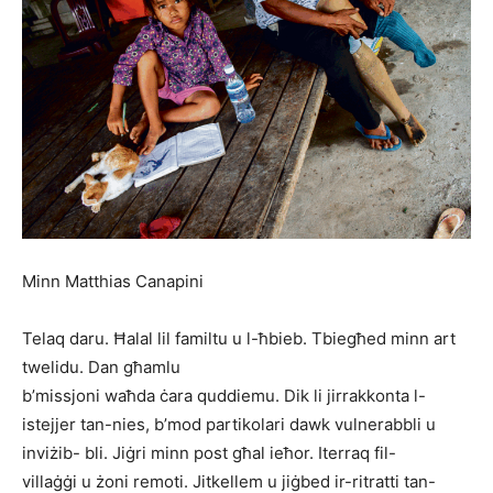
Minn Matthias Canapini
Telaq daru. Ħalal lil familtu u l-ħbieb. Tbiegħed minn art
twelidu. Dan għamlu
b’missjoni waħda ċara quddiemu. Dik li jirrakkonta l-
istejjer tan-nies, b’mod partikolari dawk vulnerabbli u
inviżib- bli. Jiġri minn post għal ieħor. Iterraq fil-
villaġġi u żoni remoti. Jitkellem u jiġbed ir-ritratti tan-