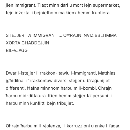
jien immigrant. Tlaqt minn dari u mort lejn supermarket,
fejn inżerta li bejniethom ma kienx hemm fruntiera.
STEJJER TA’ IMMIGRANTI… OĦRAJN INVIŻIBBLI IMMA
XORTA GĦADDEJJIN
BIL-VJAĠĠ
Dwar l-istejjer li rrakkon- tawlu l-immigranti, Matthias
jgħidilna li “rrakkontaw diversi stejjer u b’raġunijiet
differenti. Ħafna minnhom ħarbu mill-bombi. Oħrajn
ħarbu mid-dittatura. Kien hemm stejjer ta’ persuni li
ħarbu minn kunflitti bejn tribujiet.
Oħrajn ħarbu mill-vjolenza, il-korruzzjoni u anke l-faqar.