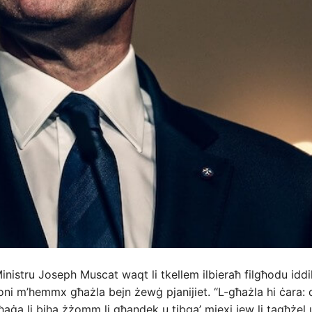
inistru Joseph Muscat waqt li tkellem ilbieraħ filgħodu iddik
zjoni m’hemmx għażla bejn żewġ pjanijiet. “L-għażla hi ċara: 
 ħaġa li biha żżomm li għandek u tibqa’ miexi jew li tagħżel u