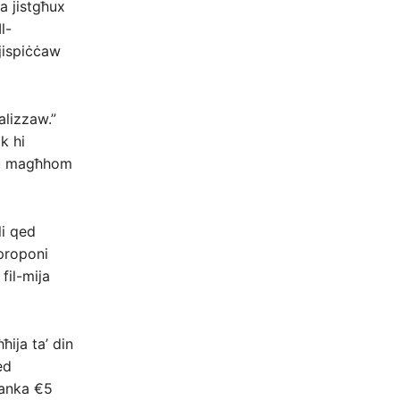
a jistgħux
l-
 jispiċċaw
alizzaw.”
k hi
a u magħhom
li qed
pproponi
fil-mija
ija ta’ din
ed
ranka €5