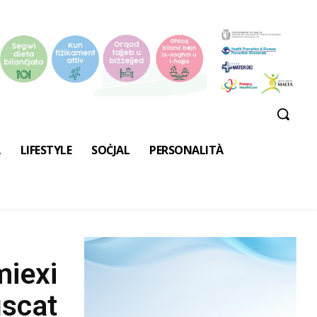
A
LIFESTYLE
SOĊJAL
PERSONALITÀ
miexi
uscat