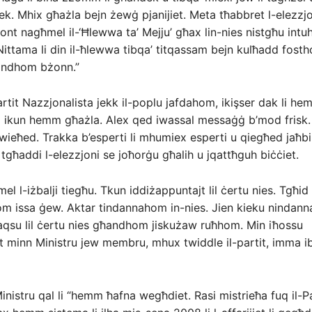
ek. Mhix għażla bejn żewġ pjanijiet. Meta tħabbret l-elezzjon
kont nagħmel il-‘Ħlewwa ta’ Mejju’ għax lin-nies nistgħu intu
Nittama li din il-ħlewwa tibqa’ titqassam bejn kulħadd fos
ħandhom bżonn.”
Partit Nazzjonalista jekk il-poplu jafdahom, ikişser dak li h
ra ikun hemm għażla. Alex qed iwassal messaġġ b’mod fris
wieħed. Trakka b’esperti li mhumiex esperti u qiegħed jaħbi 
 tgħaddi l-elezzjoni se joħorġu għalih u jqattħguh biċċiet.
el l-iżbalji tiegħu. Tkun iddiżappuntajt lil ċertu nies. Tgħid i
om issa ġew. Aktar tindannahom in-nies. Jien kieku nindanna.
 naqsu lil ċertu nies għandhom jiskużaw ruħhom. Min iħossu
 minn Ministru jew membru, mhux twiddle il-partit, imma ibd
inistru qal li “hemm ħafna wegħdiet. Rasi mistrieħa fuq il-Pa