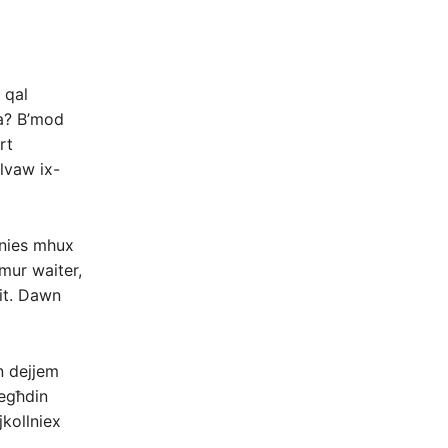
 qal
ma? B’mod
rt
alvaw ix-
 nies mhux
imur waiter,
ħit. Dawn
in dejjem
egħdin
jkollniex