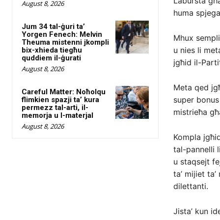
Labursta għa
August 8, 2026
huma spjega
Jum 34 tal-ġuri ta’
Yorgen Fenech: Melvin
Mhux sempliċ
Theuma mistenni jkompli
u nies li me
bix-xhieda tiegħu
quddiem il-ġurati
jgħid il-Part
August 8, 2026
Meta qed jgħ
Careful Matter: Noħolqu
super bonus 
flimkien spazji ta’ kura
permezz tal-arti, il-
mistrieħa għa
memorja u l-materjal
August 8, 2026
Kompla jgħid
tal-pannelli
u staqsejt fe
ta’ mijiet ta
dilettanti.
Jista’ kun i