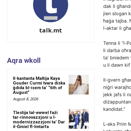
dak li għand
jien slogan 
ħaġa tajba. 
l-aktar li g
talk.mt
Tenna li “l-
li darba oħ
ta’ bniedem 
Aqra wkoll
u li dawn kif
Il-kantanta Maltija Kaya
Il-gvern għam
Gouder Curmi tvara diska
niġri warajh
ġdida bl-isem ta’ “6th of
August”
jekk jafs li
August 8, 2026
diżappuntant
kandidat.”
Tlestija tal-ewwel fażi
tar-rinnovazzjoni u l-
modernizzazzjoni ta’ Dar
L-eks Prim M
il-Ġmiel fl-Imtarfa