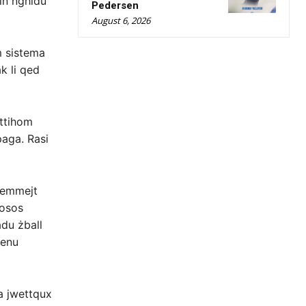
din ngħidu
Pedersen
August 6, 2026
m sistema
k li qed
 ttihom
paga. Rasi
 Semmejt
fosos
adu żball
ienu
ma jwettqux