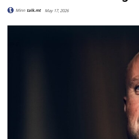
Minn
talk.mt
May 17, 2026