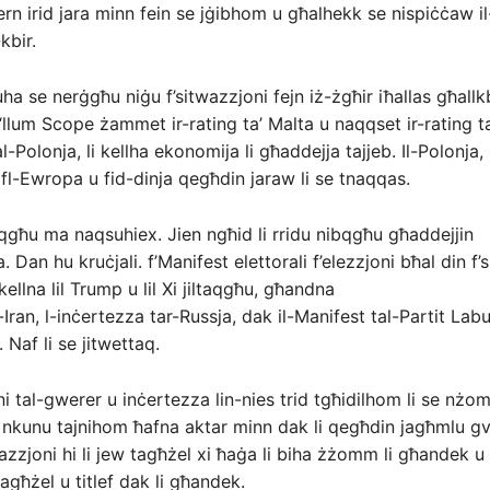
vern irid jara minn fein se jġibhom u għalhekk se nispiċċaw i
kbir.
a se nerġgħu niġu f’sitwazzjoni fejn iż-żgħir iħallas għallkb
 “llum Scope żammet ir-rating ta’ Malta u naqqset ir-rating ta
-Polonja, li kellha ekonomija li għaddejja tajjeb. Il-Polonja, 
n fl-Ewropa u fid-dinja qegħdin jaraw li se tnaqqas.
qgħu ma naqsuhiex. Jien ngħid li rridu nibqgħu għaddejjin
. Dan hu kruċjali. f’Manifest elettorali f’elezzjoni bħal din f’
 kellna lil Trump u lil Xi jiltaqgħu, għandna
-Iran, l-inċertezza tar-Russja, dak il-Manifest tal-Partit Labu
 Naf li se jitwettaq.
ni tal-gwerer u inċertezza lin-nies trid tgħidilhom li se nż
 nkunu tajnihom ħafna aktar minn dak li qegħdin jagħmlu gve
azzjoni hi li jew tagħżel xi ħaġa li biha żżomm li għandek u 
tagħżel u titlef dak li għandek.