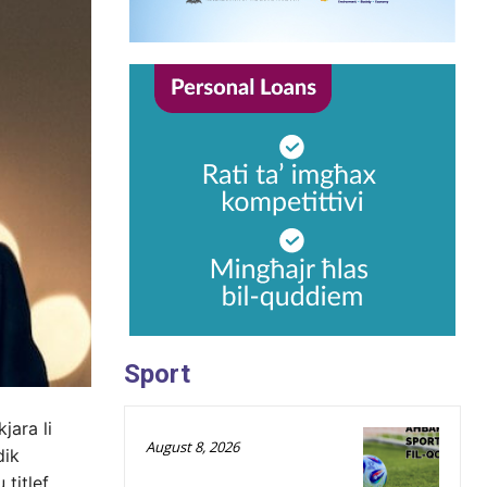
Sport
jara li
August 8, 2026
dik
 titlef