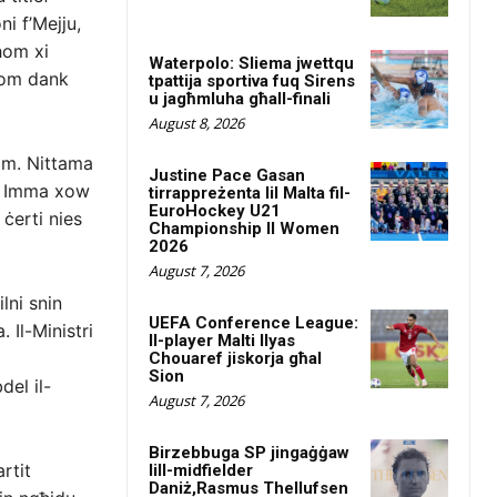
i f’Mejju,
hom xi
Waterpolo: Sliema jwettqu
thom dank
tpattija sportiva fuq Sirens
u jagħmluha għall-finali
August 8, 2026
emm. Nittama
Justine Pace Gasan
k. Imma xow
tirrappreżenta lil Malta fil-
EuroHockey U21
ċerti nies
Championship II Women
2026
August 7, 2026
lni snin
UEFA Conference League:
 Il-Ministri
Il-player Malti Ilyas
Chouaref jiskorja għal
Sion
el il-
August 7, 2026
Birzebbuga SP jingaġġaw
rtit
lill-midfielder
Daniż,Rasmus Thellufsen