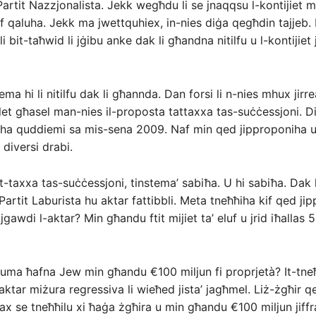
Partit Nazzjonalista. Jekk wegħdu li se jnaqqsu l-kontijiet m
f qaluha. Jekk ma jwettquhiex, in-nies diġa qegħdin tajjeb. I
i bit-taħwid li jġibu anke dak li għandna nitilfu u l-kontijiet
ema hi li nitilfu dak li għannda. Dan forsi li n-nies mhux jirre
żlet għasel man-nies il-proposta tattaxxa tas-suċċessjoni. Di
 ilha quddiemi sa mis-sena 2009. Naf min qed jipproponih
 diversi drabi.
t-taxxa tas-suċċessjoni, tinstema’ sabiħa. U hi sabiħa. Dak 
Partit Laburista hu aktar fattibbli. Meta tneħħiha kif qed ji
jgawdi l-aktar? Min għandu ftit mijiet ta’ eluf u jrid iħallas 5 
ma ħafna Jew min għandu €100 miljun fi proprjetà? It-tneħħ
-aktar miżura regressiva li wieħed jista’ jagħmel. Liż-żgħir q
x se tneħħilu xi ħaġa żgħira u min għandu €100 miljun jiff