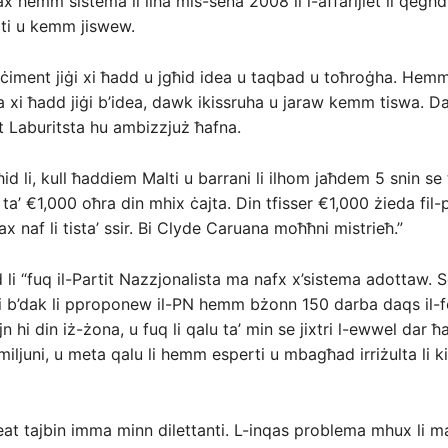
x hemm sistema li ilha mis-sena 2008 li l-affarijiet li qegħ
ti u kemm jiswew.
iment jiġi xi ħadd u jgħid idea u taqbad u toħroġha. Hem
ta xi ħadd jiġi b’idea, dawk ikissruha u jaraw kemm tiswa. Da
it Laburitsta hu ambizzjuż ħafna.
id li, kull ħaddiem Malti u barrani li ilhom jaħdem 5 snin se
ta’ €1,000 oħra din mhix ċajta. Din tfisser €1,000 żieda fil-
x naf li tista’ ssir. Bi Clyde Caruana moħħni mistrieħ.”
 li “fuq il-Partit Nazzjonalista ma nafx x’sistema adottaw.
 li b’dak li pproponew il-PN hemm bżonn 150 darba daqs il-
jn hi din iż-żona, u fuq li qalu ta’ min se jixtri l-ewwel dar ħ
’ miljuni, u meta qalu li hemm esperti u mbagħad irriżulta li k
deat tajbin imma minn dilettanti. L-inqas problema mhux li 