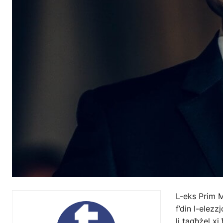
L-eks Prim M
f’din l-elez
li tagħżel xi