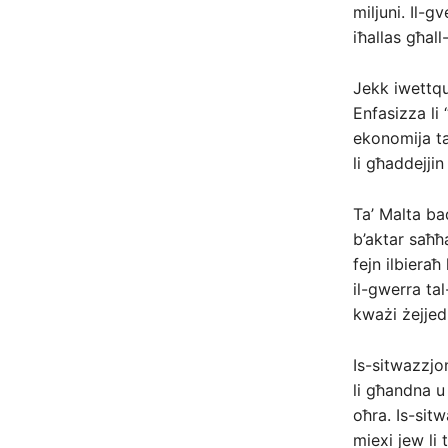
miljuni. Il-g
iħallas għall-
Jekk iwettquh
Enfasizza li
ekonomija tal
li għaddejji
Ta’ Malta ba
b’aktar saħħa
fejn ilbieraħ
il-gwerra tal
kważi żejjed.
Is-sitwazzjo
li għandna u
oħra. Is-sitw
miexi jew li 