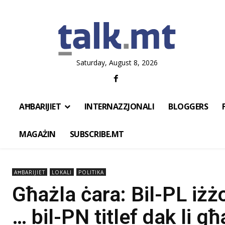
Saturday, August 8, 2026
AĦBARIJIET
INTERNAZZJONALI
BLOGGERS
MAGAŻIN
SUBSCRIBE.MT
AĦBARIJIET
LOKALI
POLITIKA
Għażla ċara: Bil-PL iżż
… bil-PN titlef dak li 