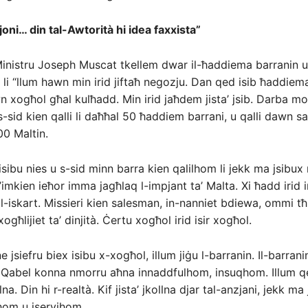
joni… din tal-Awtorità hi idea faxxista”
inistru Joseph Muscat tkellem dwar il-ħaddiema barranin u
 li “llum hawn min irid jiftaħ negozju. Dan qed isib ħaddie
n xogħol għal kulħadd. Min irid jaħdem jista’ jsib. Darba mo
s-sid kien qalli li daħħal 50 ħaddiem barrani, u qalli dawn s
00 Maltin.
sibu nies u s-sid minn barra kien qalilhom li jekk ma jsibux
’imkien ieħor imma jagħlaq l-impjant ta’ Malta. Xi ħadd irid 
r l-iskart. Missieri kien salesman, in-nanniet bdiewa, ommi t
għlijiet ta’ dinjità. Ċertu xogħol irid isir xogħol.
ne jsiefru biex isibu x-xogħol, illum jiġu l-barranin. Il-barran
. Qabel konna nmorru aħna innaddfulhom, insuqhom. Illum q
na. Din hi r-realtà. Kif jista’ jkollna djar tal-anzjani, jekk ma 
hom u jservihom.