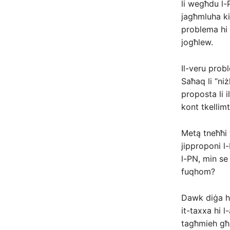
li wegħdu l-
jagħmluha ki
problema hi l
jogħlew.
Il-veru probl
Saħaq li “ni
proposta li
kont tkellimt
Metą tneħħi 
jipproponi l-
l-PN, min se 
fuqhom?
Dawk diġa hu
it-taxxa hi l
tagħmieh għa