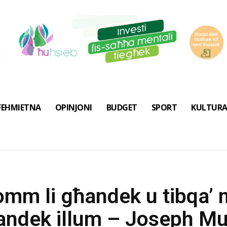
FEHMIETNA
OPINJONI
BUDGET
SPORT
KULTUR
omm li għandek u tibqa’ 
għandek illum – Joseph M