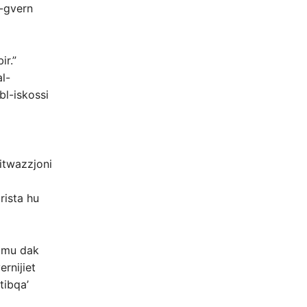
l-gvern
ir.”
l-
bl-iskossi
sitwazzjoni
rista hu
ommu dak
rnijiet
tibqa’